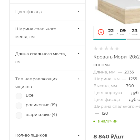
МК Стиль (
4
)
Цвет фасада
Тэкс (
3
)
Союз-Мебель (
2
)
Ширина спального
22
09
23
БРВ-Мебель (
3
)
дн
час
мин
места, см
Диал (
8
)
Зарон (
9
)
Длина спального места,
Кровать Мори 120х2
см
сонома
Длина, мм
—
2035
Тип направляющих
Ширина, мм
—
1235
Высота, мм
—
700
ящиков
Цвет корпуса
—
дуб
Все
Цвет фасада
—
дуб 
роликовые (
19
)
Ширина спального ме
—
120
шариковые (
4
)
в наличии
Кол-во ящиков
8 840
₽
/шт