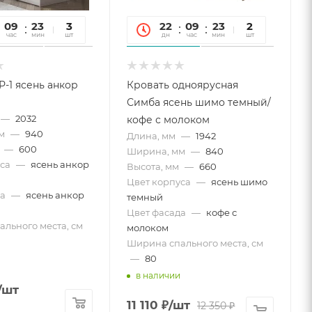
09
23
27
3
22
09
23
27
2
час
мин
сек
шт
дн
час
мин
сек
шт
Р-1 ясень анкор
Кровать одноярусная
Симба ясень шимо темный/
—
2032
кофе с молоком
м
—
940
Длина, мм
—
1942
—
600
Ширина, мм
—
840
са
—
ясень анкор
Высота, мм
—
660
Цвет корпуса
—
ясень шимо
а
—
ясень анкор
темный
Цвет фасада
—
кофе с
льного места, см
молоком
Ширина спального места, см
—
80
в наличии
/шт
11 110
₽
/шт
12 350
₽