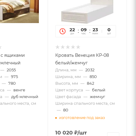
22
09
23
27
0
дн
час
мин
сек
шт
 с ящиками
Кровать Венеция КР-08
 млечный
белый/жемчуг
—
2055
Длина, мм
—
2032
м
—
975
Ширина, мм
—
850
—
780
Высота, мм
—
842
са
—
венге
Цвет корпуса
—
белый
а
—
дуб млечный
Цвет фасада
—
жемчуг
льного места, см
Ширина спального места, см
—
80
изготовление под заказ
10 020
₽
/шт