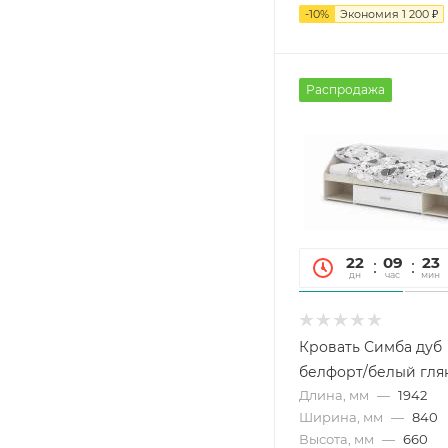
-
10
%
Экономия
1 200
₽
Распродажа
22
09
23
дн
час
мин
Кровать Симба дуб
белфорт/белый гля
Длина, мм
—
1942
Ширина, мм
—
840
Высота, мм
—
660