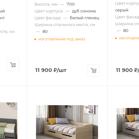
Цвет корпу
Высота, мм
—
700
серый
ый
Цвет корпуса
—
дуб сонома
Цвет фасад
нт
Цвет фасада
—
белый глянец
Ширина спа
Ширина спального места, см
—
80
ста, см
—
80
изготовле
изготовление под заказ
11 900
₽
/шт
11 900
₽