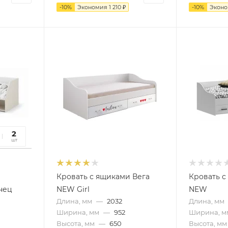
-
10
%
Экономия
1 210
₽
-
10
%
Экон
27
2
сек
шт
Кровать с ящиками Вега
Кровать с
нец
NEW Girl
NEW
Длина, мм
—
2032
Длина, мм
Ширина, мм
—
952
Ширина, м
Высота, мм
—
650
Высота, мм