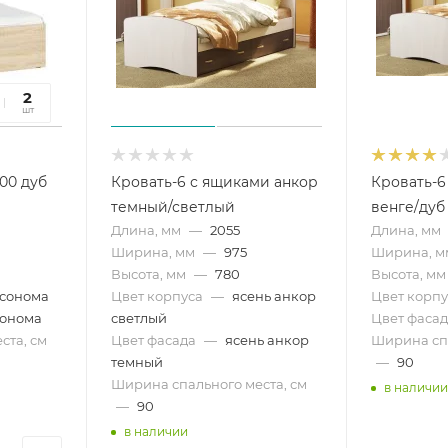
27
2
сек
шт
00 дуб
Кровать-6 с ящиками анкор
Кровать-6
темный/светлый
венге/дуб
Длина, мм
—
2055
Длина, мм
Ширина, мм
—
975
Ширина, м
Высота, мм
—
780
Высота, мм
 сонома
Цвет корпуса
—
ясень анкор
Цвет корпу
сонома
светлый
Цвет фасад
ста, см
Цвет фасада
—
ясень анкор
Ширина спа
темный
—
90
Ширина спального места, см
в наличии
—
90
в наличии