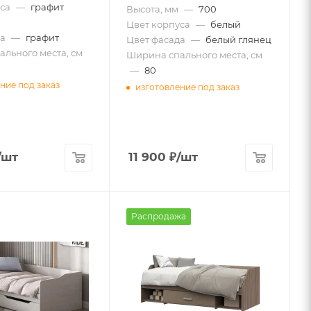
са
—
графит
Высота, мм
—
700
Цвет корпуса
—
белый
а
—
графит
Цвет фасада
—
белый глянец
льного места, см
Ширина спального места, см
—
80
ние под заказ
изготовление под заказ
/шт
11 900
₽
/шт
Распродажа