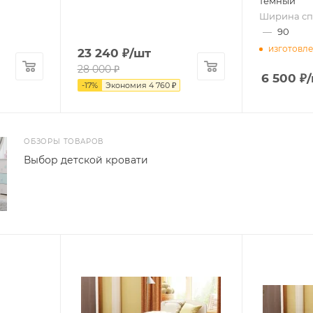
темный
Ширина спа
—
90
изготовле
23 240
₽
/шт
28 000
₽
6 500
₽
-
17
%
Экономия
4 760
₽
ОБЗОРЫ ТОВАРОВ
Выбор детской кровати