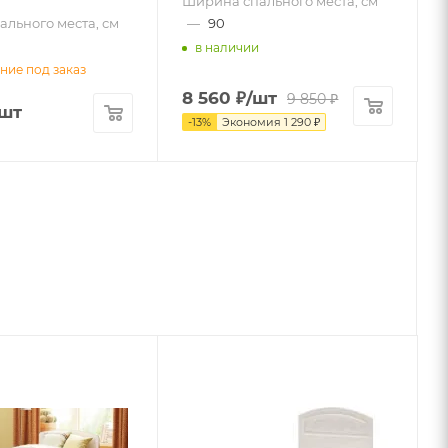
Ширина спального места, см
льного места, см
—
90
в наличии
ние под заказ
8 560
₽
/шт
9 850
₽
/шт
-
13
%
Экономия
1 290
₽