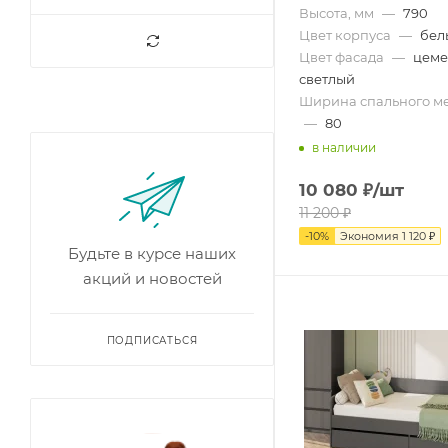
Высота, мм
—
790
Цвет корпуса
—
бел
Цвет фасада
—
цеме
светлый
Ширина спального ме
—
80
в наличии
10 080
₽
/шт
11 200
₽
-
10
%
Экономия
1 120
₽
Будьте в курсе наших
акций и новостей
ПОДПИСАТЬСЯ