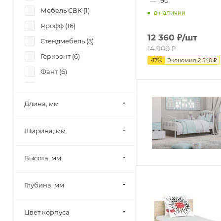
—
90
Мебель СВК (
1
)
в наличии
Ярофф (
16
)
12 360
₽
/шт
Стендмебель (
3
)
14 900
₽
Горизонт (
6
)
-
17
%
Экономия
2 540
₽
Фант (
6
)
Боровичи-мебель (
8
)
Лион (
6
)
Длина, мм
Памир (
4
)
Ширина, мм
Олмеко (
2
)
Миф (
19
)
Высота, мм
Шведский стандарт
(Сведства VMG Industry)
(
1
)
Глубина, мм
SV-Мебель (
4
)
Цвет корпуса
Mobi (
5
)