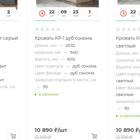
27
2
22
09
23
27
1
22
сек
шт
дн
час
мин
сек
шт
дн
ит серый
Кровать КР-1 дуб сонома
Кровать К
Длина, мм
—
2032
светлый
Ширина, мм
—
940
Длина, мм
Высота, мм
—
600
Ширина, м
фит
Цвет корпуса
—
дуб сонома
Высота, мм
Цвет фасада
—
дуб сонома
Цвет корпу
ит
Ширина спального места, см
светлый
ста, см
—
90
Цвет фасад
светлый
в наличии
Ширина спа
—
90
в наличии
10 890
₽
/шт
10 890
₽
12 100
₽
12 100
₽