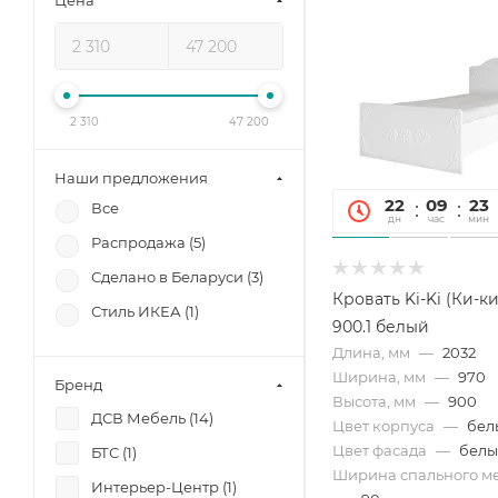
Цена
2 310
47 200
Наши предложения
22
09
23
Все
дн
час
мин
Распродажа (
5
)
Сделано в Беларуси (
3
)
Кровать Ki-Ki (Ки-к
Стиль ИКЕА (
1
)
900.1 белый
Длина, мм
—
2032
Ширина, мм
—
970
Бренд
Высота, мм
—
900
ДСВ Мебель (
14
)
Цвет корпуса
—
бел
Цвет фасада
—
бел
БТС (
1
)
Ширина спального ме
Интерьер-Центр (
1
)