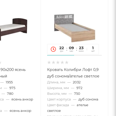
22
09
23
27
1
дн
час
мин
сек
шт
 90х200 ясень
Кровать Колибри Лофт 0,9
мный
дуб сонома/ателье светлое
—
1955
Длина, мм
—
2032
м
—
975
Ширина, мм
—
972
—
780
Высота, мм
—
750
са
—
ясень анкор
Цвет корпуса
—
дуб сонома
Цвет фасада
—
ателье
а
—
ясень анкор
светлое