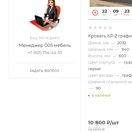
22
09
23
дн
час
мин
Кровать КР-2 граф
ВАШ МЕНЕДЖЕР
Длина, мм
—
2032
Менеджер 005 мебель
Ширина, мм
—
940
+7 (921) 754-44-53
Высота, мм
—
600
Цвет корпуса
—
гра
серый
ЗАДАТЬ ВОПРОС
Цвет фасада
—
граф
Ширина спального ме
—
90
в наличии
10 800
₽
/шт
12 000
₽