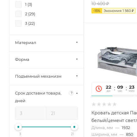
10 400
₽
1 (
3
)
-
15
%
Экономия
1 560
₽
2 (
29
)
3 (
22
)
Материал
Форма
Подъемный механизм
22
09
23
дн
час
мин
Срок доставки товара,
?
дней
Кровать детская Па
белый/цемент свет
Длина, мм
—
1932
Ширина, мм
—
850
3
21