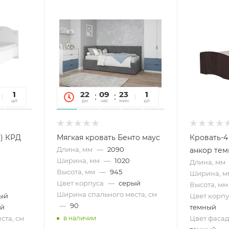
27
1
22
09
23
27
1
сек
шт
дн
час
мин
сек
шт
и) КРД
Мягкая кровать Бенто маус
Кровать-4
Длина, мм
—
2090
анкор те
Ширина, мм
—
1020
Длина, мм
Высота, мм
—
945
Ширина, м
Цвет корпуса
—
серый
Высота, мм
Ширина спального места, см
ый
Цвет корпу
—
90
ый
темный
ста, см
Цвет фасад
в наличии