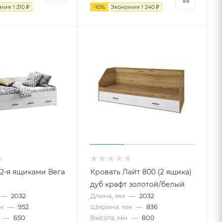
омия
1 210
₽
-
10
%
Экономия
1 240
₽
 2-я ящиками Вега
Кровать Лайт 800 (2 ящика)
дуб крафт золотой/белый
—
2032
Длина, мм
—
2032
м
—
952
Ширина, мм
—
836
—
650
Высота, мм
—
800