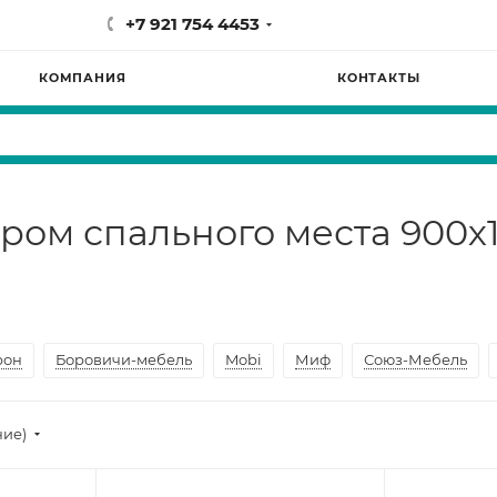
+7 921 754 4453
КОМПАНИЯ
КОНТАКТЫ
ером спального места 900х
рон
Боровичи-мебель
Mobi
Миф
Союз-Мебель
ние)