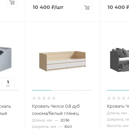
10 400
₽
/шт
10 400
27
1
сек
шт
скаль
Кровать Челси 0,8 дуб
Кровать Ч
Длина, мм
лый
сонома/белый глянец
Ширина, м
Длина, мм
—
2036
Высота, мм
Ширина, мм
—
840