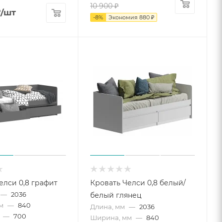
10 900
₽
₽
/шт
-
8
%
Экономия
880
₽
елси 0,8 графит
Кровать Челси 0,8 белый/
—
2036
белый глянец
м
—
840
Длина, мм
—
2036
—
700
Ширина, мм
—
840