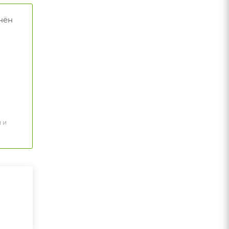
нён
 и