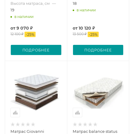
Высота матраса, см
—
18
19
в наличии
в наличии
от
9 070 ₽
от
10 120 ₽
12 100 ₽
13 500 ₽
-
25
%
-
25
%
ПОДРОБНЕЕ
ПОДРОБНЕЕ
Матрас Giovanni
Матрас balance status