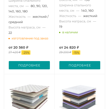
Ширина спального
Ширина спального
места, см
—
80, 90, 120,
места, см
—
140, 160
140, 160, 180
Жесткость
—
жесткий
Жесткость
—
жесткий /
Высота матраса, см
—
средний
19
Высота матраса, см
—
в наличии
22
изготовление под заказ
от
20 560 ₽
от
24 820 ₽
27 420 ₽
29 200 ₽
-
25
%
-
15
%
ПОДРОБНЕЕ
ПОДРОБНЕЕ