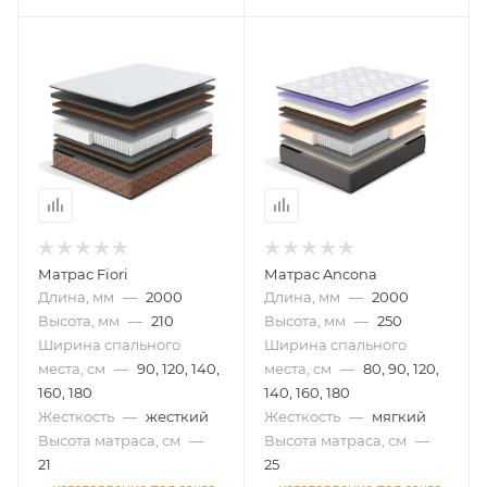
Матрас Fiori
Матрас Ancona
Длина, мм
—
2000
Длина, мм
—
2000
Высота, мм
—
210
Высота, мм
—
250
Ширина спального
Ширина спального
места, см
—
90, 120, 140,
места, см
—
80, 90, 120,
160, 180
140, 160, 180
Жесткость
—
жесткий
Жесткость
—
мягкий
Высота матраса, см
—
Высота матраса, см
—
21
25