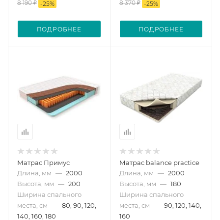
8 190 ₽
8 370 ₽
-
25
%
-
25
%
ПОДРОБНЕЕ
ПОДРОБНЕЕ
Матрас Примус
Матрас balance practice
Длина, мм
—
2000
Длина, мм
—
2000
Высота, мм
—
200
Высота, мм
—
180
Ширина спального
Ширина спального
места, см
—
80, 90, 120,
места, см
—
90, 120, 140,
140, 160, 180
160