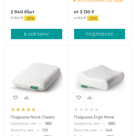
изготовление под заказ
2 940
₽
/шт
от
3 130 ₽
3 920
₽
4 180 ₽
-
25
%
-
25
%
В КОРЗИНУ
ПОДРОБНЕЕ
Подушка Nova Classic
Подушка Ergo Nova
Ширина, мм
—
580
Ширина, мм
—
580
Высота, мм
—
110
Высота, мм
—
140