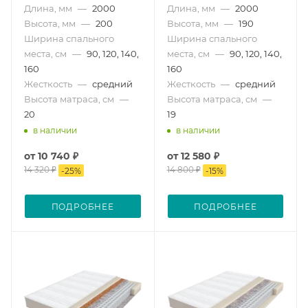
Длина, мм
—
2000
Длина, мм
—
2000
Высота, мм
—
200
Высота, мм
—
190
Ширина спального
Ширина спального
места, см
—
90, 120, 140,
места, см
—
90, 120, 140,
160
160
Жесткость
—
средний
Жесткость
—
средний
Высота матраса, см
—
Высота матраса, см
—
20
19
в наличии
в наличии
от
10 740 ₽
от
12 580 ₽
14 320 ₽
14 800 ₽
-
25
%
-
15
%
ПОДРОБНЕЕ
ПОДРОБНЕЕ