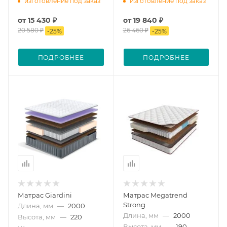
изготовление под заказ
изготовление под заказ
от
15 430 ₽
от
19 840 ₽
20 580 ₽
26 460 ₽
-
25
%
-
25
%
ПОДРОБНЕЕ
ПОДРОБНЕЕ
Матрас Giardini
Матрас Megatrend
Strong
Длина, мм
—
2000
Длина, мм
—
2000
Высота, мм
—
220
Высота, мм
—
190