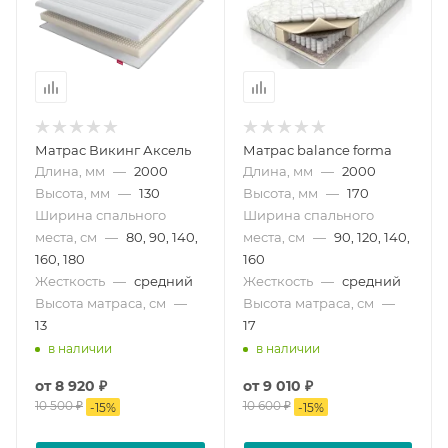
Матрас Викинг Аксель
Матрас balance forma
Длина, мм
—
2000
Длина, мм
—
2000
Высота, мм
—
130
Высота, мм
—
170
Ширина спального
Ширина спального
места, см
—
80, 90, 140,
места, см
—
90, 120, 140,
160, 180
160
Жесткость
—
средний
Жесткость
—
средний
Высота матраса, см
—
Высота матраса, см
—
13
17
в наличии
в наличии
от
8 920 ₽
от
9 010 ₽
10 500 ₽
10 600 ₽
-
15
%
-
15
%