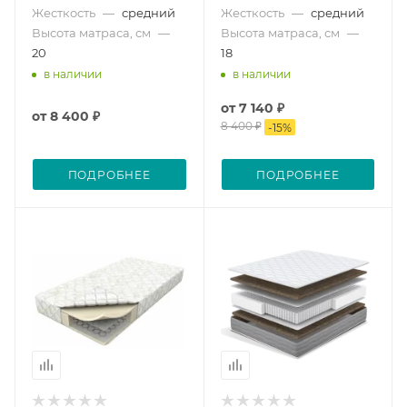
Жесткость
—
средний
Жесткость
—
средний
Высота матраса, см
—
Высота матраса, см
—
20
18
в наличии
в наличии
от
7 140 ₽
от
8 400 ₽
8 400 ₽
-
15
%
ПОДРОБНЕЕ
ПОДРОБНЕЕ