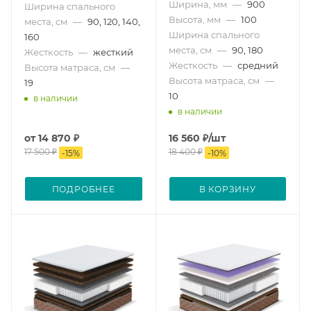
Ширина, мм
—
900
Ширина спального
Высота, мм
—
100
места, см
—
90, 120, 140,
Ширина спального
160
места, см
—
90, 180
Жесткость
—
жесткий
Жесткость
—
средний
Высота матраса, см
—
Высота матраса, см
—
19
10
в наличии
в наличии
от
14 870 ₽
16 560
₽
/шт
17 500 ₽
18 400
₽
-
15
%
-
10
%
ПОДРОБНЕЕ
В КОРЗИНУ