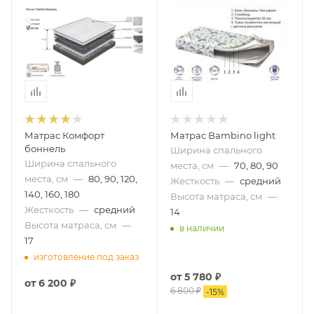
Матрас Комфорт
Матрас Bambino light
боннель
Ширина спального
Ширина спального
места, см
—
70, 80, 90
места, см
—
80, 90, 120,
Жесткость
—
средний
140, 160, 180
Высота матраса, см
—
Жесткость
—
средний
14
Высота матраса, см
—
в наличии
17
изготовление под заказ
от
5 780 ₽
от
6 200 ₽
6 800 ₽
-
15
%