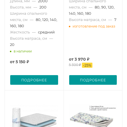
Длина, мм
—
2000
Ширина спального
Высота, мм
—
200
места, см
—
80, 90, 120,
Ширина спального
140, 160, 180
места, см
—
80, 120, 140,
Высота матраса, см
—
7
160, 180
изготовление под заказ
Жесткость
—
средний
Высота матраса, см
—
20
в наличии
от
3 970 ₽
от
5 150 ₽
5 300 ₽
-
25
%
ПОДРОБНЕЕ
ПОДРОБНЕЕ