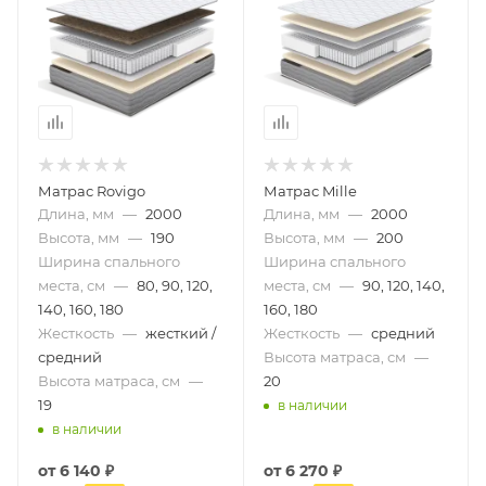
Матрас Rovigo
Матрас Mille
Длина, мм
—
2000
Длина, мм
—
2000
Высота, мм
—
190
Высота, мм
—
200
Ширина спального
Ширина спального
места, см
—
80, 90, 120,
места, см
—
90, 120, 140,
140, 160, 180
160, 180
Жесткость
—
жесткий /
Жесткость
—
средний
средний
Высота матраса, см
—
Высота матраса, см
—
20
19
в наличии
в наличии
от
6 140 ₽
от
6 270 ₽