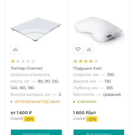
Топпер Gramsci
Подушка Inari
Ширина спального
Ширина, мм
—
550
места, см
—
80, 90, 120,
Высота, мм
—
130
140, 160, 180
Глубина, мм
—
355
Высота матраса, см
—
2
Жесткость
—
средний
изготовление под заказ
в наличии
от
1 600 ₽
1 600
₽
/шт
2 140 ₽
2 140
₽
-
25
%
-
25
%
ПОДРОБНЕЕ
В КОРЗИНУ