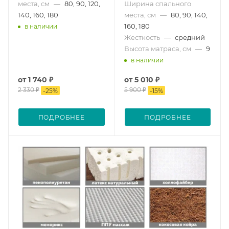
места, см
—
80, 90, 120,
Ширина спального
140, 160, 180
места, см
—
80, 90, 140,
160, 180
в наличии
Жесткость
—
средний
Высота матраса, см
—
9
в наличии
от
1 740 ₽
от
5 010 ₽
2 330 ₽
5 900 ₽
-
25
%
-
15
%
ПОДРОБНЕЕ
ПОДРОБНЕЕ