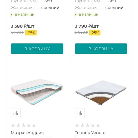
Глубина, мм
—
380
Глубина, мм
—
380
Жесткость
—
средний
Жесткость
—
средний
в наличии
в наличии
3 580
₽
/шт
3 790
₽
/шт
4 780
₽
5 060
₽
-
25
%
-
25
%
В КОРЗИНУ
В КОРЗИНУ
Матрас Андрия
Топпер Veneto