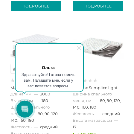
ПОДРОБНЕЕ
ПОДРОБНЕЕ
Ольга
Здравствуйте! Готова помочь
вам. Напишите мне, если у
вас появятся вопросы.
Матрас Arno
Матрас Semplice light
Длина, мм
—
2000
Ширина спального
Высота, мм
—
180
места, см
—
80, 90, 120,
Ширина спального
140, 160, 180
места, см
—
80, 90, 120,
Жесткость
—
средний
140, 160, 180
Высота матраса, см
—
Жесткость
—
средний
17
Высота матраса, см
—
в наличии