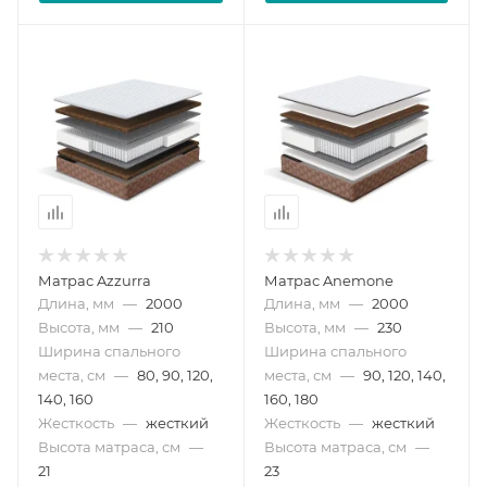
Матрас Azzurra
Матрас Anemone
Длина, мм
—
2000
Длина, мм
—
2000
Высота, мм
—
210
Высота, мм
—
230
Ширина спального
Ширина спального
места, см
—
80, 90, 120,
места, см
—
90, 120, 140,
140, 160
160, 180
Жесткость
—
жесткий
Жесткость
—
жесткий
Высота матраса, см
—
Высота матраса, см
—
21
23