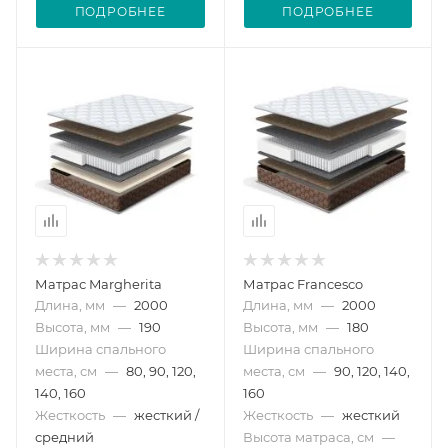
ПОДРОБНЕЕ
ПОДРОБНЕЕ
Матрас Margherita
Матрас Francesco
Длина, мм
—
2000
Длина, мм
—
2000
Высота, мм
—
190
Высота, мм
—
180
Ширина спального
Ширина спального
места, см
—
80, 90, 120,
места, см
—
90, 120, 140,
140, 160
160
Жесткость
—
жесткий /
Жесткость
—
жесткий
средний
Высота матраса, см
—