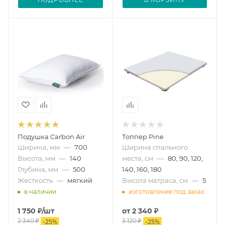
Подушка Carbon Air
Топпер Pine
Ширина, мм
—
700
Ширина спального
Высота, мм
—
140
места, см
—
80, 90, 120,
Глубина, мм
—
500
140, 160, 180
Жесткость
—
мягкий
Высота матраса, см
—
5
в наличии
изготовление под заказ
1 750
₽
/шт
от
2 340 ₽
2 340
₽
3 120 ₽
-
25
%
-
25
%