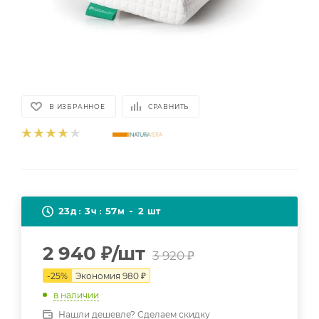
В ИЗБРАННОЕ
СРАВНИТЬ
23
3
57
2
д
ч
м
шт
2 940
₽
/шт
3 920
₽
-
25
%
Экономия
980
₽
в наличии
Нашли дешевле? Сделаем скидку