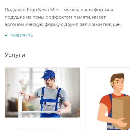
Подушка Ergo Nova Mini - мягкая и комфортная
подушка из пены с эффектом памяти, имеет
эргономическую форму с двумя валиками под шею
разной высоты. Благодаря валикам разной высоты,
подушку можно переворачивать, подбирая для себя
наиболее комфортное положение. Высота 10/8 см.
Размер 32х58 см. Жесткость низкая.
Услуги
Чехол: мягкая трикотажная ткань, 100% полиэстер
Наполнитель: пена с эффектом памяти