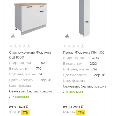
Стол кухонный Фортуна
Пенал Фортуна ПН 400
СШ 1000
Ширина, мм
—
400
Ширина, мм
—
1000
Высота, мм
—
2120
Высота, мм
—
716
Глубина, мм
—
574
Глубина, мм
—
520
Цвет корпуса
—
серый
Цвет корпуса
—
серый
Цвет фасада
—
Цвет фасада
—
бежевый, белый, графит
бежевый, белый, графит
в наличии
в наличии
от
7 940 ₽
от
10 290 ₽
9 570 ₽
12 400 ₽
-
17
%
-
17
%