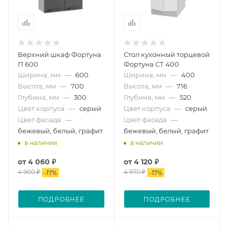
Верхний шкаф Фортуна
Стол кухонный торцевой
П 600
Фортуна СТ 400
Ширина, мм
—
600
Ширина, мм
—
400
Высота, мм
—
700
Высота, мм
—
716
Глубина, мм
—
300
Глубина, мм
—
520
Цвет корпуса
—
серый
Цвет корпуса
—
серый
Цвет фасада
—
Цвет фасада
—
бежевый, белый, графит
бежевый, белый, графит
в наличии
в наличии
от
4 060 ₽
от
4 120 ₽
4 900 ₽
4 970 ₽
-
17
%
-
17
%
ПОДРОБНЕЕ
ПОДРОБНЕЕ