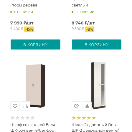
(поры дерева)
светлый
в наличии
в наличии
7 990
₽
/шт
8 740
₽
/шт
9 400
₽
9 500
₽
-
15
%
-
8
%
В КОРЗИНУ
В КОРЗИНУ
Шкаф со скалкой Бася
Шкаф 2х дверный Вега
ШК-554 венге/белфорт
ШК-2 с зеркалом венге/