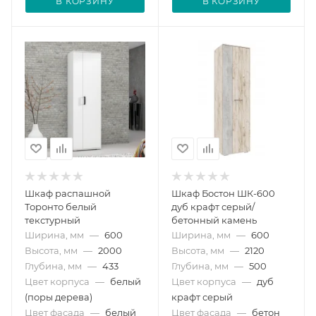
В КОРЗИНУ
В КОРЗИНУ
Шкаф распашной
Шкаф Бостон ШК-600
Торонто белый
дуб крафт серый/
текстурный
бетонный камень
Ширина, мм
—
600
Ширина, мм
—
600
Высота, мм
—
2000
Высота, мм
—
2120
Глубина, мм
—
433
Глубина, мм
—
500
Цвет корпуса
—
белый
Цвет корпуса
—
дуб
(поры дерева)
крафт серый
Цвет фасада
—
белый
Цвет фасада
—
бетон