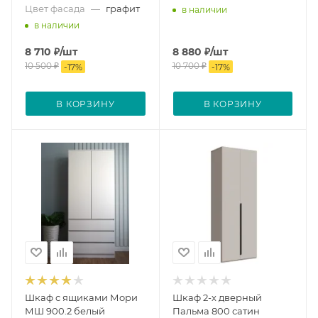
Цвет фасада
—
графит
в наличии
в наличии
8 710
₽
/шт
8 880
₽
/шт
10 500
₽
10 700
₽
-
17
%
-
17
%
В КОРЗИНУ
В КОРЗИНУ
Шкаф с ящиками Мори
Шкаф 2-х дверный
МШ 900.2 белый
Пальма 800 сатин