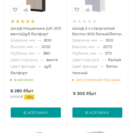
Шкаф Машенька ШК-205
Шкаф 2-х створчатый
венге/дуб белфорт
Бостон 900 белый/бетон
Ширина, мм
—
800
Ширина, мм
—
900
Высота, мм
—
2020
Высота, мм
—
2072
Глубина, мм
—
380
Глубина, мм
—
570
Цвет корпуса
—
венге
Цвет корпуса
—
белый
Цвет фасада
—
дуб
Цвет фасада
—
бетон
белфорт
темный
в наличии
изготовление под заказ
8 280
₽
/шт
9 300
₽
/шт
9 200
₽
-
10
%
В КОРЗИНУ
В КОРЗИНУ