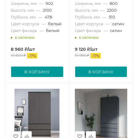
Ширина, мм
—
902
Ширина, мм
—
800
Высота, мм
—
2100
Высота, мм
—
2200
Глубина, мм
—
478
Глубина, мм
—
510
Цвет корпуса
—
белый
Цвет корпуса
—
сатин
Цвет фасада
—
белый
Цвет фасада
—
сатин
в наличии
в наличии
8 960
₽
/шт
9 120
₽
/шт
10 800
₽
10 990
₽
-
17
%
-
17
%
В КОРЗИНУ
В КОРЗИНУ