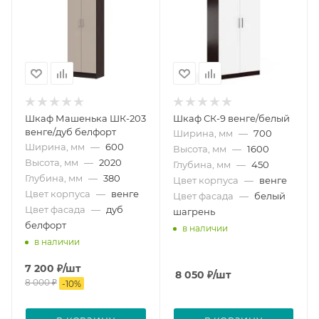
Шкаф Машенька ШК-203
Шкаф СК-9 венге/белый
венге/дуб белфорт
Ширина, мм
—
700
Ширина, мм
—
600
Высота, мм
—
1600
Высота, мм
—
2020
Глубина, мм
—
450
Глубина, мм
—
380
Цвет корпуса
—
венге
Цвет корпуса
—
венге
Цвет фасада
—
белый
Цвет фасада
—
дуб
шагрень
белфорт
в наличии
в наличии
7 200
₽
/шт
8 050
₽
/шт
8 000
₽
-
10
%