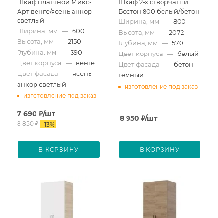
Шкаф платяной Микс-
Шкаф 2-х створчатый
Арт венге/ясень анкор
Бостон 800 белый/бетон
светлый
Ширина, мм
—
800
Ширина, мм
—
600
Высота, мм
—
2072
Высота, мм
—
2150
Глубина, мм
—
570
Глубина, мм
—
390
Цвет корпуса
—
белый
Цвет корпуса
—
венге
Цвет фасада
—
бетон
Цвет фасада
—
ясень
темный
анкор светлый
изготовление под заказ
изготовление под заказ
7 690
₽
/шт
8 950
₽
/шт
8 850
₽
-
13
%
В КОРЗИНУ
В КОРЗИНУ