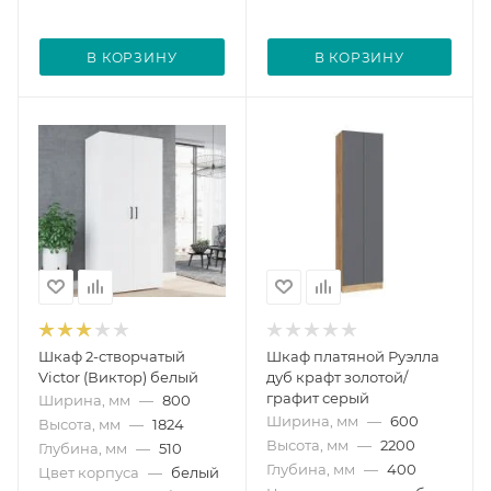
В КОРЗИНУ
В КОРЗИНУ
Шкаф 2-створчатый
Шкаф платяной Руэлла
Victor (Виктор) белый
дуб крафт золотой/
графит серый
Ширина, мм
—
800
Ширина, мм
—
600
Высота, мм
—
1824
Высота, мм
—
2200
Глубина, мм
—
510
Глубина, мм
—
400
Цвет корпуса
—
белый