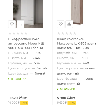
Шкаф распашной с
Шкаф со скалкой
антресолью Мори МШ
Макарена ШК-302 ясень
900.1+МА 900.1 белый
шимо темный/шимо
светлый
Ширина, мм
—
904
Ширина, мм
—
600
Высота, мм
—
2346
Высота, мм
—
1910
Глубина, мм
—
504
Глубина, мм
—
440
Цвет корпуса
—
белый
Цвет корпуса
—
ясень
Цвет фасада
—
белый
шимо темный
Цвет фасада
—
ясень
в наличии
шимо светлый
в наличии
11 620
₽
/шт
5 980
₽
/шт
14 000
₽
6 650
₽
-
17
%
-
10
%