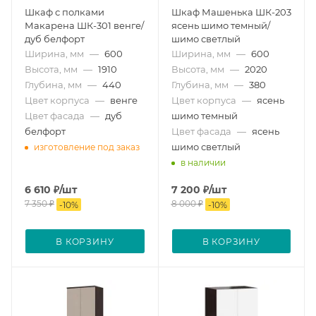
Шкаф с полками
Шкаф Машенька ШК-203
Макарена ШК-301 венге/
ясень шимо темный/
дуб белфорт
шимо светлый
Ширина, мм
—
600
Ширина, мм
—
600
Высота, мм
—
1910
Высота, мм
—
2020
Глубина, мм
—
440
Глубина, мм
—
380
Цвет корпуса
—
венге
Цвет корпуса
—
ясень
Цвет фасада
—
дуб
шимо темный
белфорт
Цвет фасада
—
ясень
шимо светлый
изготовление под заказ
в наличии
6 610
₽
/шт
7 200
₽
/шт
7 350
₽
8 000
₽
-
10
%
-
10
%
В КОРЗИНУ
В КОРЗИНУ