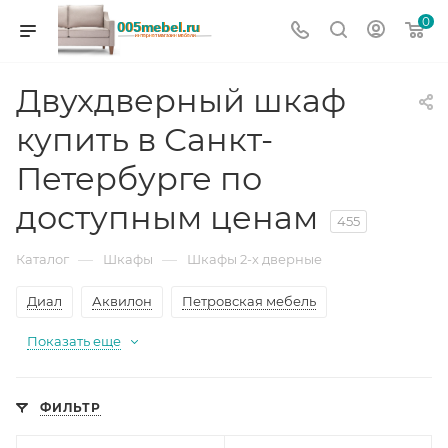
0
Двухдверный шкаф
купить в Санкт-
Петербурге по
доступным ценам
455
—
—
Каталог
Шкафы
Шкафы 2-х дверные
Диал
Аквилон
Петровская мебель
Показать еще
ФИЛЬТР