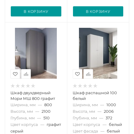
В КОРЗИНУ
В КОРЗИНУ
Шкаф двухдверный
Шкаф распашной 100
Мори МШ 800 графит
белый
Ширина, мм
—
800
Ширина, мм
—
1000
Высота, мм
—
2100
Высота, мм
—
2006
Глубина, мм
—
510
Глубина, мм
—
372
Цвет корпуса
—
графит
Цвет корпуса
—
белый
серый
Цвет фасада
—
белый