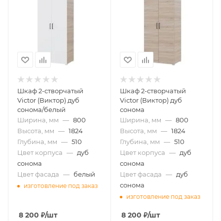
Шкаф 2-створчатый
Шкаф 2-створчатый
Victor (Виктор) дуб
Victor (Виктор) дуб
сонома/белый
сонома
Ширина, мм
—
800
Ширина, мм
—
800
Высота, мм
—
1824
Высота, мм
—
1824
Глубина, мм
—
510
Глубина, мм
—
510
Цвет корпуса
—
дуб
Цвет корпуса
—
дуб
сонома
сонома
Цвет фасада
—
белый
Цвет фасада
—
дуб
сонома
изготовление под заказ
изготовление под заказ
8 200
₽
/шт
8 200
₽
/шт