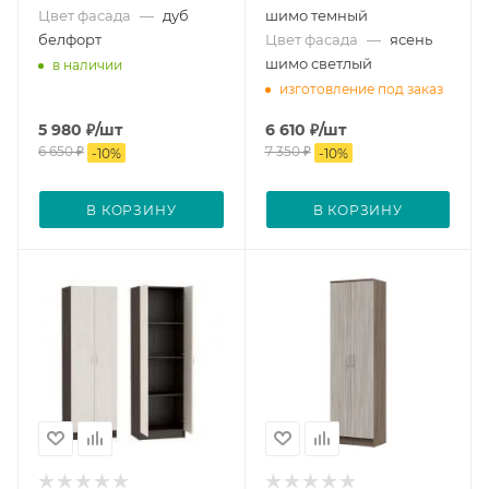
Цвет фасада
—
дуб
шимо темный
белфорт
Цвет фасада
—
ясень
шимо светлый
в наличии
изготовление под заказ
5 980
₽
/шт
6 610
₽
/шт
6 650
₽
7 350
₽
-
10
%
-
10
%
В КОРЗИНУ
В КОРЗИНУ