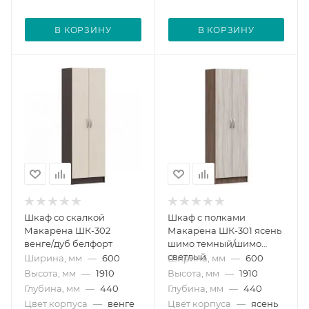
В КОРЗИНУ
В КОРЗИНУ
Шкаф со скалкой
Шкаф с полками
Макарена ШК-302
Макарена ШК-301 ясень
венге/дуб белфорт
шимо темный/шимо
светлый
Ширина, мм
—
600
Ширина, мм
—
600
Высота, мм
—
1910
Высота, мм
—
1910
Глубина, мм
—
440
Глубина, мм
—
440
Цвет корпуса
—
венге
Цвет корпуса
—
ясень