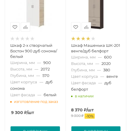
Шкаф 2-х створчатый
Шкаф Машенька ШК-201
Бостон 900 дуб сонома/
венге/дуб белфорт
белый
Ширина, мм
—
600
Ширина, мм
—
900
Высота, мм
—
2020
Высота, мм
—
2072
Глубина, мм
—
380
Глубина, мм
—
570
Цвет корпуса
—
венге
Цвет корпуса
—
дуб
Цвет фасада
—
дуб
сонома
белфорт
Цвет фасада
—
белый
в наличии
изготовление под заказ
8 370
₽
/шт
9 300
₽
/шт
9 300
₽
-
10
%