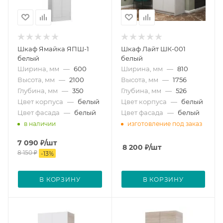
Шкаф Ямайка ЯПШ-1
Шкаф Лайт ШК-001
белый
белый
Ширина, мм
—
600
Ширина, мм
—
810
Высота, мм
—
2100
Высота, мм
—
1756
Глубина, мм
—
350
Глубина, мм
—
526
Цвет корпуса
—
белый
Цвет корпуса
—
белый
Цвет фасада
—
белый
Цвет фасада
—
белый
в наличии
изготовление под заказ
7 090
₽
/шт
8 200
₽
/шт
8 150
₽
-
13
%
В КОРЗИНУ
В КОРЗИНУ