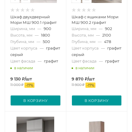
Шкаф двухдверный
Шкаф с ящиками Мори
Мори МШ 900.1 графит
МШ 900.2 графит
Ширина, мм
—
900
Ширина, мм
—
902
Высота, мм
—
1800
Высота, мм
—
2100
Глубина, мм
—
500
Глубина, мм
—
478
Цвет корпуса
—
графит
Цвет корпуса
—
графит
серый
серый
Цвет фасада
—
графит
Цвет фасада
—
графит
в наличии
в наличии
9 130
₽
/шт
9 870
₽
/шт
11 000
₽
11 900
₽
-
17
%
-
17
%
В КОРЗИНУ
В КОРЗИНУ