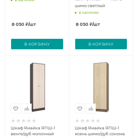
шимо светлый
в наличии
8 050
₽
/шт
8 050
₽
/шт
В КОРЗИНУ
В КОРЗИНУ
Шкаф Ямайка ЯПШ-1
Шкаф Ямайка ЯПШ-1
венге/дуб молочный
ясень шимо/дуб сонома