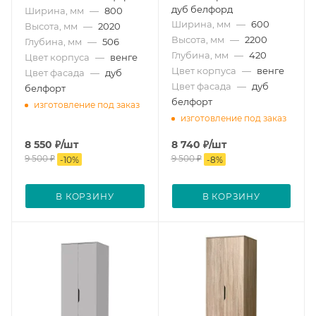
дуб белфорд
Ширина, мм
—
800
Ширина, мм
—
600
Высота, мм
—
2020
Высота, мм
—
2200
Глубина, мм
—
506
Глубина, мм
—
420
Цвет корпуса
—
венге
Цвет корпуса
—
венге
Цвет фасада
—
дуб
Цвет фасада
—
дуб
белфорт
белфорт
изготовление под заказ
изготовление под заказ
8 550
₽
/шт
8 740
₽
/шт
9 500
₽
9 500
₽
-
10
%
-
8
%
В КОРЗИНУ
В КОРЗИНУ