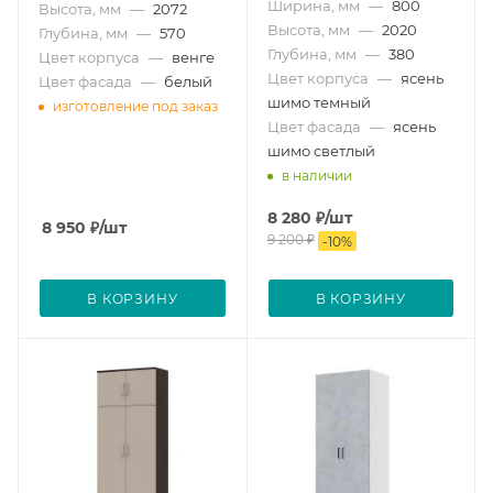
Ширина, мм
—
800
Высота, мм
—
2072
Высота, мм
—
2020
Глубина, мм
—
570
Глубина, мм
—
380
Цвет корпуса
—
венге
Цвет корпуса
—
ясень
Цвет фасада
—
белый
шимо темный
изготовление под заказ
Цвет фасада
—
ясень
шимо светлый
в наличии
8 280
₽
/шт
8 950
₽
/шт
9 200
₽
-
10
%
В КОРЗИНУ
В КОРЗИНУ