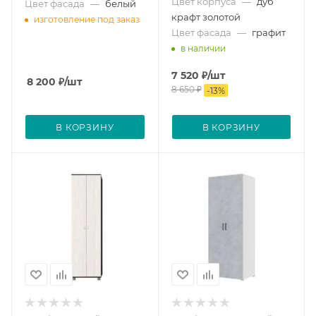
Цвет корпуса
—
дуб
Цвет фасада
—
белый
крафт золотой
изготовление под заказ
Цвет фасада
—
графит
в наличии
7 520
₽
/шт
8 200
₽
/шт
8 650
₽
-
13
%
В КОРЗИНУ
В КОРЗИНУ