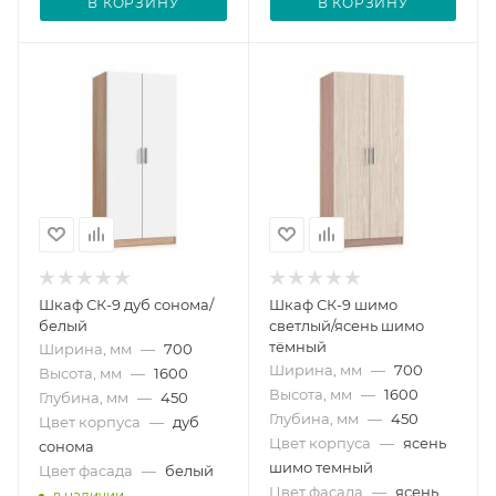
В КОРЗИНУ
В КОРЗИНУ
Шкаф СК-9 дуб сонома/
Шкаф СК-9 шимо
белый
светлый/ясень шимо
тёмный
Ширина, мм
—
700
Ширина, мм
—
700
Высота, мм
—
1600
Высота, мм
—
1600
Глубина, мм
—
450
Глубина, мм
—
450
Цвет корпуса
—
дуб
Цвет корпуса
—
ясень
сонома
шимо темный
Цвет фасада
—
белый
Цвет фасада
—
ясень
в наличии