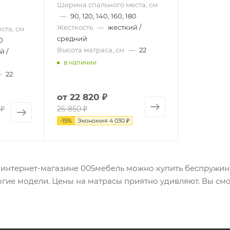
Ширина спального места, см
—
90, 120, 140, 160, 180
Жесткость
—
жесткий /
ста, см
средний
80
Высота матраса, см
—
22
 /
в наличии
—
22
от
22 820 ₽
 ₽
26 850 ₽
-
15
%
Экономия
4 030 ₽
в интернет-магазине 005мебель можно купить беспружин
гие модели. Цены на матрасы приятно удивляют. Вы смо