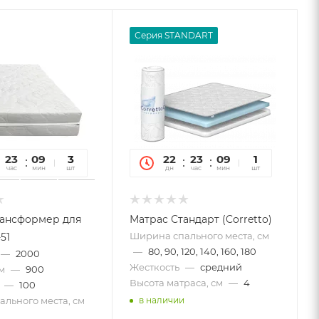
Серия STANDART
23
09
19
3
22
23
09
19
1
час
мин
сек
шт
дн
час
мин
сек
шт
рансформер для
Матрас Стандарт (Corretto)
Ширина спального места, см
51
—
80, 90, 120, 140, 160, 180
—
2000
Жесткость
—
средний
м
—
900
Высота матраса, см
—
4
—
100
льного места, см
в наличии