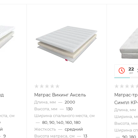
22
дн
ид
Матрас Викинг Аксель
Матрас-т
Длина, мм
—
2000
Симпл КР-
Высота, мм
—
130
Длина, мм
ста, см
Ширина спального места, см
Ширина, м
0
—
80, 90, 140, 160, 180
Высота, мм
ий
Жесткость
—
средний
Ширина спа
—
9
Высота матраса, см
—
13
—
90, 180