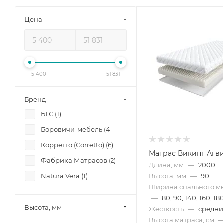
Цена
5 400
51 831
Бренд
БТС (
1
)
Боровичи-мебель (
4
)
Корретто (Corretto) (
6
)
Матрас Викинг Агв
Фабрика Матрасов (
2
)
Длина, мм
—
2000
Высота, мм
—
90
Natura Vera (
1
)
Ширина спального ме
—
80, 90, 140, 160, 18
Высота, мм
Жесткость
—
средн
Высота матраса, см