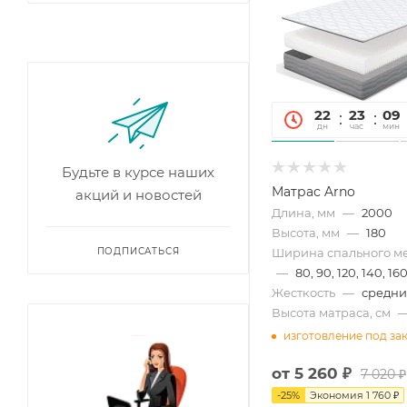
22
23
09
дн
час
мин
Будьте в курсе наших
Матрас Arno
акций и новостей
Длина, мм
—
2000
Высота, мм
—
180
ПОДПИСАТЬСЯ
Ширина спального ме
—
80, 90, 120, 140, 160
Жесткость
—
средн
Высота матраса, см
изготовление под за
от
5 260 ₽
7 020 ₽
-
25
%
Экономия
1 760 ₽