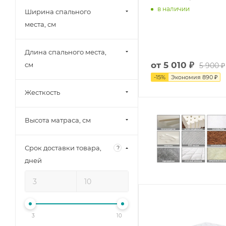
в наличии
Ширина спального
места, см
Длина спального места,
от
5 010 ₽
см
5 900 ₽
-
15
%
Экономия
890 ₽
Жесткость
Высота матраса, см
Срок доставки товара,
?
дней
3
10