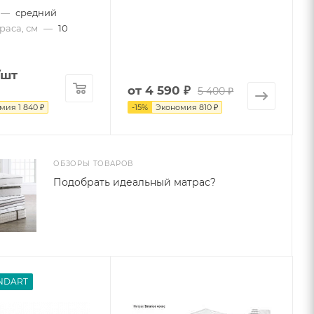
—
средний
раса, см
—
10
/шт
от
4 590 ₽
5 400 ₽
омия
1 840
₽
-
15
%
Экономия
810 ₽
ОБЗОРЫ ТОВАРОВ
Подобрать идеальный матрас?
ANDART