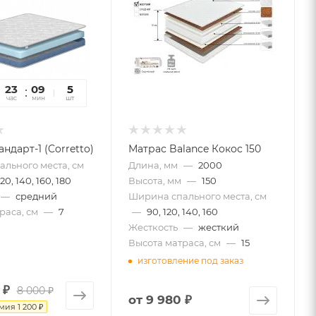
23
09
19
5
час
мин
сек
шт
ндарт-1 (Corretto)
Матрас Balance Кокос 150
льного места, см
Длина, мм
—
2000
120, 140, 160, 180
Высота, мм
—
150
—
средний
Ширина спального места, см
раса, см
—
7
—
90, 120, 140, 160
Жесткость
—
жесткий
Высота матраса, см
—
15
изготовление под заказ
 ₽
8 000 ₽
от
9 980 ₽
омия
1 200 ₽