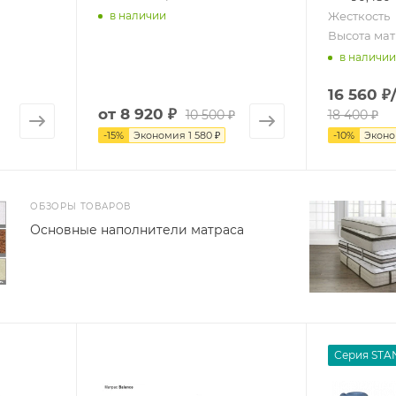
Жесткость
в наличии
Высота мат
в наличии
16 560
₽
от
8 920 ₽
10 500 ₽
18 400
₽
-
15
%
Экономия
1 580 ₽
-
10
%
Экон
ОБЗОРЫ ТОВАРОВ
Основные наполнители матраса
Серия ST