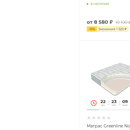
в наличии
от
8 580 ₽
10 100 
-
15
%
Экономия
1 520 ₽
22
23
09
дн
час
мин
Матрас Greenline No