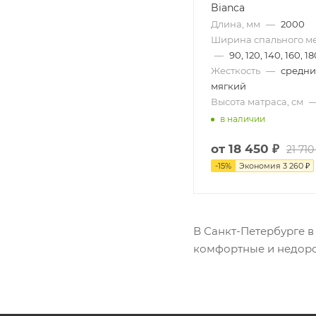
Bianca
Длина, мм
—
2000
Ширина спального ме
—
90, 120, 140, 160, 1
Жесткость
—
средний
мягкий
Высота матраса, см
в наличии
от
18 450 ₽
21 710
-
15
%
Экономия
3 260 ₽
В Санкт-Петербурге 
комфортные и недоро