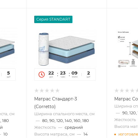
Серия STANDART
19
5
22
23
09
19
2
сек
шт
дн
час
мин
сек
шт
Матрас Стандарт-3
Матрас Со
Ширина спа
(Corretto)
—
90, 120,
ста, см
Ширина спального места, см
Жесткость
, 180
—
80, 90, 120, 140, 160, 180
Высота мат
ий
Жесткость
—
средний
—
10
Высота матраса, см
—
14
изготовле