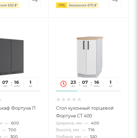
омия
650 ₽
-
17
%
Экономия
670 ₽
07
16
26
1
23
07
16
26
1
час
мин
сек
шт
дн
час
мин
сек
шт
шкаф Фортуна П
Стол кухонный торцевой
Фортуна СТ 400
м
—
600
Ширина, мм
—
400
—
700
Высота, мм
—
716
м
—
300
Глубина, мм
—
520