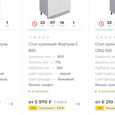
26
1
23
07
16
26
1
23
сек
шт
дн
час
мин
сек
шт
дн
туна
Стол кухонный Фортуна С
Стол кухо
800
СЯШ 500
Ширина, мм
—
800
Ширина, м
Высота, мм
—
716
Высота, мм
Глубина, мм
—
520
Глубина, м
ый
Цвет корпуса
—
серый
Цвет корпу
вый,
Цвет фасада
—
бежевый,
Цвет фасад
белый, графит
белый, гра
в наличии
в наличии
от
5 970 ₽
от
6 210 
₽
7 200 ₽
-
17
%
Экономия
1 230 ₽
-
17
%
Экон