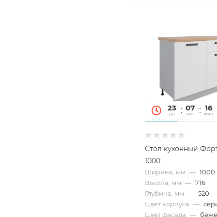
23
07
16
дн
час
мин
Стол кухонный Фор
1000
Ширина, мм
—
1000
Высота, мм
—
716
Глубина, мм
—
520
Цвет корпуса
—
сер
Цвет фасада
—
беже