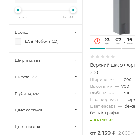
2 600
16 000
Бренд
23
07
16
ДСВ Мебель (
20
)
дн
час
мин
Ширина, мм
Верхний шкаф Фор
200
Высота, мм
Ширина, мм
—
200
Высота, мм
—
700
Глубина, мм
—
300
Глубина, мм
Цвет корпуса
—
сер
Цвет фасада
—
беже
Цвет корпуса
белый, графит
в наличии
Цвет фасада
от
2 150 ₽
2 600 ₽