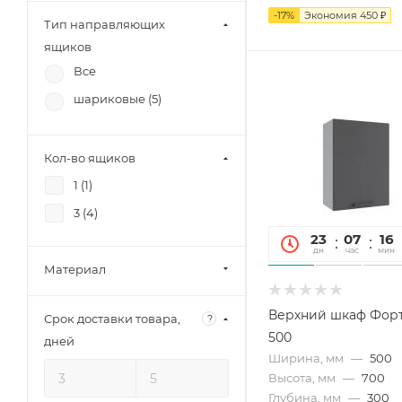
-
17
%
Экономия
450 ₽
Тип направляющих
ящиков
Все
шариковые (
5
)
Кол-во ящиков
1 (
1
)
3 (
4
)
23
07
16
дн
час
мин
Материал
Верхний шкаф Фор
Срок доставки товара,
?
500
дней
Ширина, мм
—
500
Высота, мм
—
700
Глубина, мм
—
300