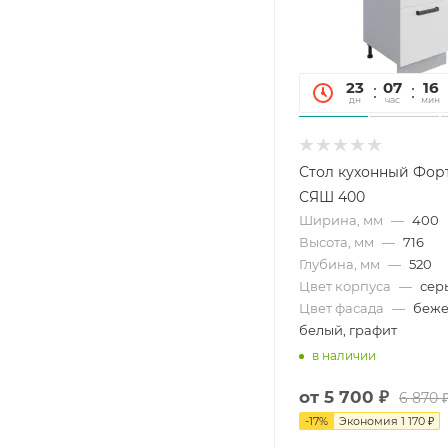
23
07
16
дн
час
мин
Стол кухонный Фор
СЯШ 400
Ширина, мм
—
400
Высота, мм
—
716
Глубина, мм
—
520
Цвет корпуса
—
сер
Цвет фасада
—
беже
белый, графит
в наличии
от
5 700 ₽
6 870 
-
17
%
Экономия
1 170 ₽