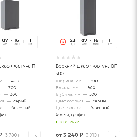
07
16
26
1
23
07
16
26
1
час
мин
сек
шт
дн
час
мин
сек
шт
шкаф Фортуна П
Верхний шкаф Фортуна ВП
300
м
—
400
Ширина, мм
—
300
—
700
Высота, мм
—
900
м
—
300
Глубина, мм
—
300
са
—
серый
Цвет корпуса
—
серый
а
—
бежевый,
Цвет фасада
—
бежевый,
фит
белый, графит
в наличии
₽
от
3 240 ₽
3 780 ₽
3 910 ₽