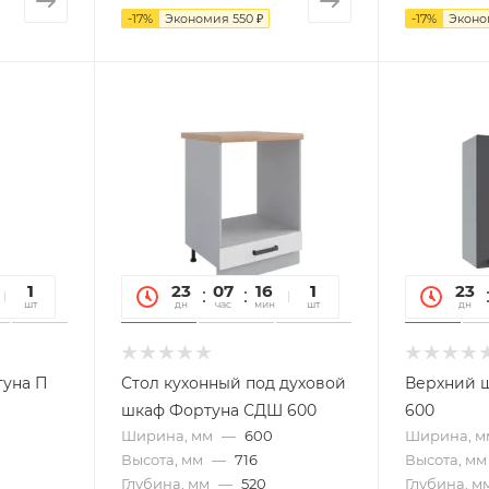
-
17
%
Экономия
550 ₽
-
17
%
Экон
26
1
23
07
16
26
1
23
сек
шт
дн
час
мин
сек
шт
дн
туна П
Стол кухонный под духовой
Верхний 
шкаф Фортуна СДШ 600
600
Ширина, мм
—
600
Ширина, м
Высота, мм
—
716
Высота, мм
Глубина, мм
—
520
Глубина, м