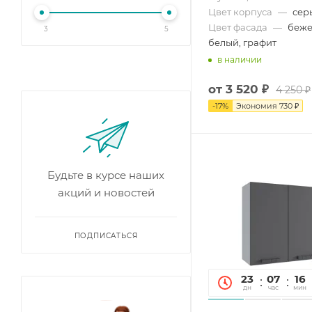
Цвет корпуса
—
сер
Цвет фасада
—
беже
3
5
белый, графит
в наличии
от
3 520 ₽
4 250 ₽
-
17
%
Экономия
730 ₽
Будьте в курсе наших
акций и новостей
ПОДПИСАТЬСЯ
23
07
16
дн
час
мин