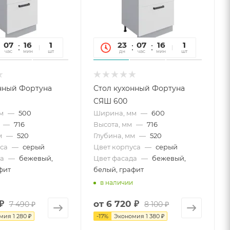
07
16
26
1
23
07
16
26
1
час
мин
сек
шт
дн
час
мин
сек
шт
нный Фортуна
Стол кухонный Фортуна
СЯШ 600
м
—
500
Ширина, мм
—
600
—
716
Высота, мм
—
716
м
—
520
Глубина, мм
—
520
са
—
серый
Цвет корпуса
—
серый
а
—
бежевый,
Цвет фасада
—
бежевый,
фит
белый, графит
в наличии
₽
от
6 720 ₽
7 490 ₽
8 100 ₽
омия
1 280 ₽
-
17
%
Экономия
1 380 ₽