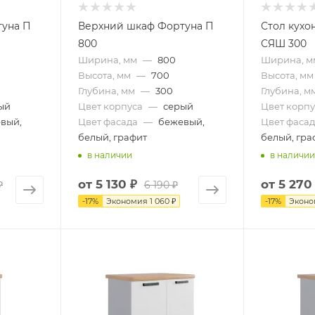
туна П
Верхний шкаф Фортуна П
Стол кухо
800
СЯШ 300
Ширина, мм
—
800
Ширина, м
Высота, мм
—
700
Высота, мм
Глубина, мм
—
300
Глубина, м
ый
Цвет корпуса
—
серый
Цвет корпу
вый,
Цвет фасада
—
бежевый,
Цвет фасад
белый, графит
белый, гра
в наличии
в наличии
от
5 130 ₽
от
5 270
₽
6 190 ₽
-
17
%
Экономия
1 060 ₽
-
17
%
Экон