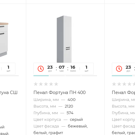
26
1
23
07
16
26
1
23
сек
шт
дн
час
мин
сек
шт
дн
туна СШ
Пенал Фортуна ПН 400
Пенал Фор
Ширина, мм
—
400
Ширина, м
Высота, мм
—
2120
Высота, мм
Глубина, мм
—
574
Глубина, м
Цвет корпуса
—
серый
Цвет корпу
Цвет фасада
—
бежевый,
Цвет фасад
ый
белый, графит
белый, гра
вый,