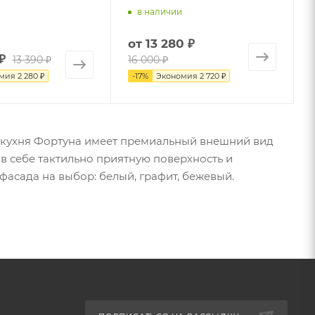
в наличии
от
13 280 ₽
₽
13 390 ₽
16 000 ₽
омия
2 280 ₽
-
17
%
Экономия
2 720 ₽
 кухня Фортуна имеет премиальный внешний вид
в себе тактильно приятную поверхность и
асада на выбор: белый, графит, бежевый.