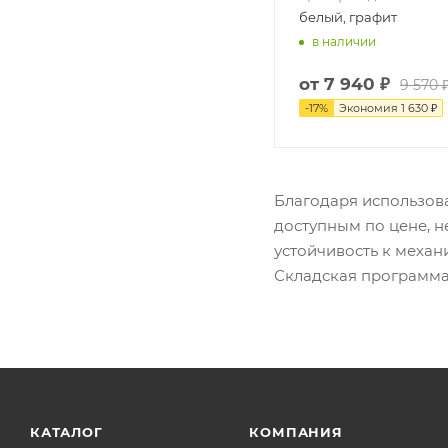
белый, графит
в наличии
от
7 940 ₽
9 570 
-
17
%
Экономия
1 630 ₽
Благодаря использов
доступным по цене, н
устойчивость к механ
Складская программа.
КАТАЛОГ
КОМПАНИЯ