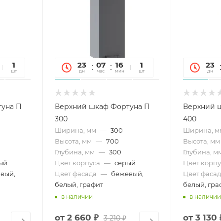
26
1
23
07
16
26
1
23
сек
шт
дн
час
мин
сек
шт
дн
туна П
Верхний шкаф Фортуна П
Верхний 
300
400
Ширина, мм
—
300
Ширина, м
Высота, мм
—
700
Высота, мм
Глубина, мм
—
300
Глубина, м
ый
Цвет корпуса
—
серый
Цвет корпу
вый,
Цвет фасада
—
бежевый,
Цвет фасад
белый, графит
белый, гра
в наличии
в наличии
от
2 660 ₽
от
3 130 
3 210 ₽