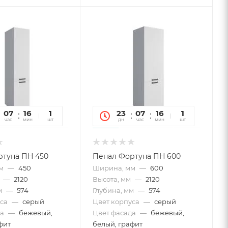
07
16
26
1
23
07
16
26
1
час
мин
сек
шт
дн
час
мин
сек
шт
туна ПН 450
Пенал Фортуна ПН 600
м
—
450
Ширина, мм
—
600
—
2120
Высота, мм
—
2120
м
—
574
Глубина, мм
—
574
са
—
серый
Цвет корпуса
—
серый
а
—
бежевый,
Цвет фасада
—
бежевый,
фит
белый, графит