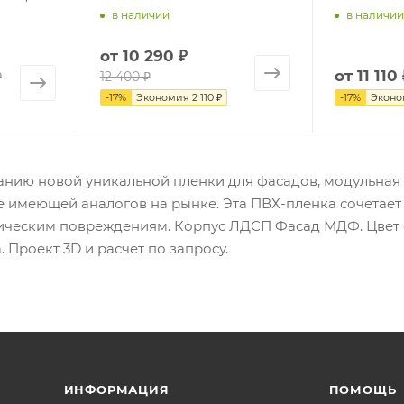
в наличии
в наличии
от
10 290 ₽
от
11 110 
₽
12 400 ₽
-
17
%
Экономия
2 110 ₽
-
17
%
Экон
анию новой уникальной пленки для фасадов, модульная
е имеющей аналогов на рынке. Эта ПВХ-пленка сочетает 
ическим повреждениям. Корпус ЛДСП Фасад МДФ. Цвет ф
 Проект 3D и расчет по запросу.
ИНФОРМАЦИЯ
ПОМОЩЬ