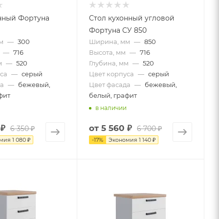
нный Фортуна
Стол кухонный угловой
Фортуна СУ 850
м
—
300
Ширина, мм
—
850
—
716
Высота, мм
—
716
м
—
520
Глубина, мм
—
520
са
—
серый
Цвет корпуса
—
серый
а
—
бежевый,
Цвет фасада
—
бежевый,
фит
белый, графит
в наличии
 ₽
от
5 560 ₽
6 350 ₽
6 700 ₽
омия
1 080 ₽
-
17
%
Экономия
1 140 ₽