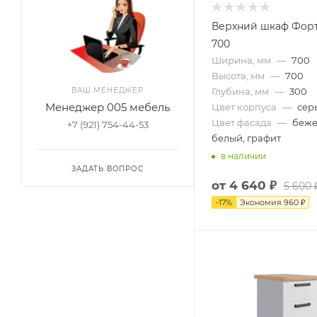
Верхний шкаф Фор
700
Ширина, мм
—
700
Высота, мм
—
700
ВАШ МЕНЕДЖЕР
Глубина, мм
—
300
Менеджер 005 мебель
Цвет корпуса
—
сер
Цвет фасада
—
беже
+7 (921) 754-44-53
белый, графит
в наличии
ЗАДАТЬ ВОПРОС
от
4 640 ₽
5 600 
-
17
%
Экономия
960 ₽