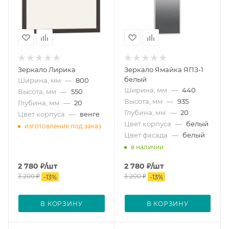
Зеркало Лирика
Зеркало Ямайка ЯПЗ-1
белый
Ширина, мм
—
800
Ширина, мм
—
440
Высота, мм
—
550
Высота, мм
—
935
Глубина, мм
—
20
Глубина, мм
—
20
Цвет корпуса
—
венге
Цвет корпуса
—
белый
изготовление под заказ
Цвет фасада
—
белый
в наличии
2 780
₽
/шт
2 780
₽
/шт
3 200
₽
3 200
₽
-
13
%
-
13
%
В КОРЗИНУ
В КОРЗИНУ