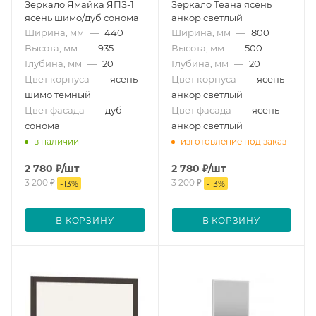
Зеркало Ямайка ЯПЗ-1
Зеркало Теана ясень
ясень шимо/дуб сонома
анкор светлый
Ширина, мм
—
440
Ширина, мм
—
800
Высота, мм
—
935
Высота, мм
—
500
Глубина, мм
—
20
Глубина, мм
—
20
Цвет корпуса
—
ясень
Цвет корпуса
—
ясень
шимо темный
анкор светлый
Цвет фасада
—
дуб
Цвет фасада
—
ясень
сонома
анкор светлый
в наличии
изготовление под заказ
2 780
₽
/шт
2 780
₽
/шт
3 200
₽
3 200
₽
-
13
%
-
13
%
В КОРЗИНУ
В КОРЗИНУ