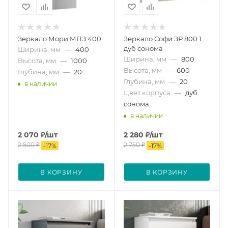
Зеркало Мори МПЗ 400
Зеркало Софи ЗР 800.1
дуб сонома
Ширина, мм
—
400
Ширина, мм
—
800
Высота, мм
—
1000
Высота, мм
—
600
Глубина, мм
—
20
Глубина, мм
—
20
в наличии
Цвет корпуса
—
дуб
сонома
в наличии
2 070
₽
/шт
2 280
₽
/шт
2 500
₽
2 750
₽
-
17
%
-
17
%
В КОРЗИНУ
В КОРЗИНУ