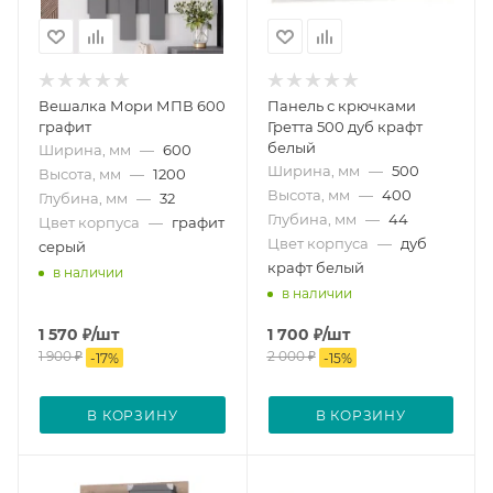
Вешалка Мори МПВ 600
Панель с крючками
графит
Гретта 500 дуб крафт
белый
Ширина, мм
—
600
Ширина, мм
—
500
Высота, мм
—
1200
Высота, мм
—
400
Глубина, мм
—
32
Глубина, мм
—
44
Цвет корпуса
—
графит
Цвет корпуса
—
дуб
серый
крафт белый
в наличии
в наличии
1 570
₽
/шт
1 700
₽
/шт
1 900
₽
2 000
₽
-
17
%
-
15
%
В КОРЗИНУ
В КОРЗИНУ