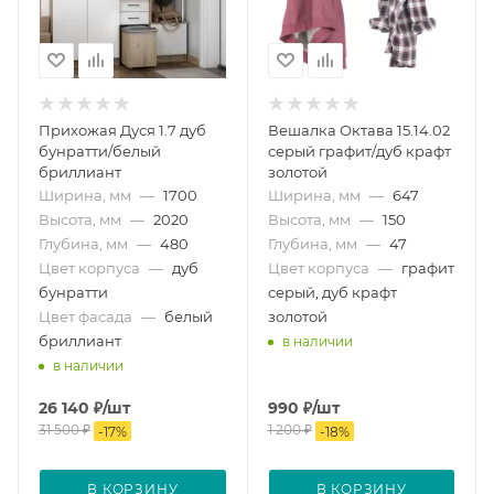
Прихожая Дуся 1.7 дуб
Вешалка Октава 15.14.02
бунратти/белый
серый графит/дуб крафт
бриллиант
золотой
Ширина, мм
—
1700
Ширина, мм
—
647
Высота, мм
—
2020
Высота, мм
—
150
Глубина, мм
—
480
Глубина, мм
—
47
Цвет корпуса
—
дуб
Цвет корпуса
—
графит
бунратти
серый, дуб крафт
Цвет фасада
—
белый
золотой
бриллиант
в наличии
в наличии
26 140
₽
/шт
990
₽
/шт
31 500
₽
1 200
₽
-
17
%
-
18
%
В КОРЗИНУ
В КОРЗИНУ