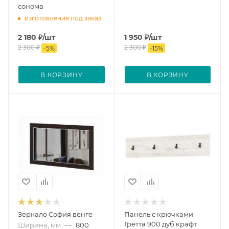
сонома
изготовление под заказ
2 180
₽
/шт
1 950
₽
/шт
2 300
₽
2 300
₽
-
5
%
-
15
%
В КОРЗИНУ
В КОРЗИНУ
Зеркало София венге
Панель с крючками
Гретта 900 дуб крафт
Ширина, мм
—
800