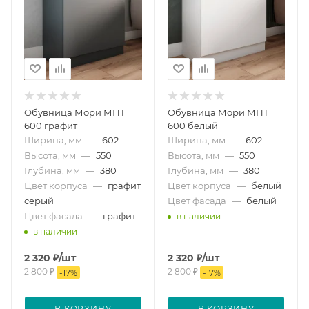
Обувница Мори МПТ
Обувница Мори МПТ
600 графит
600 белый
Ширина, мм
—
602
Ширина, мм
—
602
Высота, мм
—
550
Высота, мм
—
550
Глубина, мм
—
380
Глубина, мм
—
380
Цвет корпуса
—
графит
Цвет корпуса
—
белый
серый
Цвет фасада
—
белый
Цвет фасада
—
графит
в наличии
в наличии
2 320
₽
/шт
2 320
₽
/шт
2 800
₽
2 800
₽
-
17
%
-
17
%
В КОРЗИНУ
В КОРЗИНУ