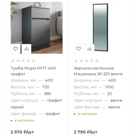
Тумба Мори МПТ 400
Зеркало настенное
графит
Машенька ЗР-201 венге
Ширина, мм
—
400
Ширина, мм
—
400
Высота, мм
—
720
Высота, мм
—
1100
Глубина, мм
—
380
Глубина, мм
—
20
Цвет корпуса
—
графит
Цвет корпуса
—
венге
серый
Цвет фасада
—
венге
Цвет фасада
—
графит
в наличии
в наличии
2 570
₽
/шт
2 790
₽
/шт