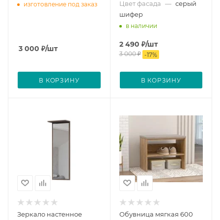
Цвет фасада
—
серый
изготовление под заказ
шифер
в наличии
2 490
₽
/шт
3 000
₽
/шт
3 000
₽
-
17
%
В КОРЗИНУ
В КОРЗИНУ
Зеркало настенное
Обувница мягкая 600