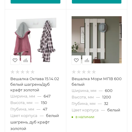
Вешалка Октава 15.14.02
Вешалка Мори МПВ 600
белый шагрень/дуб
белый
крафт золотой
Ширина, мм
—
600
Ширина, мм
—
647
Высота, мм
—
1200
Высота, мм
—
150
Глубина, мм
—
32
Глубина, мм
—
47
Цвет корпуса
—
белый
Цвет корпуса
—
белый
в наличии
шагрень, дуб крафт
золотой