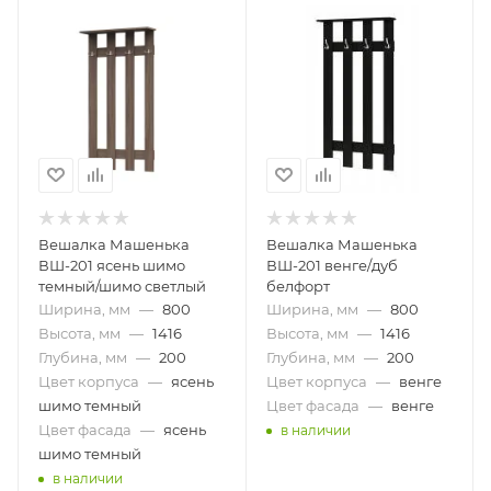
Вешалка Машенька
Вешалка Машенька
ВШ-201 ясень шимо
ВШ-201 венге/дуб
темный/шимо светлый
белфорт
Ширина, мм
—
800
Ширина, мм
—
800
Высота, мм
—
1416
Высота, мм
—
1416
Глубина, мм
—
200
Глубина, мм
—
200
Цвет корпуса
—
ясень
Цвет корпуса
—
венге
шимо темный
Цвет фасада
—
венге
Цвет фасада
—
ясень
в наличии
шимо темный
в наличии