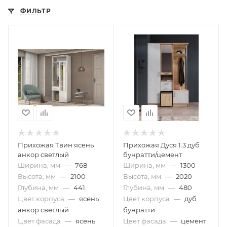
ФИЛЬТР
Прихожая Твин ясень
Прихожая Дуся 1.3 дуб
анкор светлый
бунратти/цемент
Ширина, мм
—
768
Ширина, мм
—
1300
Высота, мм
—
2100
Высота, мм
—
2020
Глубина, мм
—
441
Глубина, мм
—
480
Цвет корпуса
—
ясень
Цвет корпуса
—
дуб
анкор светлый
бунратти
Цвет фасада
—
ясень
Цвет фасада
—
цемент