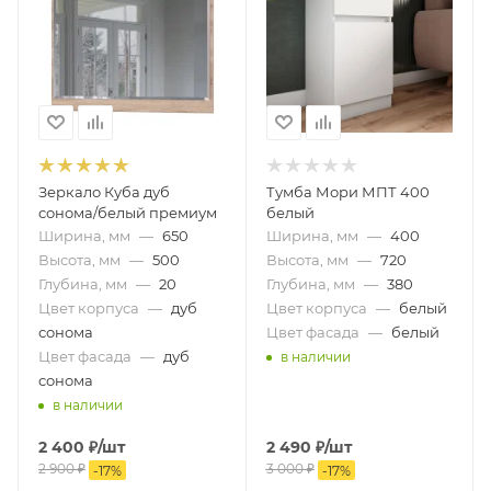
Зеркало Куба дуб
Тумба Мори МПТ 400
сонома/белый премиум
белый
Ширина, мм
—
650
Ширина, мм
—
400
Высота, мм
—
500
Высота, мм
—
720
Глубина, мм
—
20
Глубина, мм
—
380
Цвет корпуса
—
дуб
Цвет корпуса
—
белый
сонома
Цвет фасада
—
белый
Цвет фасада
—
дуб
в наличии
сонома
в наличии
2 400
₽
/шт
2 490
₽
/шт
2 900
₽
3 000
₽
-
17
%
-
17
%