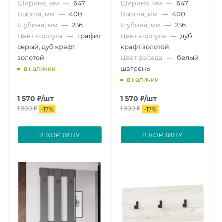
Ширина, мм
—
647
Ширина, мм
—
647
Высота, мм
—
400
Высота, мм
—
400
Глубина, мм
—
236
Глубина, мм
—
236
Цвет корпуса
—
графит
Цвет корпуса
—
дуб
серый, дуб крафт
крафт золотой
золотой
Цвет фасада
—
белый
шагрень
в наличии
в наличии
1 570
₽
/шт
1 570
₽
/шт
1 900
₽
1 900
₽
-
17
%
-
17
%
В КОРЗИНУ
В КОРЗИНУ