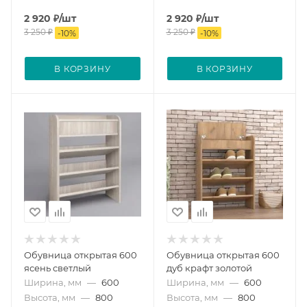
2 920
₽
/шт
2 920
₽
/шт
3 250
₽
3 250
₽
-
10
%
-
10
%
В КОРЗИНУ
В КОРЗИНУ
Обувница открытая 600
Обувница открытая 600
ясень светлый
дуб крафт золотой
Ширина, мм
—
600
Ширина, мм
—
600
Высота, мм
—
800
Высота, мм
—
800