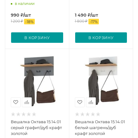
в наличии
990
₽
/шт
1 490
₽
/шт
1 200
₽
1 800
₽
-
18
%
-
17
%
В КОРЗИНУ
В КОРЗИНУ
Вешалка Октава 15.14.01
Вешалка Октава 15.14.01
серый графит/дуб крафт
белый шагрень/дуб
золотой
крафт золотой