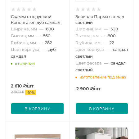
Скамья с подушкой
Зеркало Парма сандал
Копенгаген дуб самдал
светлый
Ширина, мм
—
600
Ширина, мм
—
508
Высота, мм
—
560
Высота, мм
—
800
Глубина, мм
—
282
Глубина, мм
—
22
Цвет корпуса
—
дуб
Цвет корпуса
—
сандал
самдал
светлый
Цвет фасада
—
сандал
в наличии
светлый
изготовление под заказ
2 610
₽
/шт
2 900
₽
/шт
2 900
₽
-
10
%
В КОРЗИНУ
В КОРЗИНУ