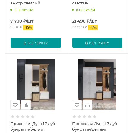
анкор светлый
светлый
в наличии
в наличии
7 730
₽
/шт
21 490
₽
/шт
9 100
₽
25 900
₽
-
15
%
-
17
%
В КОРЗИНУ
В КОРЗИНУ
Прихожая Дуся 1.3 дуб
Прихожая Дуся 1.7 дуб
бунратти/белый
бунратти/цемент