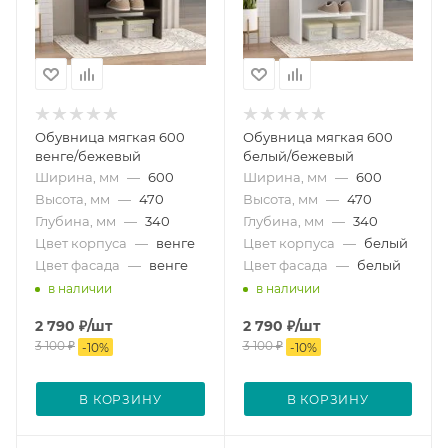
Обувница мягкая 600
Обувница мягкая 600
венге/бежевый
белый/бежевый
Ширина, мм
—
600
Ширина, мм
—
600
Высота, мм
—
470
Высота, мм
—
470
Глубина, мм
—
340
Глубина, мм
—
340
Цвет корпуса
—
венге
Цвет корпуса
—
белый
Цвет фасада
—
венге
Цвет фасада
—
белый
в наличии
в наличии
2 790
₽
/шт
2 790
₽
/шт
3 100
₽
3 100
₽
-
10
%
-
10
%
В КОРЗИНУ
В КОРЗИНУ