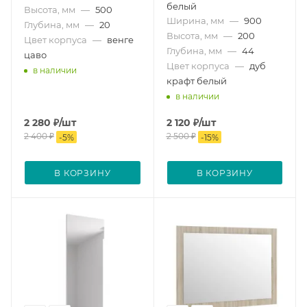
белый
Высота, мм
—
500
Ширина, мм
—
900
Глубина, мм
—
20
Высота, мм
—
200
Цвет корпуса
—
венге
Глубина, мм
—
44
цаво
Цвет корпуса
—
дуб
в наличии
крафт белый
в наличии
2 280
₽
/шт
2 120
₽
/шт
2 400
₽
2 500
₽
-
5
%
-
15
%
В КОРЗИНУ
В КОРЗИНУ