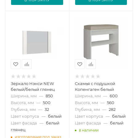
Зеркало Нэнси NEW
Скамья с подушкой
белый/белый глянец
Копенгаген белый
Ширина, мм
—
850
Ширина, мм
—
600
Высота, мм
—
500
Высота, мм
—
560
Глубина, мм
—
32
Глубина, мм
—
282
Цвет корпуса
—
белый
Цвет корпуса
—
белый
Цвет фасада
—
белый
Цвет фасада
—
белый
глянец
в наличии
изготовление под заказ