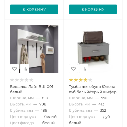
В КОРЗИНУ
В КОРЗИНУ
Вешалка Лайт ВШ-001
Тумба для обуви Юнона
белый
дуб белый/серый шифер
Ширина, мм
—
810
Ширина, мм
—
550
Высота, мм
—
798
Высота, мм
—
413
Глубина, мм
—
186
Глубина, мм
—
352
Цвет корпуса
—
белый
Цвет корпуса
—
дуб
Цвет фасада
—
белый
белый