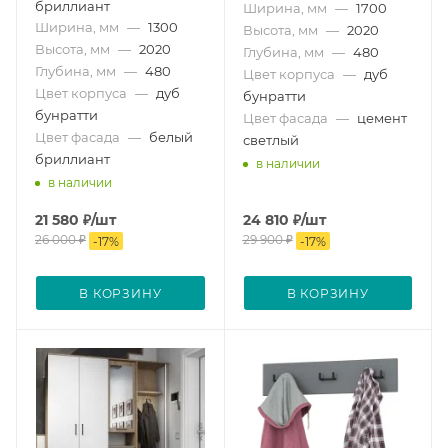
бриллиант
Ширина, мм
—
1700
Ширина, мм
—
1300
Высота, мм
—
2020
Высота, мм
—
2020
Глубина, мм
—
480
Глубина, мм
—
480
Цвет корпуса
—
дуб
Цвет корпуса
—
дуб
бунратти
бунратти
Цвет фасада
—
цемент
Цвет фасада
—
белый
светлый
бриллиант
в наличии
в наличии
21 580
₽
/шт
24 810
₽
/шт
26 000
₽
29 900
₽
-
17
%
-
17
%
В КОРЗИНУ
В КОРЗИНУ