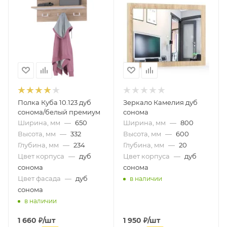
Полка Куба 10.123 дуб
Зеркало Камелия дуб
сонома/белый премиум
сонома
Ширина, мм
—
650
Ширина, мм
—
800
Высота, мм
—
332
Высота, мм
—
600
Глубина, мм
—
234
Глубина, мм
—
20
Цвет корпуса
—
дуб
Цвет корпуса
—
дуб
сонома
сонома
Цвет фасада
—
дуб
в наличии
сонома
в наличии
1 660
₽
/шт
1 950
₽
/шт