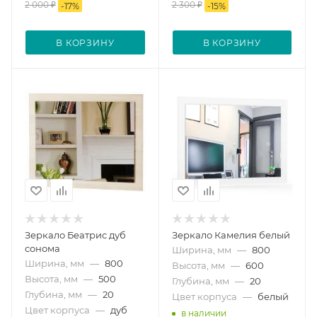
2 000
₽
2 300
₽
-
17
%
-
15
%
В КОРЗИНУ
В КОРЗИНУ
Зеркало Беатрис дуб
Зеркало Камелия белый
сонома
Ширина, мм
—
800
Ширина, мм
—
800
Высота, мм
—
600
Высота, мм
—
500
Глубина, мм
—
20
Глубина, мм
—
20
Цвет корпуса
—
белый
Цвет корпуса
—
дуб
в наличии