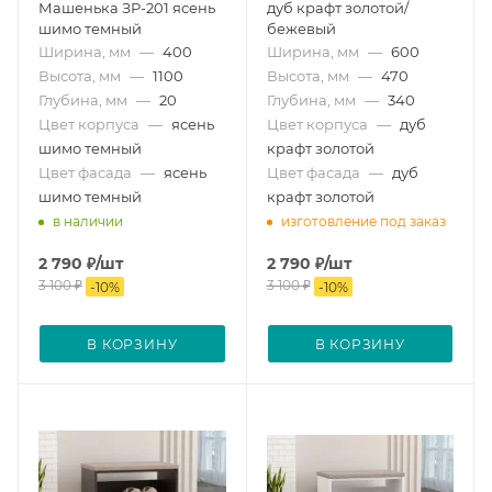
Машенька ЗР-201 ясень
дуб крафт золотой/
шимо темный
бежевый
Ширина, мм
—
400
Ширина, мм
—
600
Высота, мм
—
1100
Высота, мм
—
470
Глубина, мм
—
20
Глубина, мм
—
340
Цвет корпуса
—
ясень
Цвет корпуса
—
дуб
шимо темный
крафт золотой
Цвет фасада
—
ясень
Цвет фасада
—
дуб
шимо темный
крафт золотой
в наличии
изготовление под заказ
2 790
₽
/шт
2 790
₽
/шт
3 100
₽
3 100
₽
-
10
%
-
10
%
В КОРЗИНУ
В КОРЗИНУ