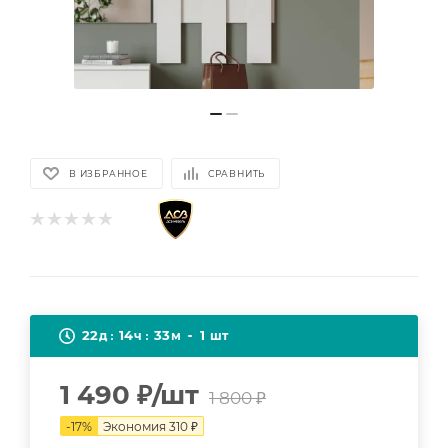
В ИЗБРАННОЕ
СРАВНИТЬ
22
14
33
1
д
ч
м
шт
1 490
₽
/шт
1 800
₽
-
17
%
Экономия
310
₽