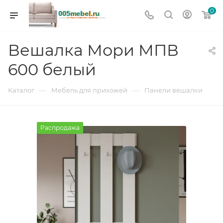
0
Вешалка Мори МПВ
600 белый
—
—
Каталог
Мебель для прихожей
Панели вешалки
Распродажа