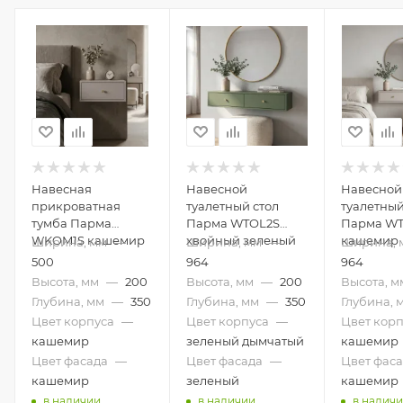
Навесная
Навесной
Навесной
прикроватная
туалетный стол
туалетный
тумба Парма
Парма WTOL2S
Парма W
WKOM1S кашемир
хвойный зеленый
кашемир
Ширина, мм
—
Ширина, мм
—
Ширина, 
500
964
964
Высота, мм
—
200
Высота, мм
—
200
Высота, м
Глубина, мм
—
350
Глубина, мм
—
350
Глубина, 
Цвет корпуса
—
Цвет корпуса
—
Цвет корп
кашемир
зеленый дымчатый
кашемир
Цвет фасада
—
Цвет фасада
—
Цвет фас
кашемир
зеленый
кашемир
в наличии
в наличии
в налич