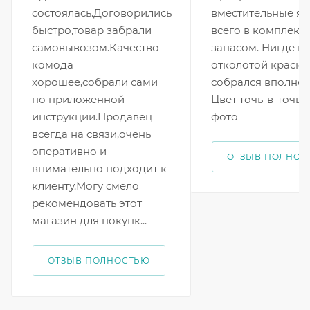
состоялась.Договорились
вместительные ящ
быстро,товар забрали
всего в комплекте
самовывозом.Качество
запасом. Нигде н
комода
отколотой краски
хорошее,собрали сами
собрался вполне 
по приложенной
Цвет точь-в-точь 
инструкции.Продавец
фото
всегда на связи,очень
оперативно и
ОТЗЫВ ПОЛНОС
внимательно подходит к
клиенту.Могу смело
рекомендовать этот
магазин для покупк...
ОТЗЫВ ПОЛНОСТЬЮ