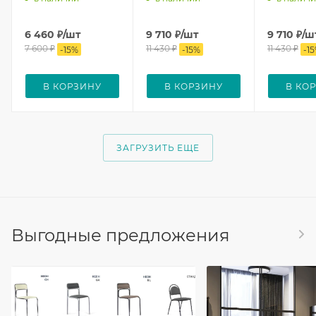
6 460
₽
/шт
9 710
₽
/шт
9 710
₽
/ш
7 600
₽
11 430
₽
11 430
₽
-
15
%
-
15
%
-
15
В КОРЗИНУ
В КОРЗИНУ
В КО
ЗАГРУЗИТЬ ЕЩЕ
Выгодные предложения