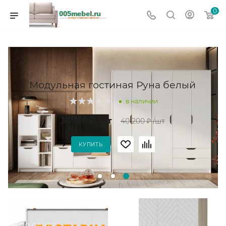
0
Модульная гостиная Руна белый
в наличии
36 180
₽
/шт
40 200
₽
/шт
КУПИТЬ
ПО САНКТ-