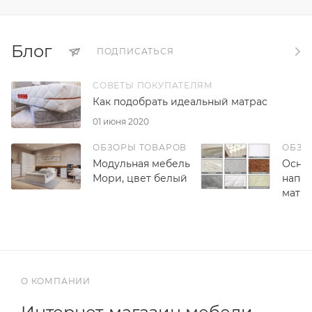
Блог
ПОДПИСАТЬСЯ
СОВЕТЫ ПОКУПАТЕЛЯМ
Как подобрать идеальный матрас
01 июня 2020
ОБЗОРЫ ТОВАРОВ
ОБЗО
Модульная мебель
Осно
Мори, цвет белый
напо
матр
О КОМПАНИИ