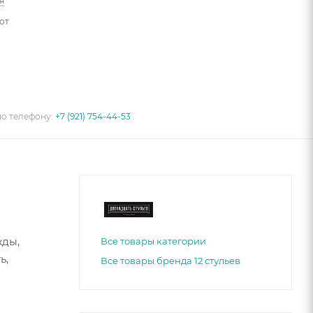
я
от
по телефону:
+7 (921) 754-44-53
жды,
Все товары категории
ь,
Все товары бренда 12 стульев
удобный