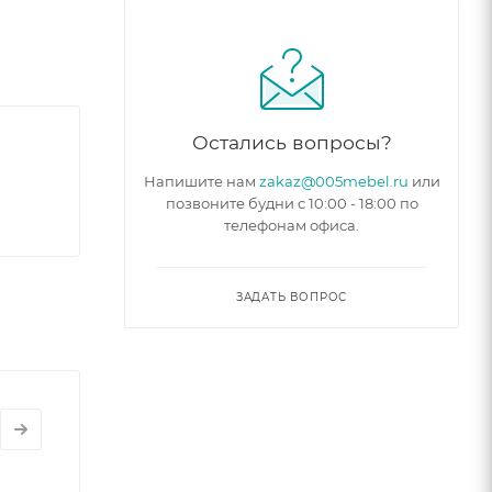
акрывании
Остались вопросы?
Напишите нам
zakaz@005mebel.ru
или
юбой
позвоните будни с 10:00 - 18:00 по
ременный
телефонам офиса.
аров. В
ЗАДАТЬ ВОПРОС