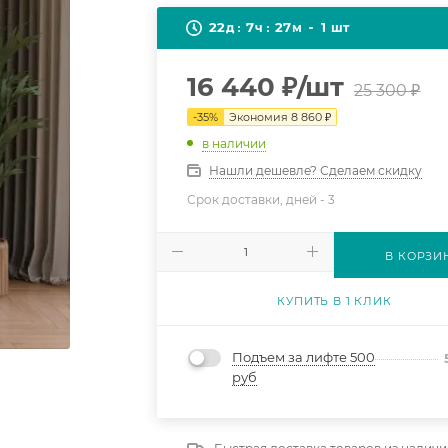
22
7
27
1
д
ч
м
шт
16 440
₽
/шт
25 300
₽
-
35
%
Экономия
8 860
₽
в наличии
Нашли дешевле? Сделаем скидку
Срок доставки, дней -
3
В КОРЗИ
КУПИТЬ В 1 КЛИК
Подъем за лифте 500
руб