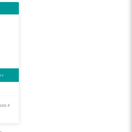
НУ
500
₽