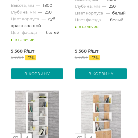
Высота, мм
—
1800
Глубина, мм
—
250
Глубина, мм
—
250
Цвет корпуса
—
белый
Цвет корпуса
—
дуб
Цвет фасада
—
белый
крафт золотой
в наличии
Цвет фасада
—
белый
в наличии
5 560
₽
/шт
5 560
₽
/шт
6 400
₽
6 400
₽
-
13
%
-
13
%
В КОРЗИНУ
В КОРЗИНУ