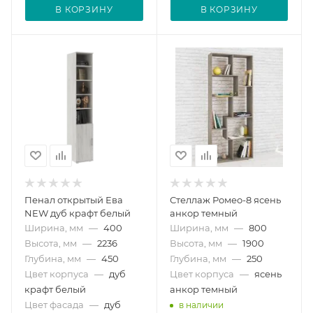
В КОРЗИНУ
В КОРЗИНУ
Пенал открытый Ева
Стеллаж Ромео-8 ясень
NEW дуб крафт белый
анкор темный
Ширина, мм
—
400
Ширина, мм
—
800
Высота, мм
—
2236
Высота, мм
—
1900
Глубина, мм
—
450
Глубина, мм
—
250
Цвет корпуса
—
дуб
Цвет корпуса
—
ясень
крафт белый
анкор темный
Цвет фасада
—
дуб
в наличии