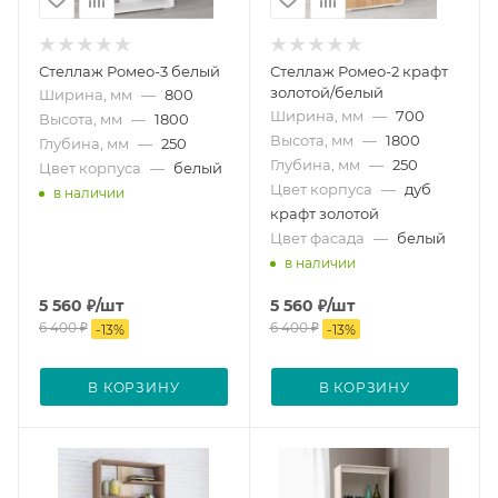
Стеллаж Ромео-3 белый
Стеллаж Ромео-2 крафт
золотой/белый
Ширина, мм
—
800
Ширина, мм
—
700
Высота, мм
—
1800
Высота, мм
—
1800
Глубина, мм
—
250
Глубина, мм
—
250
Цвет корпуса
—
белый
Цвет корпуса
—
дуб
в наличии
крафт золотой
Цвет фасада
—
белый
в наличии
5 560
₽
/шт
5 560
₽
/шт
6 400
₽
6 400
₽
-
13
%
-
13
%
В КОРЗИНУ
В КОРЗИНУ