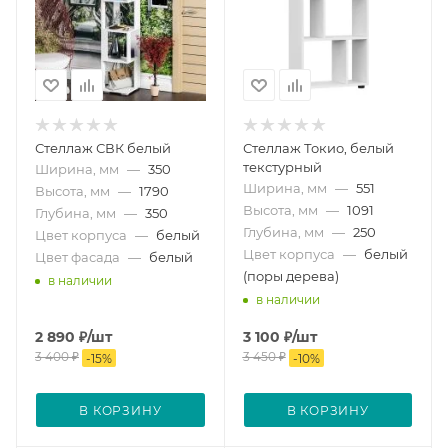
Стеллаж СВК белый
Стеллаж Токио, белый
текстурный
Ширина, мм
—
350
Ширина, мм
—
551
Высота, мм
—
1790
Высота, мм
—
1091
Глубина, мм
—
350
Глубина, мм
—
250
Цвет корпуса
—
белый
Цвет корпуса
—
белый
Цвет фасада
—
белый
(поры дерева)
в наличии
в наличии
2 890
₽
/шт
3 100
₽
/шт
3 400
₽
3 450
₽
-
15
%
-
10
%
В КОРЗИНУ
В КОРЗИНУ