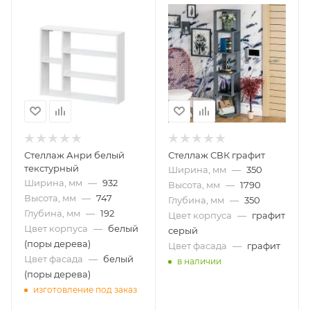
Стеллаж Анри белый
Стеллаж СВК графит
текстурный
Ширина, мм
—
350
Ширина, мм
—
932
Высота, мм
—
1790
Высота, мм
—
747
Глубина, мм
—
350
Глубина, мм
—
192
Цвет корпуса
—
графит
Цвет корпуса
—
белый
серый
(поры дерева)
Цвет фасада
—
графит
Цвет фасада
—
белый
в наличии
(поры дерева)
изготовление под заказ