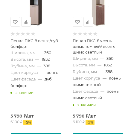
Пенал ПКС-8 венге/дуб
Пенал ПКС-8 ясень
белфорт
шимо темный/ ясень
шимо светлый
Ширина, мм
—
360
Ширина, мм
—
360
Высота, мм
—
1852
Высота, мм
—
1852
Глубина, мм
—
388
Глубина, мм
—
388
Цвет корпуса
—
венге
Цвет корпуса
—
ясень
Цвет фасада
—
дуб
шимо темный
белфорт
Цвет фасада
—
ясень
в наличии
шимо светлый
в наличии
5 790
₽
/шт
5 790
₽
/шт
6 100
₽
6 100
₽
-
5
%
-
5
%