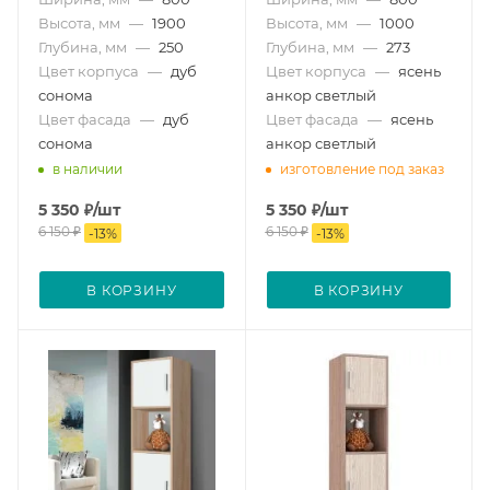
Высота, мм
—
1900
Высота, мм
—
1000
Глубина, мм
—
250
Глубина, мм
—
273
Цвет корпуса
—
дуб
Цвет корпуса
—
ясень
сонома
анкор светлый
Цвет фасада
—
дуб
Цвет фасада
—
ясень
сонома
анкор светлый
в наличии
изготовление под заказ
5 350
₽
/шт
5 350
₽
/шт
6 150
₽
6 150
₽
-
13
%
-
13
%
В КОРЗИНУ
В КОРЗИНУ