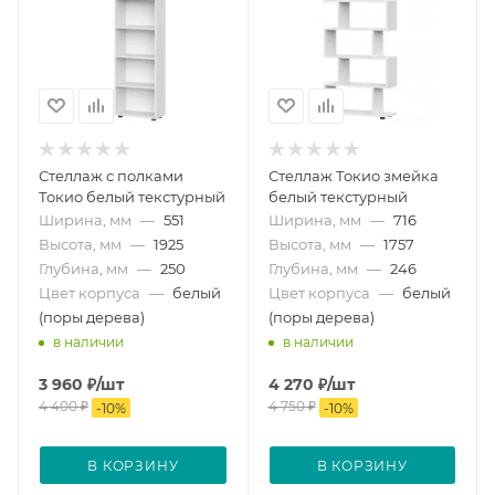
Стеллаж с полками
Стеллаж Токио змейка
Токио белый текстурный
белый текстурный
Ширина, мм
—
551
Ширина, мм
—
716
Высота, мм
—
1925
Высота, мм
—
1757
Глубина, мм
—
250
Глубина, мм
—
246
Цвет корпуса
—
белый
Цвет корпуса
—
белый
(поры дерева)
(поры дерева)
в наличии
в наличии
3 960
₽
/шт
4 270
₽
/шт
4 400
₽
4 750
₽
-
10
%
-
10
%
В КОРЗИНУ
В КОРЗИНУ