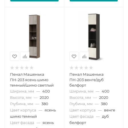
Пенал Машенька
Пенал Машенька
ПН-203 ясень шимо
ПН-203 венге/дуб
темный/шимо светлый
белфорт
Ширина, мм
—
400
Ширина, мм
—
400
Высота, мм
—
2020
Высота, мм
—
2020
Глубина, мм
—
380
Глубина, мм
—
380
Цвет корпуса
—
ясень
Цвет корпуса
—
венге
шимо темный
Цвет фасада
—
дуб
Цвет фасада
—
ясень
белфорт