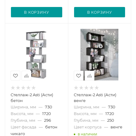
В КОРЗИНУ
В КОРЗИНУ
Стеллаж-2 Asti (Асти)
Стеллаж-2 Asti (Асти)
бетон
венге
Ширина, мм
—
730
Ширина, мм
—
730
Высота, мм
—
1720
Высота, мм
—
1720
Глубина, мм
—
296
Глубина, мм
—
250
Цвет фасада
—
бетон
Цвет корпуса
—
венге
чикаго
в наличии