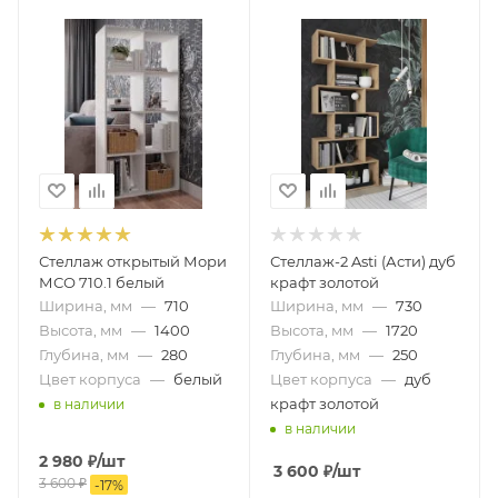
Стеллаж открытый Мори
Стеллаж-2 Asti (Асти) дуб
МСО 710.1 белый
крафт золотой
Ширина, мм
—
710
Ширина, мм
—
730
Высота, мм
—
1400
Высота, мм
—
1720
Глубина, мм
—
280
Глубина, мм
—
250
Цвет корпуса
—
белый
Цвет корпуса
—
дуб
крафт золотой
в наличии
в наличии
2 980
₽
/шт
3 600
₽
/шт
3 600
₽
-
17
%