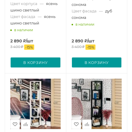
Цвет корпуса
—
ясень
сонома
шимо светлый
Цвет фасада
—
дуб
Цвет фасада
—
ясень
сонома
шимо светлый
в наличии
в наличии
2 890
₽
/шт
2 890
₽
/шт
3 400
₽
3 400
₽
-
15
%
-
15
%
В КОРЗИНУ
В КОРЗИНУ