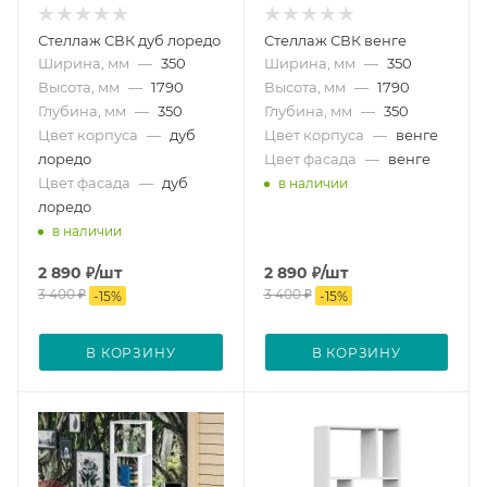
Стеллаж СВК дуб лоредо
Стеллаж СВК венге
Ширина, мм
—
350
Ширина, мм
—
350
Высота, мм
—
1790
Высота, мм
—
1790
Глубина, мм
—
350
Глубина, мм
—
350
Цвет корпуса
—
дуб
Цвет корпуса
—
венге
лоредо
Цвет фасада
—
венге
Цвет фасада
—
дуб
в наличии
лоредо
в наличии
2 890
₽
/шт
2 890
₽
/шт
3 400
₽
3 400
₽
-
15
%
-
15
%
В КОРЗИНУ
В КОРЗИНУ