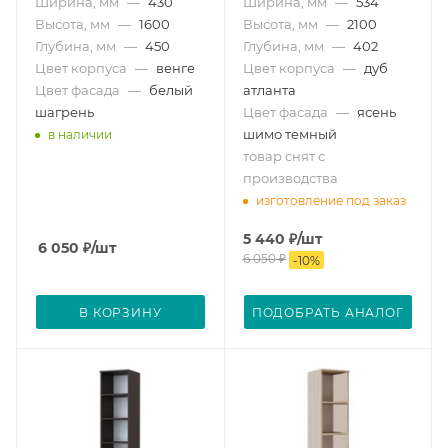
Ширина, мм
—
430
Ширина, мм
—
534
Высота, мм
—
1600
Высота, мм
—
2100
Глубина, мм
—
450
Глубина, мм
—
402
Цвет корпуса
—
венге
Цвет корпуса
—
дуб
Цвет фасада
—
белый
атланта
шагрень
Цвет фасада
—
ясень
шимо темный
в наличии
товар снят с
производства
изготовление под заказ
5 440
₽
/шт
6 050
₽
/шт
6 050
₽
-
10
%
В КОРЗИНУ
ПОДОБРАТЬ АНАЛОГ