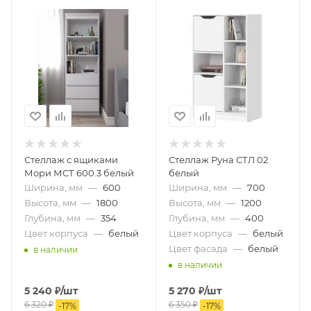
Стеллаж с ящиками
Стеллаж Руна СТЛ 02
Мори МСТ 600.3 белый
белый
Ширина, мм
—
600
Ширина, мм
—
700
Высота, мм
—
1800
Высота, мм
—
1200
Глубина, мм
—
354
Глубина, мм
—
400
Цвет корпуса
—
белый
Цвет корпуса
—
белый
Цвет фасада
—
белый
в наличии
в наличии
5 240
₽
/шт
5 270
₽
/шт
6 320
₽
6 350
₽
-
17
%
-
17
%