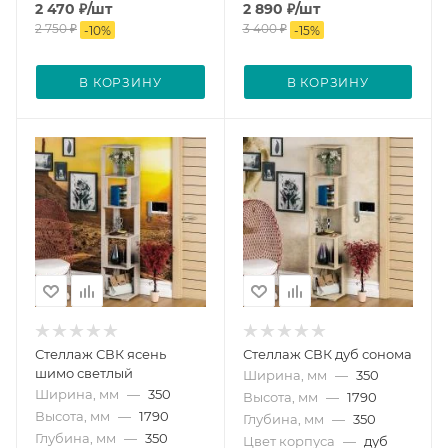
2 470
₽
/шт
2 890
₽
/шт
2 750
₽
3 400
₽
-
10
%
-
15
%
В КОРЗИНУ
В КОРЗИНУ
Стеллаж СВК ясень
Стеллаж СВК дуб сонома
шимо светлый
Ширина, мм
—
350
Ширина, мм
—
350
Высота, мм
—
1790
Высота, мм
—
1790
Глубина, мм
—
350
Глубина, мм
—
350
Цвет корпуса
—
дуб