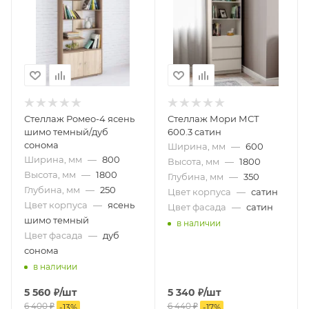
Стеллаж Ромео-4 ясень
Стеллаж Мори МСТ
шимо темный/дуб
600.3 сатин
сонома
Ширина, мм
—
600
Ширина, мм
—
800
Высота, мм
—
1800
Высота, мм
—
1800
Глубина, мм
—
350
Глубина, мм
—
250
Цвет корпуса
—
сатин
Цвет корпуса
—
ясень
Цвет фасада
—
сатин
шимо темный
в наличии
Цвет фасада
—
дуб
сонома
в наличии
5 560
₽
/шт
5 340
₽
/шт
6 400
₽
6 440
₽
-
13
%
-
17
%