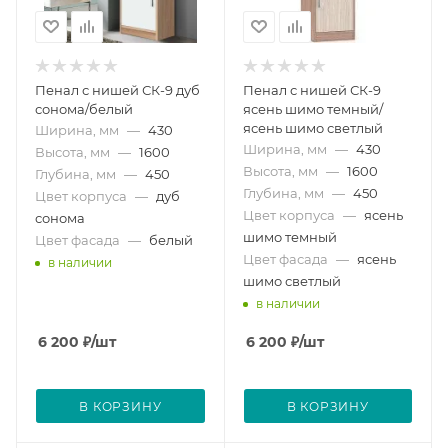
Пенал с нишей СК-9 дуб
Пенал с нишей СК-9
сонома/белый
ясень шимо темный/
ясень шимо светлый
Ширина, мм
—
430
Ширина, мм
—
430
Высота, мм
—
1600
Высота, мм
—
1600
Глубина, мм
—
450
Глубина, мм
—
450
Цвет корпуса
—
дуб
Цвет корпуса
—
ясень
сонома
шимо темный
Цвет фасада
—
белый
Цвет фасада
—
ясень
в наличии
шимо светлый
в наличии
6 200
₽
/шт
6 200
₽
/шт
В КОРЗИНУ
В КОРЗИНУ