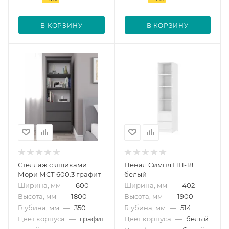
В КОРЗИНУ
В КОРЗИНУ
Стеллаж с ящиками
Пенал Симпл ПН-18
Мори МСТ 600.3 графит
белый
Ширина, мм
—
600
Ширина, мм
—
402
Высота, мм
—
1800
Высота, мм
—
1900
Глубина, мм
—
350
Глубина, мм
—
514
Цвет корпуса
—
графит
Цвет корпуса
—
белый