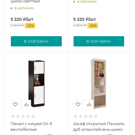
шимо светлый
в наличии
в наличии
5 220
₽
/шт
5 220
₽
/шт
5 800
₽
5 800
₽
-
10
%
-
10
%
В КОРЗИНУ
В КОРЗИНУ
Пенал с нишей СК-9
Шкаф открытый Паскаль
венге/белый
дуб атланта/ясень шимо