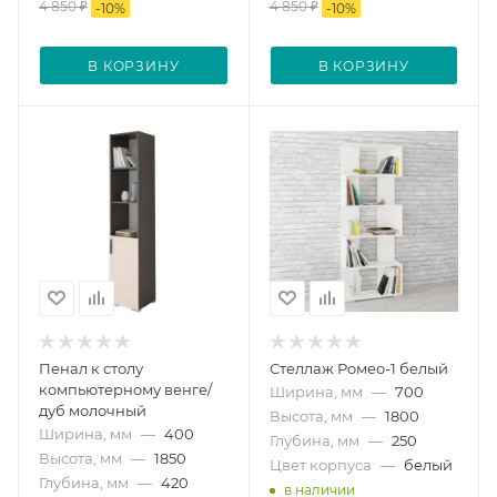
4 850
₽
4 850
₽
-
10
%
-
10
%
В КОРЗИНУ
В КОРЗИНУ
Пенал к столу
Стеллаж Ромео-1 белый
компьютерному венге/
Ширина, мм
—
700
дуб молочный
Высота, мм
—
1800
Ширина, мм
—
400
Глубина, мм
—
250
Высота, мм
—
1850
Цвет корпуса
—
белый
Глубина, мм
—
420
в наличии