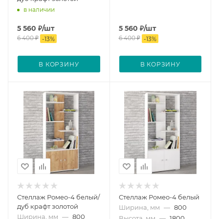
в наличии
5 560
₽
/шт
5 560
₽
/шт
6 400
₽
6 400
₽
-
13
%
-
13
%
В КОРЗИНУ
В КОРЗИНУ
Стеллаж Ромео-4 белый/
Стеллаж Ромео-4 белый
дуб крафт золотой
Ширина, мм
—
800
Ширина, мм
—
800
Высота, мм
—
1800