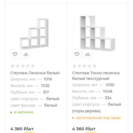
Стеллаж Лесенка белый
Стеллаж Токио лесенка
белый текстурный
Ширина, мм
—
1016
Ширина, мм
—
1050
Высота, мм
—
1032
Высота, мм
—
1048
Глубина, мм
—
317
Глубина, мм
—
334
Цвет корпуса
—
белый
Цвет корпуса
—
белый
Цвет фасада
—
белый
(поры дерева)
в наличии
изготовление под заказ
4 360
₽
/шт
4 360
₽
/шт