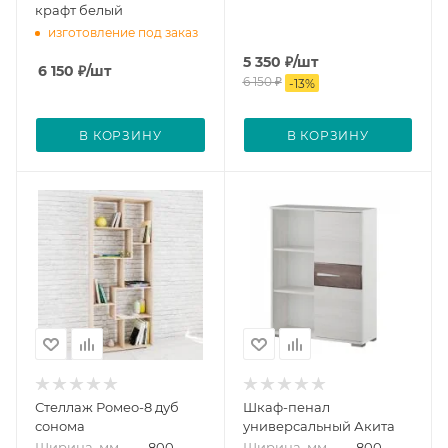
крафт белый
изготовление под заказ
5 350
₽
/шт
6 150
₽
/шт
6 150
₽
-
13
%
В КОРЗИНУ
В КОРЗИНУ
Стеллаж Ромео-8 дуб
Шкаф-пенал
сонома
универсальный Акита
Ширина, мм
—
800
Ширина, мм
—
800