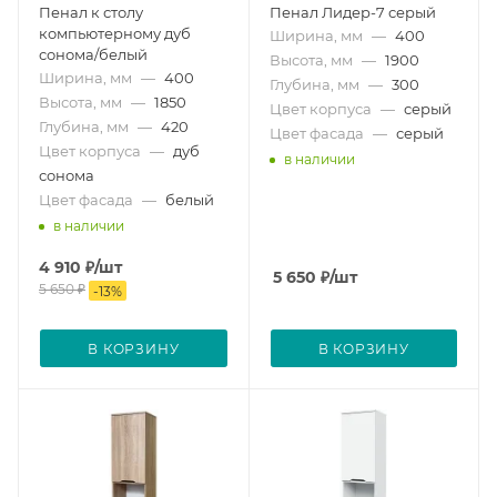
Пенал к столу
Пенал Лидер-7 серый
компьютерному дуб
Ширина, мм
—
400
сонома/белый
Высота, мм
—
1900
Ширина, мм
—
400
Глубина, мм
—
300
Высота, мм
—
1850
Цвет корпуса
—
серый
Глубина, мм
—
420
Цвет фасада
—
серый
Цвет корпуса
—
дуб
в наличии
сонома
Цвет фасада
—
белый
в наличии
4 910
₽
/шт
5 650
₽
/шт
5 650
₽
-
13
%
В КОРЗИНУ
В КОРЗИНУ