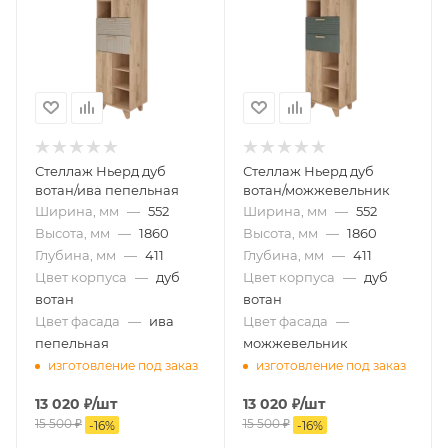
Стеллаж Ньерд дуб
Стеллаж Ньерд дуб
вотан/ива пепельная
вотан/можжевельник
Ширина, мм
—
552
Ширина, мм
—
552
Высота, мм
—
1860
Высота, мм
—
1860
Глубина, мм
—
411
Глубина, мм
—
411
Цвет корпуса
—
дуб
Цвет корпуса
—
дуб
вотан
вотан
Цвет фасада
—
ива
Цвет фасада
—
пепельная
можжевельник
изготовление под заказ
изготовление под заказ
13 020
₽
/шт
13 020
₽
/шт
15 500
₽
15 500
₽
-
16
%
-
16
%