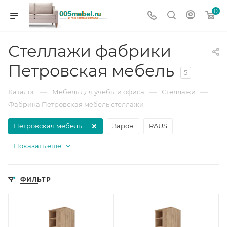
0
Стеллажи фабрики
Петровская мебель
5
—
—
—
Каталог
Мебель для учебы и офиса
Стеллажи
Фабрика Петровская мебель стеллажи
Петровская мебель
Зарон
RAUS
Показать еще
ФИЛЬТР