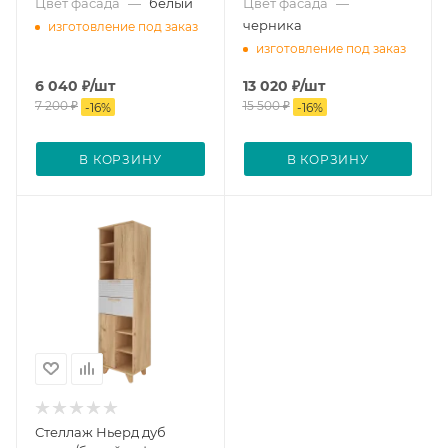
Цвет фасада
—
белый
Цвет фасада
—
черника
изготовление под заказ
изготовление под заказ
6 040
₽
/шт
13 020
₽
/шт
7 200
₽
15 500
₽
-
16
%
-
16
%
В КОРЗИНУ
В КОРЗИНУ
Стеллаж Ньерд дуб