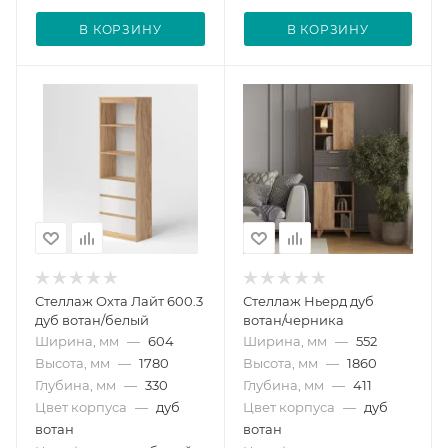
В КОРЗИНУ
В КОРЗИНУ
Стеллаж Охта Лайт 600.3
Стеллаж Ньерд дуб
дуб вотан/белый
вотан/черника
Ширина, мм
—
604
Ширина, мм
—
552
Высота, мм
—
1780
Высота, мм
—
1860
Глубина, мм
—
330
Глубина, мм
—
411
Цвет корпуса
—
дуб
Цвет корпуса
—
дуб
вотан
вотан