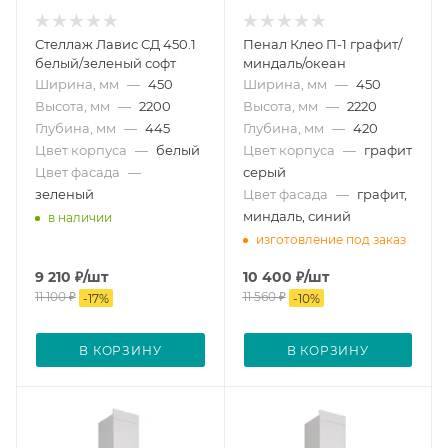
Стеллаж Лавис СД 450.1
Пенал Клео П-1 графит/
белый/зеленый софт
миндаль/океан
Ширина, мм
—
450
Ширина, мм
—
450
Высота, мм
—
2200
Высота, мм
—
2220
Глубина, мм
—
445
Глубина, мм
—
420
Цвет корпуса
—
белый
Цвет корпуса
—
графит
Цвет фасада
—
серый
зеленый
Цвет фасада
—
графит,
миндаль, синий
в наличии
изготовление под заказ
9 210
₽
/шт
10 400
₽
/шт
11 100
₽
11 560
₽
-
17
%
-
10
%
В КОРЗИНУ
В КОРЗИНУ