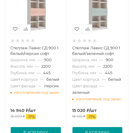
Стеллаж Лавис СД 900.1
Стеллаж Лавис СД 900.1
белый/персик софт
белый/зеленый софт
Ширина, мм
—
900
Ширина, мм
—
900
Высота, мм
—
2200
Высота, мм
—
2200
Глубина, мм
—
445
Глубина, мм
—
445
Цвет корпуса
—
белый
Цвет корпуса
—
белый
Цвет фасада
—
персик
Цвет фасада
—
зеленый
изготовление под заказ
изготовление под заказ
14 940
₽
/шт
15 020
₽
/шт
18 000
₽
18 100
₽
-
17
%
-
17
%
В КОРЗИНУ
В КОРЗИНУ