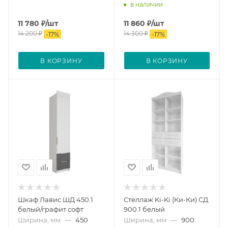
в наличии
11 780
₽
/шт
11 860
₽
/шт
14 200
₽
14 300
₽
-
17
%
-
17
%
В КОРЗИНУ
В КОРЗИНУ
Шкаф Лавис ШД 450.1
Стеллаж Ki-Ki (Ки-Ки) СД
белый/графит софт
900.1 белый
Ширина, мм
—
450
Ширина, мм
—
900