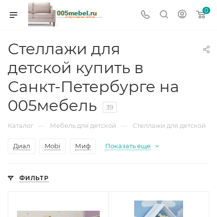
0
Стеллажи для
детской купить в
Санкт-Петербурге на
005мебель
39
—
—
Каталог
Мебель для детской
Стеллажи для детской
Диал
Mobi
Миф
Показать еще
ФИЛЬТР