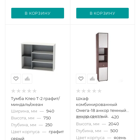
В КОРЗИНУ
В КОРЗИНУ
Тумба Клео Т-2 графит/
Шкаф
миндаль/океан
комбинированный
Омега-18 анкор темный/
Ширина, мм
—
940
анкор светлый
Ширина, мм
—
420
Высота, мм
—
750
Высота, мм
—
2040
Глубина, мм
—
250
Глубина, мм
—
500
Цвет корпуса
—
графит
Цвет корпуса
—
ясень
серый