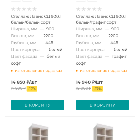
Стеллаж Лавис СД 900.1
Стеллаж Лавис СД 900.1
белый/белый софт
белый/графит софт
Ширина, мм
—
900
Ширина, мм
—
900
Высота, мм
—
2200
Высота, мм
—
2200
Глубина, мм
—
445
Глубина, мм
—
445
Цвет корпуса
—
белый
Цвет корпуса
—
белый
Цвет фасада
—
белый
Цвет фасада
—
графит
софт
софт
изготовление под заказ
изготовление под заказ
14 850
₽
/шт
14 940
₽
/шт
17 900
₽
18 000
₽
-
17
%
-
17
%
В КОРЗИНУ
В КОРЗИНУ