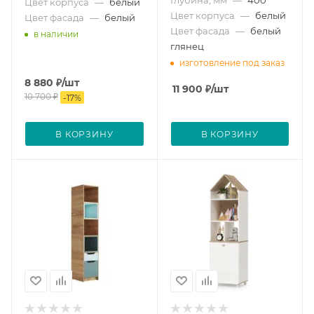
Глубина, мм
—
400
Цвет корпуса
—
белый
Цвет корпуса
—
белый
Цвет фасада
—
белый
Цвет фасада
—
белый
в наличии
глянец
изготовление под заказ
8 880
₽
/шт
11 900
₽
/шт
10 700
₽
-
17
%
В КОРЗИНУ
В КОРЗИНУ