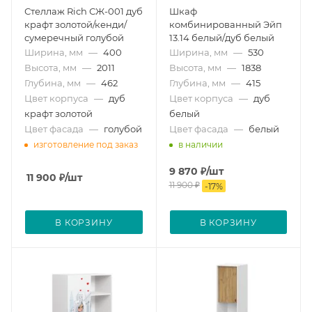
Стеллаж Rich СЖ-001 дуб
Шкаф
крафт золотой/кенди/
комбинированный Эйп
сумеречный голубой
13.14 белый/дуб белый
Ширина, мм
—
400
Ширина, мм
—
530
Высота, мм
—
2011
Высота, мм
—
1838
Глубина, мм
—
462
Глубина, мм
—
415
Цвет корпуса
—
дуб
Цвет корпуса
—
дуб
крафт золотой
белый
Цвет фасада
—
голубой
Цвет фасада
—
белый
изготовление под заказ
в наличии
9 870
₽
/шт
11 900
₽
/шт
11 900
₽
-
17
%
В КОРЗИНУ
В КОРЗИНУ