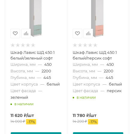
Шкаф Лавис ШД 450.1
Шкаф Лавис ШД 450.1
белый/зеленый софт
белый/персик софт
Ширина, мм
—
450
Ширина, мм
—
450
Высота, мм
—
2200
Высота, мм
—
2200
Глубина, мм
—
445
Глубина, мм
—
445
Цвет корпуса
—
белый
Цвет корпуса
—
белый
Цвет фасада
—
Цвет фасада
—
персик
зеленый
в наличии
в наличии
11 620
₽
/шт
11 780
₽
/шт
14 000
₽
14 200
₽
-
17
%
-
17
%