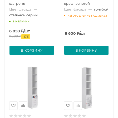
шагрень
крафт золотой
Цвет фасада
—
Цвет фасада
—
голубой
стальной серый
изготовление под заказ
в наличии
6 050
₽
/шт
8 600
₽
/шт
7 300
₽
-
17
%
В КОРЗИНУ
В КОРЗИНУ