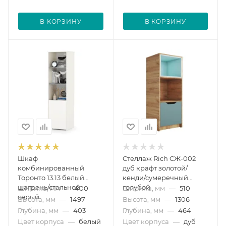
В КОРЗИНУ
В КОРЗИНУ
Шкаф
Стеллаж Rich СЖ-002
комбинированный
дуб крафт золотой/
Торонто 13.13 белый
кенди/сумеречный
шагрень/стальной
голубой
Ширина, мм
—
400
Ширина, мм
—
510
серый
Высота, мм
—
1497
Высота, мм
—
1306
Глубина, мм
—
403
Глубина, мм
—
464
Цвет корпуса
—
белый
Цвет корпуса
—
дуб