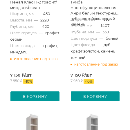
Пенал Клео П-2 графит/
Тумба
миндаль/океан
многофункциональная
Анри белый текстурный/
Ширина, мм
—
450
дуб золотой/железный
Ширина, мм
—
853
Высота, мм
—
2220
камень
Высота, мм
—
1407
Глубина, мм
—
420
Глубина, мм
—
330
Цвет корпуса
—
графит
Цвет корпуса
—
белый
серый
Цвет фасада
—
дуб
Цвет фасада
—
графит,
крафт золотой, камень
миндаль
темный
изготовление под заказ
изготовление под заказ
7 150
₽
/шт
7 150
₽
/шт
7 950
₽
7 950
₽
-
10
%
-
10
%
В КОРЗИНУ
В КОРЗИНУ