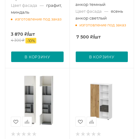
анкор темный
Цвет фасада
—
графит,
Цвет фасада
—
ясень
миндаль
анкор светлый
изготовление под заказ
изготовление под заказ
3 870
₽
/шт
7 500
₽
/шт
4 300
₽
-
10
%
В КОРЗИНУ
В КОРЗИНУ