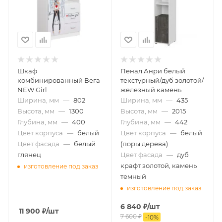
Шкаф
Пенал Анри белый
комбинированный Вега
текстурный/дуб золотой/
NEW Girl
железный камень
Ширина, мм
—
802
Ширина, мм
—
435
Высота, мм
—
1300
Высота, мм
—
2015
Глубина, мм
—
400
Глубина, мм
—
442
Цвет корпуса
—
белый
Цвет корпуса
—
белый
Цвет фасада
—
белый
(поры дерева)
глянец
Цвет фасада
—
дуб
крафт золотой, камень
изготовление под заказ
темный
изготовление под заказ
6 840
₽
/шт
11 900
₽
/шт
7 600
₽
-
10
%