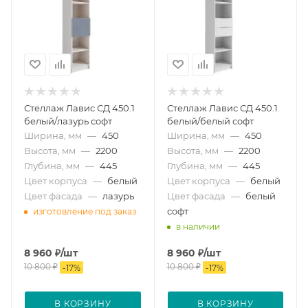
Стеллаж Лавис СД 450.1
Стеллаж Лавис СД 450.1
белый/лазурь софт
белый/белый софт
Ширина, мм
—
450
Ширина, мм
—
450
Высота, мм
—
2200
Высота, мм
—
2200
Глубина, мм
—
445
Глубина, мм
—
445
Цвет корпуса
—
белый
Цвет корпуса
—
белый
Цвет фасада
—
лазурь
Цвет фасада
—
белый
софт
изготовление под заказ
в наличии
8 960
₽
/шт
8 960
₽
/шт
10 800
₽
10 800
₽
-
17
%
-
17
%
В КОРЗИНУ
В КОРЗИНУ