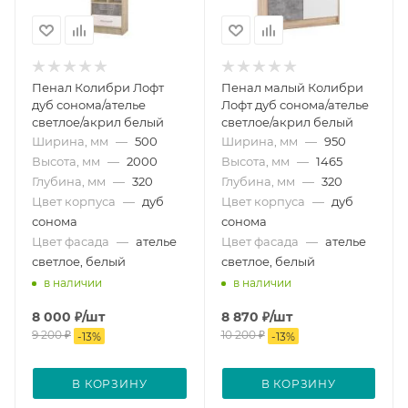
Пенал Колибри Лофт
Пенал малый Колибри
дуб сонома/ателье
Лофт дуб сонома/ателье
светлое/акрил белый
светлое/акрил белый
Ширина, мм
—
500
Ширина, мм
—
950
Высота, мм
—
2000
Высота, мм
—
1465
Глубина, мм
—
320
Глубина, мм
—
320
Цвет корпуса
—
дуб
Цвет корпуса
—
дуб
сонома
сонома
Цвет фасада
—
ателье
Цвет фасада
—
ателье
светлое, белый
светлое, белый
в наличии
в наличии
8 000
₽
/шт
8 870
₽
/шт
9 200
₽
10 200
₽
-
13
%
-
13
%
В КОРЗИНУ
В КОРЗИНУ