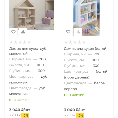
Домик для кукол дуб
Домик для кукол белый
молочный
Ширина, мм
—
700
Ширина, мм
—
700
Высота, мм
—
1100
Высота, мм
—
1100
Глубина, мм
—
300
Глубина, мм
—
300
Цвет корпуса
—
белый
Цвет корпуса
—
дуб
(поры дерева)
молочный
Цвет фасада
—
белое
Цвет фасада
—
дуб
дерево
молочный
в наличии
в наличии
3 040
₽
/шт
3 040
₽
/шт
3 200
₽
3 200
₽
-
5
%
-
5
%