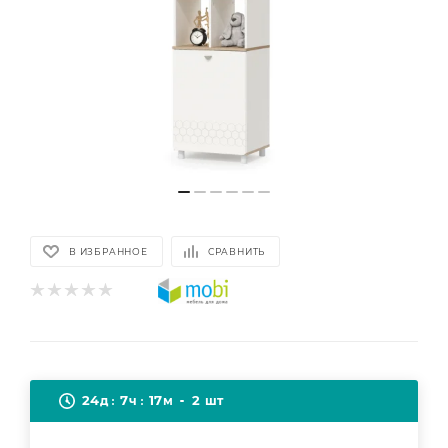
В ИЗБРАННОЕ
СРАВНИТЬ
24
7
17
2
д
ч
м
шт