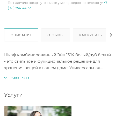
По наличию товара уточняйте у менеджеров по телефону:
+7
(921) 754-44-53
ОПИСАНИЕ
ОТЗЫВЫ
КАК КУПИТЬ
Шкаф комбинированный Эйп 13.14 белый/дуб белый
- это стильное и функциональное решение для
хранения вещей в вашем доме. Универсальная
сборка.
Размер шкафа составляет 53 х 41,5 х 183,8 см, что
позволяет разместить его даже в небольших
Услуги
помещениях.
Благодаря регулируемым опорам по высоте, вы