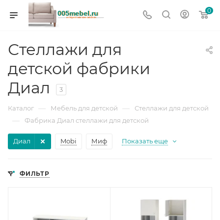
0
Стеллажи для
детской фабрики
Диал
3
—
—
Каталог
Мебель для детской
Стеллажи для детской
—
Фабрика Диал стеллажи для детской
Диал
Mobi
Миф
Показать еще
ФИЛЬТР