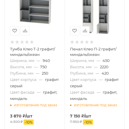
Тумба Клео Т-2 графит/
Пенал Клео П-2 графит/
миндаль/океан
миндаль/океан
Ширина, мм
—
940
Ширина, мм
—
450
Высота, мм
—
750
Высота, мм
—
2220
Глубина, мм
—
250
Глубина, мм
—
420
Цвет корпуса
—
графит
Цвет корпуса
—
графит
серый
серый
Цвет фасада
—
графит,
Цвет фасада
—
графит,
миндаль
миндаль
изготовление под заказ
изготовление под заказ
3 870
₽
/шт
7 150
₽
/шт
4 300
₽
7 950
₽
-
10
%
-
10
%