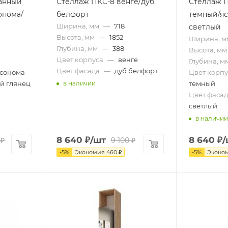
анный
Стеллаж ПКС-8 венге/дуб
Стеллаж 
онома/
белфорт
темный/я
Ширина, мм
—
718
светлый
Высота, мм
—
1852
Ширина, м
Глубина, мм
—
388
Высота, мм
Цвет корпуса
—
венге
Глубина, м
Цвет фасада
—
дуб белфорт
 сонома
Цвет корпу
й глянец
темный
в наличии
Цвет фасад
светлый
в наличии
8 640
₽
/шт
8 640
₽
/
₽
9 100
₽
-
5
%
Экономия
460
₽
-
5
%
Эконо