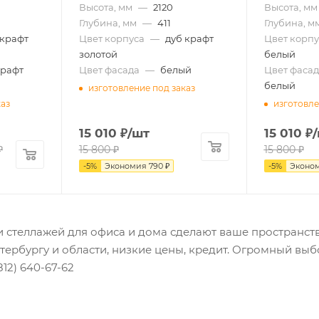
Высота, мм
—
2120
Высота, мм
Глубина, мм
—
411
Глубина, м
 крафт
Цвет корпуса
—
дуб крафт
Цвет корпу
золотой
белый
крафт
Цвет фасада
—
белый
Цвет фасад
белый
изготовление под заказ
каз
изготовле
15 010
₽
/шт
15 010
₽
₽
15 800
₽
15 800
₽
-
5
%
Экономия
790
₽
-
5
%
Эконо
 стеллажей для офиса и дома сделают ваше пространст
тербургу и области, низкие цены, кредит. Огромный вы
812) 640-67-62