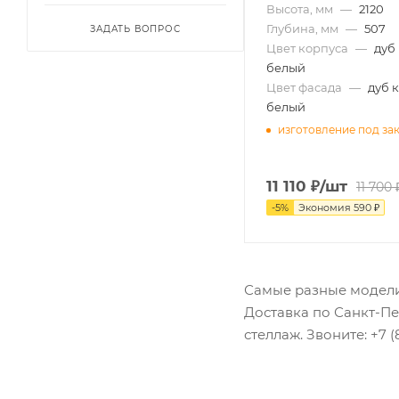
Высота, мм
—
2120
Глубина, мм
—
507
ЗАДАТЬ ВОПРОС
Цвет корпуса
—
дуб
белый
Цвет фасада
—
дуб 
белый
изготовление под за
11 110
₽
/шт
11 700
-
5
%
Экономия
590
₽
Самые разные модели
Доставка по Санкт-Пе
стеллаж. Звоните: +7 (