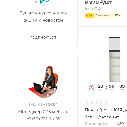
9 970
₽
/шт
10 500
₽
Будьте в курсе наших
-
5
%
Экономия
530
₽
акций и новостей
ПОДПИСАТЬСЯ
23
06
09
дн
час
мин
ВАШ МЕНЕДЖЕР
Пенал Гретта 1С1Я д
Менеджер 005 мебель
белый/антрацит
+7 (921) 754-44-53
Ширина, мм
—
450