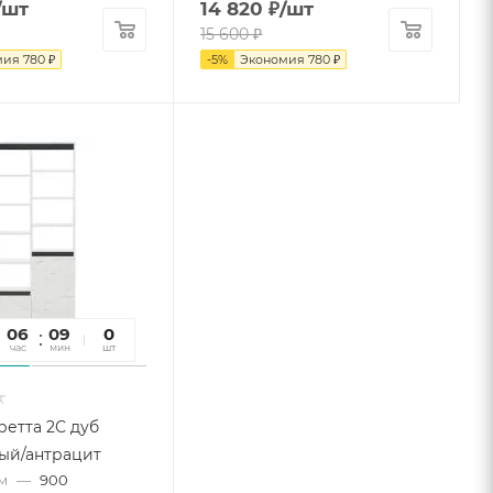
/шт
14 820
₽
/шт
15 600
₽
мия
780
₽
-
5
%
Экономия
780
₽
06
09
10
0
час
мин
сек
шт
ретта 2С дуб
ый/антрацит
м
—
900