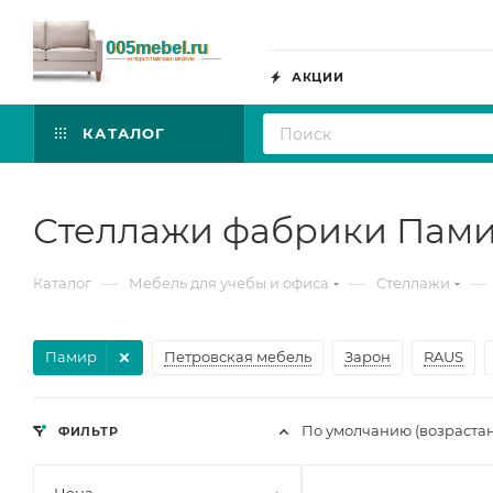
АКЦИИ
КАТАЛОГ
Стеллажи фабрики Пам
—
—
—
Каталог
Мебель для учебы и офиса
Стеллажи
Памир
Петровская мебель
Зарон
RAUS
По умолчанию (возраста
ФИЛЬТР