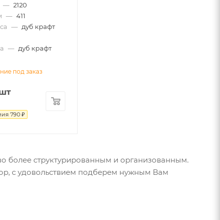
—
2120
м
—
411
са
—
дуб крафт
а
—
дуб крафт
ние под заказ
/шт
мия
790
₽
во более структурированным и организованным.
бор, с удовольствием подберем нужным Вам