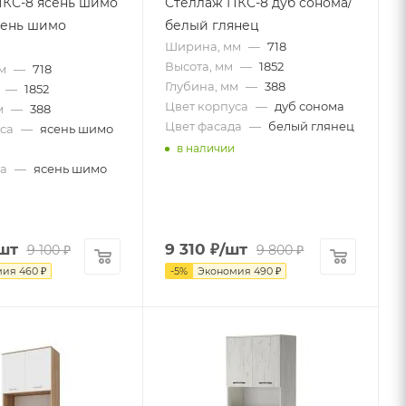
ПКС-8 ясень шимо
Стеллаж ПКС-8 дуб сонома/
сень шимо
белый глянец
Ширина, мм
—
718
Высота, мм
—
1852
м
—
718
Глубина, мм
—
388
—
1852
Цвет корпуса
—
дуб сонома
м
—
388
Цвет фасада
—
белый глянец
са
—
ясень шимо
в наличии
а
—
ясень шимо
шт
9 310
₽
/шт
9 100
₽
9 800
₽
мия
460
₽
-
5
%
Экономия
490
₽