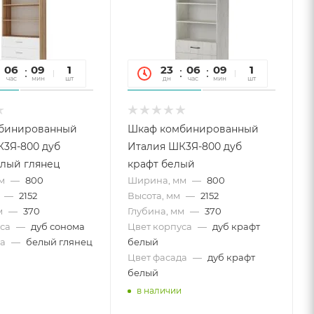
06
09
10
1
23
06
09
10
1
час
мин
сек
шт
дн
час
мин
сек
шт
бинированный
Шкаф комбинированный
3Я-800 дуб
Италия ШК3Я-800 дуб
лый глянец
крафт белый
м
—
800
Ширина, мм
—
800
—
2152
Высота, мм
—
2152
м
—
370
Глубина, мм
—
370
са
—
дуб сонома
Цвет корпуса
—
дуб крафт
а
—
белый глянец
белый
Цвет фасада
—
дуб крафт
белый
в наличии