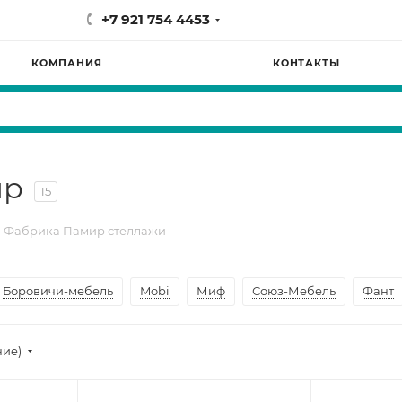
+7 921 754 4453
КОМПАНИЯ
КОНТАКТЫ
ир
15
Фабрика Памир стеллажи
Боровичи-мебель
Mobi
Миф
Союз-Мебель
Фант
ние)