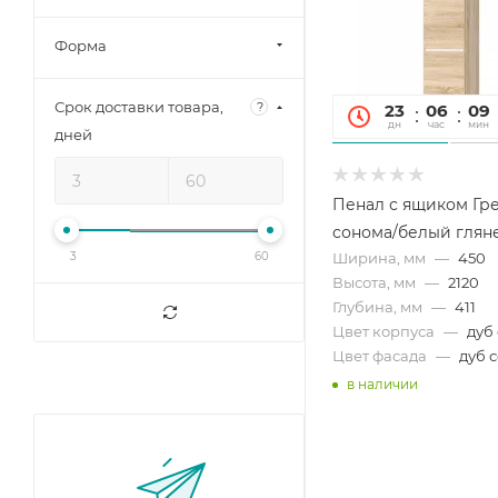
Форма
Срок доставки товара,
?
23
06
09
дн
час
мин
дней
Пенал с ящиком Гре
сонома/белый глян
3
60
Ширина, мм
—
450
Высота, мм
—
2120
Глубина, мм
—
411
Цвет корпуса
—
дуб
Цвет фасада
—
дуб 
в наличии