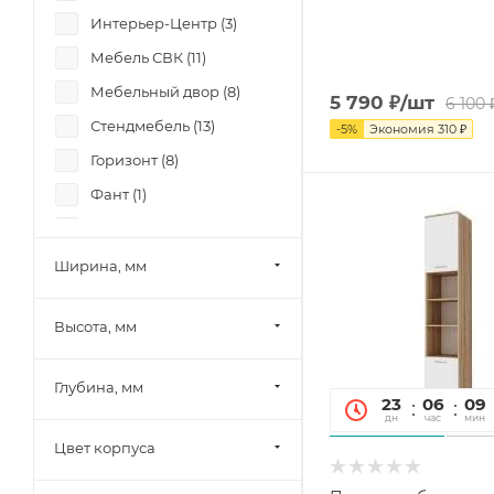
Интерьер-Центр (
3
)
Мебель СВК (
11
)
Мебельный двор (
8
)
5 790
₽
/шт
6 100
Стендмебель (
13
)
-
5
%
Экономия
310
₽
Горизонт (
8
)
Фант (
1
)
Боровичи-мебель (
8
)
Памир (
15
)
Ширина, мм
Олмеко (
4
)
Высота, мм
Миф (
19
)
Шведский стандарт
Глубина, мм
(Сведства VMG Industry)
23
06
09
(
9
)
дн
час
мин
SV-Мебель (
8
)
Цвет корпуса
Mobi (
13
)