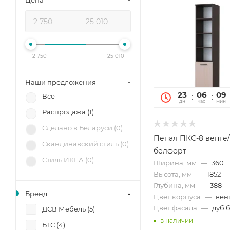
Цена
2 750
25 010
Наши предложения
23
06
09
Все
дн
час
мин
Распродажа (
1
)
Сделано в Беларуси (
0
)
Пенал ПКС-8 венге
Скандинавский стиль (
0
)
белфорт
Стиль ИКЕА (
0
)
Ширина, мм
—
360
Высота, мм
—
1852
Глубина, мм
—
388
Бренд
Цвет корпуса
—
вен
Цвет фасада
—
дуб 
ДСВ Мебель (
5
)
в наличии
БТС (
4
)