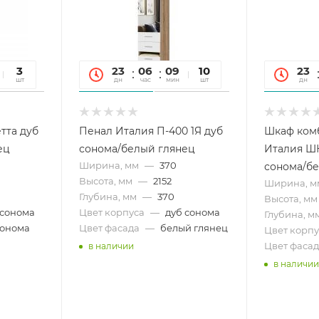
10
3
23
06
09
10
10
23
сек
шт
дн
час
мин
сек
шт
дн
тта дуб
Пенал Италия П-400 1Я дуб
Шкаф ком
ец
сонома/белый глянец
Италия ШК
Ширина, мм
—
370
сонома/бе
Высота, мм
—
2152
Ширина, м
Глубина, мм
—
370
Высота, мм
 сонома
Цвет корпуса
—
дуб сонома
Глубина, м
сонома
Цвет фасада
—
белый глянец
Цвет корпу
Цвет фасад
в наличии
в наличии