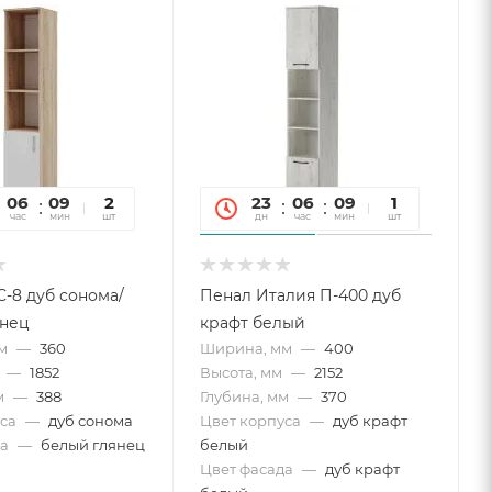
06
09
10
2
23
06
09
10
1
час
мин
сек
шт
дн
час
мин
сек
шт
-8 дуб сонома/
Пенал Италия П-400 дуб
янец
крафт белый
м
—
360
Ширина, мм
—
400
—
1852
Высота, мм
—
2152
м
—
388
Глубина, мм
—
370
са
—
дуб сонома
Цвет корпуса
—
дуб крафт
а
—
белый глянец
белый
Цвет фасада
—
дуб крафт