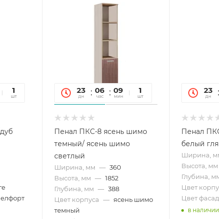
10
1
23
06
09
10
1
23
сек
шт
дн
час
мин
сек
шт
дн
/дуб
Пенал ПКС-8 ясень шимо
Пенал ПКС
темный/ ясень шимо
белый гл
Ширина, м
светлый
Высота, мм
Ширина, мм
—
360
Глубина, м
Высота, мм
—
1852
ге
Цвет корпу
Глубина, мм
—
388
белфорт
Цвет фасад
Цвет корпуса
—
ясень шимо
темный
в наличии