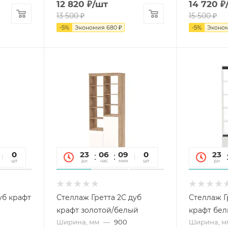
12 820
₽
/шт
14 720
₽
13 500
₽
15 500
₽
-
5
%
Экономия
680
₽
-
5
%
Эконо
10
0
23
06
09
10
0
23
сек
шт
дн
час
мин
сек
шт
дн
уб крафт
Стеллаж Гретта 2С дуб
Стеллаж Г
крафт золотой/белый
крафт бел
Ширина, мм
—
900
Ширина, м