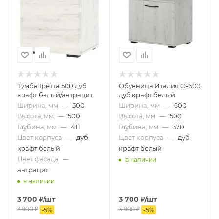
Тумба Гретта 500 дуб
Обувница Италия О-600
крафт белый/антрацит
дуб крафт белый
Ширина, мм
—
500
Ширина, мм
—
600
Высота, мм
—
500
Высота, мм
—
500
Глубина, мм
—
411
Глубина, мм
—
370
Цвет корпуса
—
дуб
Цвет корпуса
—
дуб
крафт белый
крафт белый
Цвет фасада
—
в наличии
антрацит
в наличии
3 700
₽
/шт
3 700
₽
/шт
3 900
₽
3 900
₽
-
5
%
-
5
%