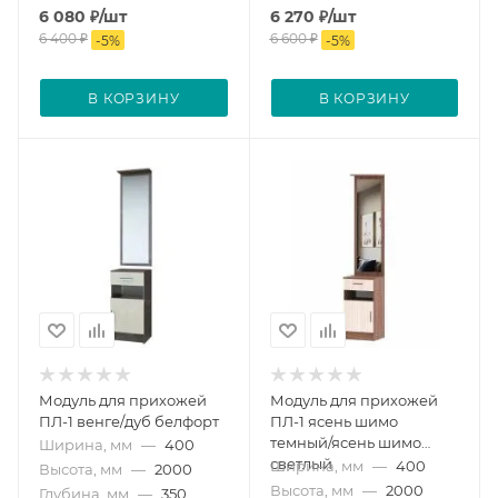
6 080
₽
/шт
6 270
₽
/шт
6 400
₽
6 600
₽
-
5
%
-
5
%
В КОРЗИНУ
В КОРЗИНУ
Модуль для прихожей
Модуль для прихожей
ПЛ-1 венге/дуб белфорт
ПЛ-1 ясень шимо
темный/ясень шимо
Ширина, мм
—
400
светлый
Ширина, мм
—
400
Высота, мм
—
2000
Высота, мм
—
2000
Глубина, мм
—
350