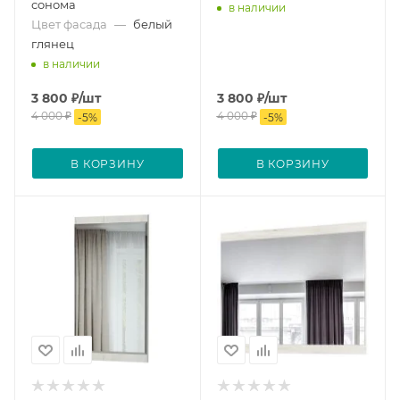
сонома
в наличии
Цвет фасада
—
белый
глянец
в наличии
3 800
₽
/шт
3 800
₽
/шт
4 000
₽
4 000
₽
-
5
%
-
5
%
В КОРЗИНУ
В КОРЗИНУ