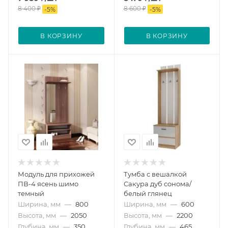
8 400
₽
8 600
₽
-
5
%
-
5
%
В КОРЗИНУ
В КОРЗИНУ
Модуль для прихожей
Тумба с вешалкой
ПВ-4 ясень шимо
Сакура дуб сонома/
темный
белый глянец
Ширина, мм
—
800
Ширина, мм
—
600
Высота, мм
—
2050
Высота, мм
—
2200
Глубина, мм
—
350
Глубина, мм
—
465