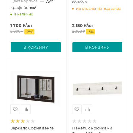
Цвет корпуса
—
дуб
сонома
крафт белый
изготовление под заказ
в наличии
1 700
₽
/шт
2 180
₽
/шт
2 000
₽
2 300
₽
-
15
%
-
5
%
В КОРЗИНУ
В КОРЗИНУ
Зеркало София венге
Панель с крючками