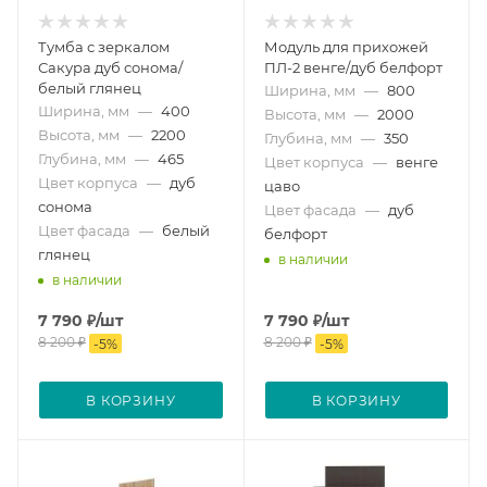
Тумба с зеркалом
Модуль для прихожей
Сакура дуб сонома/
ПЛ-2 венге/дуб белфорт
белый глянец
Ширина, мм
—
800
Ширина, мм
—
400
Высота, мм
—
2000
Высота, мм
—
2200
Глубина, мм
—
350
Глубина, мм
—
465
Цвет корпуса
—
венге
Цвет корпуса
—
дуб
цаво
сонома
Цвет фасада
—
дуб
Цвет фасада
—
белый
белфорт
глянец
в наличии
в наличии
7 790
₽
/шт
7 790
₽
/шт
8 200
₽
8 200
₽
-
5
%
-
5
%
В КОРЗИНУ
В КОРЗИНУ