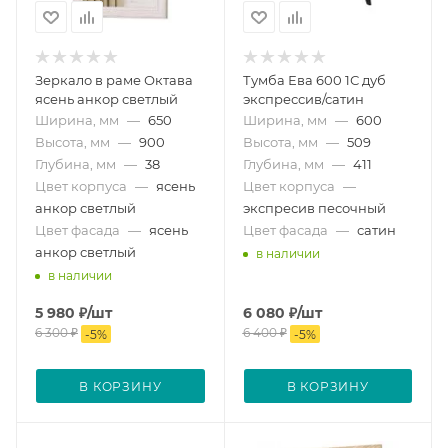
Зеркало в раме Октава
Тумба Ева 600 1С дуб
ясень анкор светлый
экспрессив/сатин
Ширина, мм
—
650
Ширина, мм
—
600
Высота, мм
—
900
Высота, мм
—
509
Глубина, мм
—
38
Глубина, мм
—
411
Цвет корпуса
—
ясень
Цвет корпуса
—
анкор светлый
экспресив песочный
Цвет фасада
—
ясень
Цвет фасада
—
сатин
анкор светлый
в наличии
в наличии
5 980
₽
/шт
6 080
₽
/шт
6 300
₽
6 400
₽
-
5
%
-
5
%
В КОРЗИНУ
В КОРЗИНУ