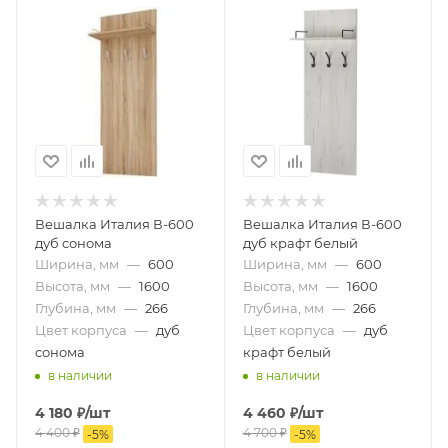
Вешалка Италия В-600
Вешалка Италия В-600
дуб сонома
дуб крафт белый
Ширина, мм
—
600
Ширина, мм
—
600
Высота, мм
—
1600
Высота, мм
—
1600
Глубина, мм
—
266
Глубина, мм
—
266
Цвет корпуса
—
дуб
Цвет корпуса
—
дуб
сонома
крафт белый
в наличии
в наличии
4 180
₽
/шт
4 460
₽
/шт
4 400
₽
4 700
₽
-
5
%
-
5
%