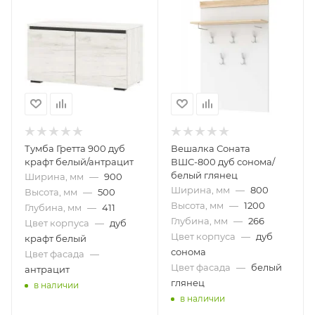
Тумба Гретта 900 дуб
Вешалка Соната
крафт белый/антрацит
ВШС-800 дуб сонома/
белый глянец
Ширина, мм
—
900
Ширина, мм
—
800
Высота, мм
—
500
Высота, мм
—
1200
Глубина, мм
—
411
Глубина, мм
—
266
Цвет корпуса
—
дуб
Цвет корпуса
—
дуб
крафт белый
сонома
Цвет фасада
—
Цвет фасада
—
белый
антрацит
глянец
в наличии
в наличии