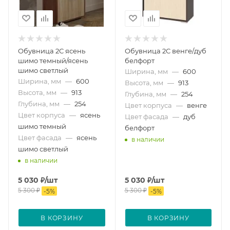
Обувница 2С ясень
Обувница 2С венге/дуб
шимо темный/ясень
белфорт
шимо светлый
Ширина, мм
—
600
Ширина, мм
—
600
Высота, мм
—
913
Высота, мм
—
913
Глубина, мм
—
254
Глубина, мм
—
254
Цвет корпуса
—
венге
Цвет корпуса
—
ясень
Цвет фасада
—
дуб
шимо темный
белфорт
Цвет фасада
—
ясень
в наличии
шимо светлый
в наличии
5 030
₽
/шт
5 030
₽
/шт
5 300
₽
5 300
₽
-
5
%
-
5
%
В КОРЗИНУ
В КОРЗИНУ