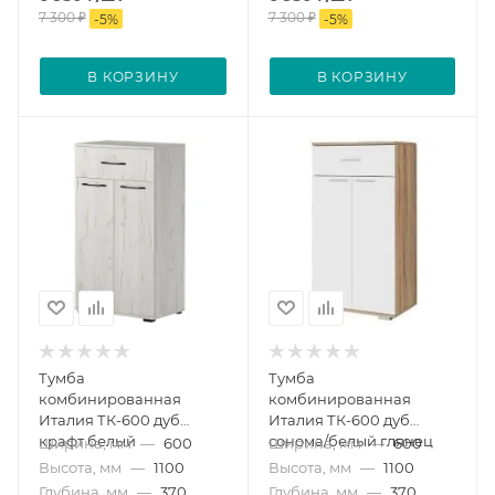
7 300
₽
7 300
₽
-
5
%
-
5
%
В КОРЗИНУ
В КОРЗИНУ
Тумба
Тумба
комбинированная
комбинированная
Италия ТК-600 дуб
Италия ТК-600 дуб
крафт белый
сонома/белый глянец
Ширина, мм
—
600
Ширина, мм
—
600
Высота, мм
—
1100
Высота, мм
—
1100
Глубина, мм
—
370
Глубина, мм
—
370