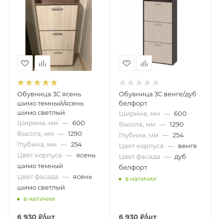
Обувница 3С ясень
Обувница 3С венге/дуб
шимо темный/ясень
белфорт
шимо светлый
Ширина, мм
—
600
Ширина, мм
—
600
Высота, мм
—
1290
Высота, мм
—
1290
Глубина, мм
—
254
Глубина, мм
—
254
Цвет корпуса
—
венге
Цвет корпуса
—
ясень
Цвет фасада
—
дуб
шимо темный
белфорт
Цвет фасада
—
ясень
в наличии
шимо светлый
в наличии
6 930
₽
/шт
6 930
₽
/шт