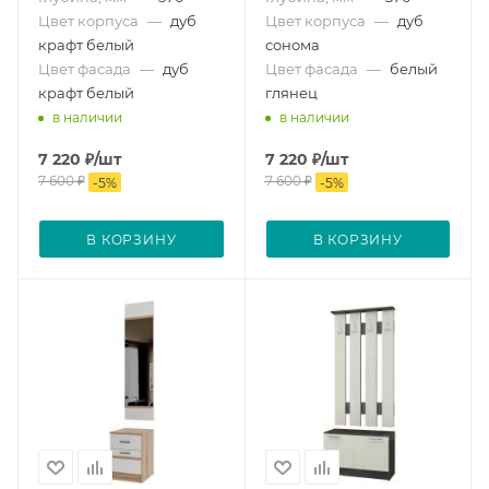
Цвет корпуса
—
дуб
Цвет корпуса
—
дуб
крафт белый
сонома
Цвет фасада
—
дуб
Цвет фасада
—
белый
крафт белый
глянец
в наличии
в наличии
7 220
₽
/шт
7 220
₽
/шт
7 600
₽
7 600
₽
-
5
%
-
5
%
В КОРЗИНУ
В КОРЗИНУ