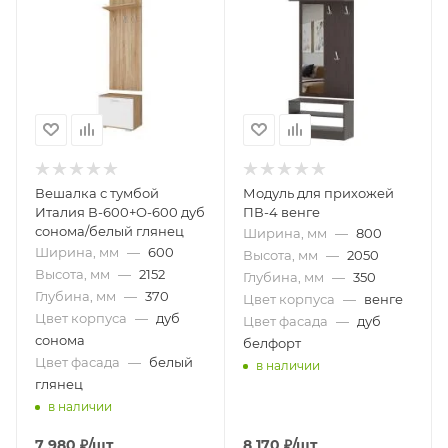
Вешалка с тумбой
Модуль для прихожей
Италия В-600+О-600 дуб
ПВ-4 венге
сонома/белый глянец
Ширина, мм
—
800
Ширина, мм
—
600
Высота, мм
—
2050
Высота, мм
—
2152
Глубина, мм
—
350
Глубина, мм
—
370
Цвет корпуса
—
венге
Цвет корпуса
—
дуб
Цвет фасада
—
дуб
сонома
белфорт
Цвет фасада
—
белый
в наличии
глянец
в наличии
7 980
₽
/шт
8 170
₽
/шт