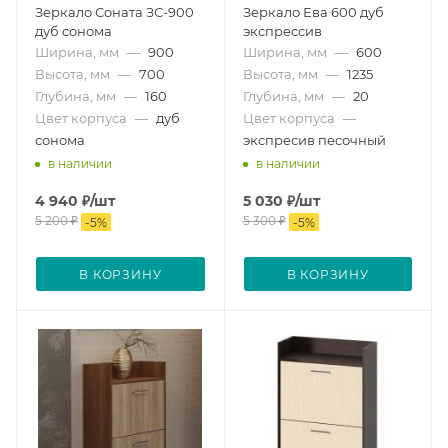
Зеркало Соната ЗС-900
Зеркало Ева 600 дуб
дуб сонома
экспрессив
Ширина, мм
—
900
Ширина, мм
—
600
Высота, мм
—
700
Высота, мм
—
1235
Глубина, мм
—
160
Глубина, мм
—
20
Цвет корпуса
—
дуб
Цвет корпуса
—
сонома
экспресив песочный
в наличии
в наличии
4 940
₽
/шт
5 030
₽
/шт
5 200
₽
5 300
₽
-
5
%
-
5
%
В КОРЗИНУ
В КОРЗИНУ