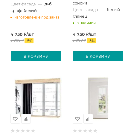
сонома
Цвет фасада
—
дуб
Цвет фасада
—
белый
крафт белый
глянец
изготовление под заказ
в наличии
4 750
₽
/шт
4 750
₽
/шт
5 000
₽
5 000
₽
-
5
%
-
5
%
В КОРЗИНУ
В КОРЗИНУ