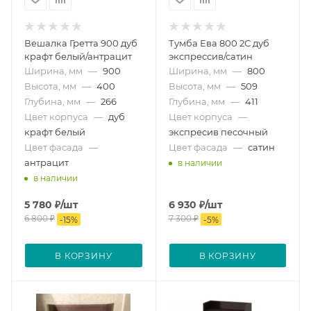
Вешалка Гретта 900 дуб
Тумба Ева 800 2С дуб
крафт белый/антрацит
экспрессив/сатин
Ширина, мм
—
900
Ширина, мм
—
800
Высота, мм
—
400
Высота, мм
—
509
Глубина, мм
—
266
Глубина, мм
—
411
Цвет корпуса
—
дуб
Цвет корпуса
—
крафт белый
экспресив песочный
Цвет фасада
—
Цвет фасада
—
сатин
антрацит
в наличии
в наличии
5 780
₽
/шт
6 930
₽
/шт
6 800
₽
7 300
₽
-
15
%
-
5
%
В КОРЗИНУ
В КОРЗИНУ