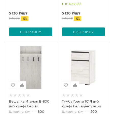
в наличии
5 130
₽
/шт
5 130
₽
/шт
5 400
₽
5 400
₽
-
5
%
-
5
%
В КОРЗИНУ
В КОРЗИНУ
Вешалка Италия В-800
Тумба Гретта 1С1Я дуб
дуб крафт белый
крафт белый/антрацит
Ширина, мм
—
800
Ширина, мм
—
500