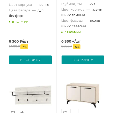
Глубина, мм
—
350
Цвет корпуса
—
венге
Цвет корпуса
—
ясень
Цвет фасада
—
дуб
шимо темный
белфорт
Цвет фасада
—
ясень
в наличии
шимо светлый
в наличии
6 360
₽
/шт
6 360
₽
/шт
6 700
₽
6 700
₽
-
5
%
-
5
%
В КОРЗИНУ
В КОРЗИНУ