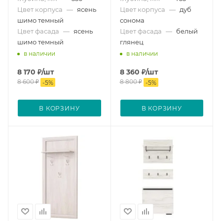
Цвет корпуса
—
ясень
Цвет корпуса
—
дуб
шимо темный
сонома
Цвет фасада
—
ясень
Цвет фасада
—
белый
шимо темный
глянец
в наличии
в наличии
8 170
₽
/шт
8 360
₽
/шт
8 600
₽
8 800
₽
-
5
%
-
5
%
В КОРЗИНУ
В КОРЗИНУ