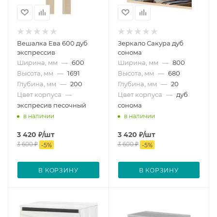
Вешалка Ева 600 дуб
Зеркало Сакура дуб
экспрессив
сонома
Ширина, мм
—
600
Ширина, мм
—
800
Высота, мм
—
1691
Высота, мм
—
680
Глубина, мм
—
200
Глубина, мм
—
20
Цвет корпуса
—
Цвет корпуса
—
дуб
экспресив песочный
сонома
в наличии
в наличии
3 420
₽
/шт
3 420
₽
/шт
3 600
₽
3 600
₽
-
5
%
-
5
%
В КОРЗИНУ
В КОРЗИНУ