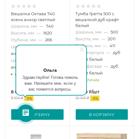
Вешалка Октава 740
Тумба Гретта 500 с
ясень анкор светлый
вешалкой дуб крафт
белый
Ширина, мм
—
740
Ширина, мм
—
500
Высота, мм
—
1620
Высота, мм
—
2011
Глубина, мм
—
266
Глубина, мм
—
411
Цвет корпуса
—
ясень
Цвет корпуса
—
дуб
анкор светлый
крафт белый
Цвет фасада
—
ясень
Цвет фасада
—
дуб
анкор светлый
Ольга
крафт белый
в наличии
Здравствуйте! Готова помочь
в наличии
вам. Напишите мне, если у
вас появятся вопросы.
8 640
₽
/шт
9 590
₽
/шт
9 100
₽
10 100
₽
-
5
%
-
5
%
В КОРЗИНУ
В КОРЗИНУ