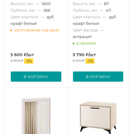
Высота, мм
—
1600
Высота, мм
—
811
Глубина, мм
—
266
Глубина, мм
—
411
Цвет корпуса
—
дуб
Цвет корпуса
—
дуб
крафт белый
крафт белый
Цвет фасада
—
изготовление под заказ
антрацит
в наличии
5 600
₽
/шт
5 790
₽
/шт
5 900
₽
6 100
₽
-
5
%
-
5
%
В КОРЗИНУ
В КОРЗИНУ