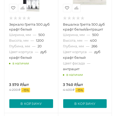
Зеркало Гретта 500 дуб
Вешалка Гретта 500 дуб
крафт белый
крафт белый/антрацит
Ширина, мм
—
500
Ширина, мм
—
500
Высота, мм
—
1200
Высота, мм
—
400
Глубина, мм
—
20
Глубина, мм
—
266
Цвет корпуса
—
дуб
Цвет корпуса
—
дуб
крафт белый
крафт белый
Цвет фасада
—
в наличии
антрацит
в наличии
3 570
₽
/шт
3 740
₽
/шт
4 200
₽
4 400
₽
-
15
%
-
15
%
В КОРЗИНУ
В КОРЗИНУ