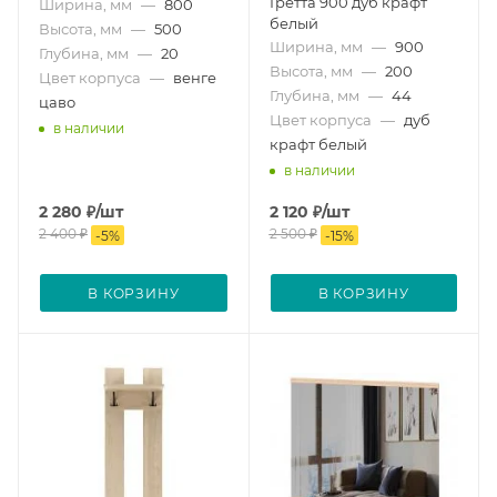
Гретта 900 дуб крафт
Ширина, мм
—
800
белый
Высота, мм
—
500
Ширина, мм
—
900
Глубина, мм
—
20
Высота, мм
—
200
Цвет корпуса
—
венге
Глубина, мм
—
44
цаво
Цвет корпуса
—
дуб
в наличии
крафт белый
в наличии
2 280
₽
/шт
2 120
₽
/шт
2 400
₽
2 500
₽
-
5
%
-
15
%
В КОРЗИНУ
В КОРЗИНУ