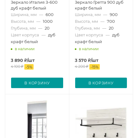
Зеркало Италия З-600
Зеркало Гретта 900 дуб
дуб крафт белый
крафт белый
Ширина, мм
—
600
Ширина, мм
—
900
Высота, мм
—
1000
Высота, мм
—
700
Глубина, мм
—
20
Глубина, мм
—
20
Цвет корпуса
—
дуб
Цвет корпуса
—
дуб
крафт белый
крафт белый
в наличии
в наличии
3 890
₽
/шт
3 570
₽
/шт
4 100
₽
4 200
₽
-
5
%
-
15
%
В КОРЗИНУ
В КОРЗИНУ