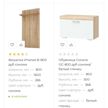
Вешалка Италия В-800
Обувница Соната
дуб сонома
ОС-800 дуб сонома/
белый глянец
Ширина, мм
—
800
Ширина, мм
—
800
Высота, мм
—
1600
Высота, мм
—
500
Глубина, мм
—
266
Глубина, мм
—
368
Цвет корпуса
—
дуб
Цвет корпуса
—
дуб
сонома
сонома
в наличии
Цвет фасада
—
белый
глянец