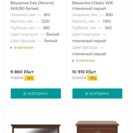
Вешалка Ева (Хельга)
Вешалка Classic WIE
WIE/80 белый
глиняный серый
Ширина, мм
—
810
Ширина, мм
—
830
Высота, мм
—
1220
Высота, мм
—
1160
Глубина, мм
—
260
Глубина, мм
—
260
Цвет корпуса
—
белый
Цвет корпуса
—
Цвет фасада
—
белый
глиняный серый
Цвет фасада
—
в наличии
глиняный серый
в наличии
9 860
₽
/шт
10 910
₽
/шт
11 600
₽
12 840
₽
-
15
%
-
15
%
В КОРЗИНУ
В КОРЗИНУ