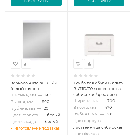
В КОРЗИНУ
В КОРЗИНУ
Зеркало Ацтека LUS/60
Тумба для обуви Мальта
белый глянец
BUT1D/70 лиственница
сибирская/орех лион
Ширина, мм
—
600
Ширина, мм
—
700
Высота, мм
—
890
Высота, мм
—
470
Глубина, мм
—
20
Глубина, мм
—
380
Цвет корпуса
—
белый
Цвет корпуса
—
Цвет фасада
—
белый
лиственница сибирская
изготовление под заказ
Цвет фасада
—