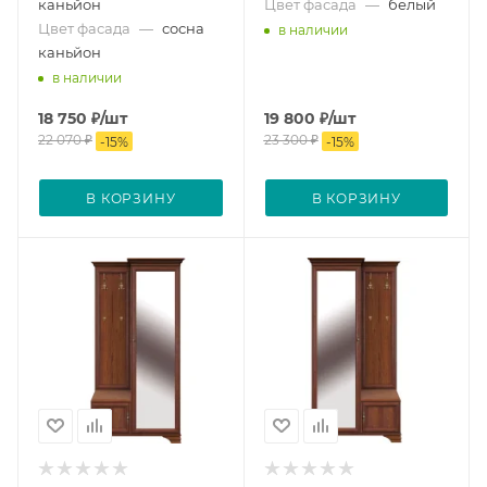
каньйон
Цвет фасада
—
белый
Цвет фасада
—
сосна
в наличии
каньйон
в наличии
18 750
₽
/шт
19 800
₽
/шт
22 070
₽
23 300
₽
-
15
%
-
15
%
В КОРЗИНУ
В КОРЗИНУ