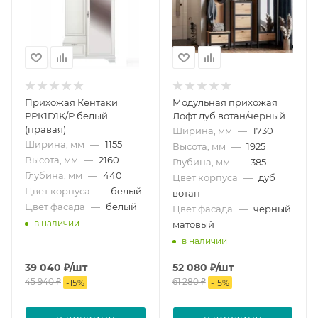
Прихожая Кентаки
Модульная прихожая
РРК1D1K/Р белый
Лофт дуб вотан/черный
(правая)
Ширина, мм
—
1730
Ширина, мм
—
1155
Высота, мм
—
1925
Высота, мм
—
2160
Глубина, мм
—
385
Глубина, мм
—
440
Цвет корпуса
—
дуб
Цвет корпуса
—
белый
вотан
Цвет фасада
—
белый
Цвет фасада
—
черный
в наличии
матовый
в наличии
39 040
₽
/шт
52 080
₽
/шт
45 940
₽
61 280
₽
-
15
%
-
15
%