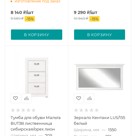
изготовление под заказ
8 140
₽
/шт
9 290
₽
/шт
9 580
₽
10 940
₽
-
15
%
-
15
%
В КОРЗИНУ
В КОРЗИНУ
Тумба для обуви Мальта
Зеркало Кентаки LUS/155
BUT3B лиственница
белый
сибирская/орех лион
Ширина, мм
—
1550
Ширина, мм
—
705