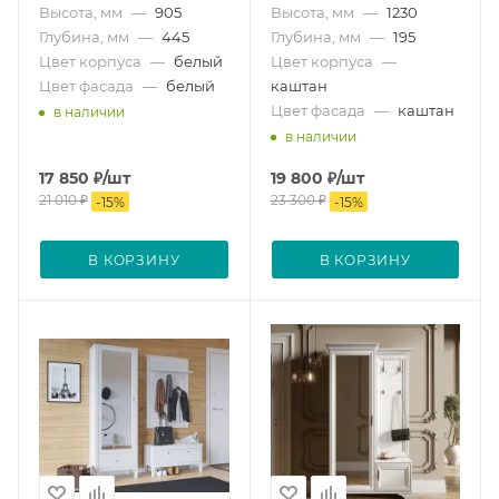
Высота, мм
—
905
Высота, мм
—
1230
Глубина, мм
—
445
Глубина, мм
—
195
Цвет корпуса
—
белый
Цвет корпуса
—
Цвет фасада
—
белый
каштан
Цвет фасада
—
каштан
в наличии
в наличии
17 850
₽
/шт
19 800
₽
/шт
21 010
₽
23 300
₽
-
15
%
-
15
%
В КОРЗИНУ
В КОРЗИНУ