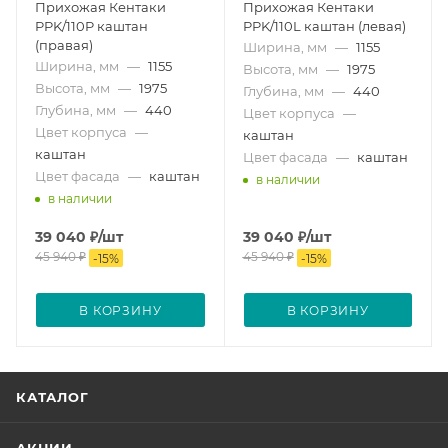
Прихожая Кентаки
Прихожая Кентаки
PPK/110P каштан
PPK/110L каштан (левая)
(правая)
Ширина, мм
—
1155
Ширина, мм
—
1155
Высота, мм
—
1975
Высота, мм
—
1975
Глубина, мм
—
440
Глубина, мм
—
440
Цвет корпуса
—
Цвет корпуса
—
каштан
каштан
Цвет фасада
—
каштан
Цвет фасада
—
каштан
в наличии
в наличии
39 040
₽
/шт
39 040
₽
/шт
45 940
₽
45 940
₽
-
15
%
-
15
%
В КОРЗИНУ
В КОРЗИНУ
КАТАЛОГ