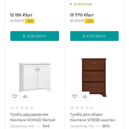
в наличии
12 150
₽
/шт
13 770
₽
/шт
14 300
₽
16 200
₽
-
15
%
-
15
%
В КОРЗИНУ
В КОРЗИНУ
Тумба двухдверная
Тумба для обуви
Кентаки KOM2D белый
Кентаки SFB3B каштан
Ширина, мм
—
945
Ширина, мм
—
800