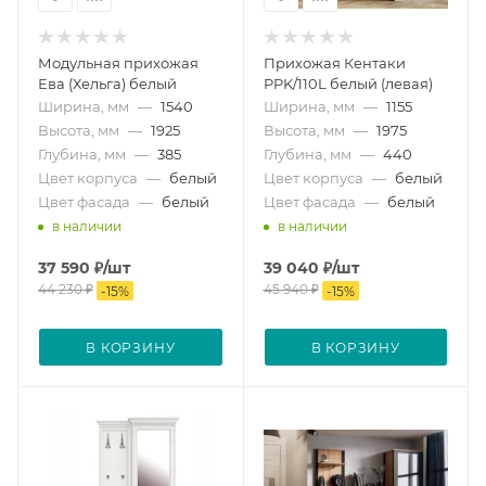
Модульная прихожая
Прихожая Кентаки
Ева (Хельга) белый
PPK/110L белый (левая)
Ширина, мм
—
1540
Ширина, мм
—
1155
Высота, мм
—
1925
Высота, мм
—
1975
Глубина, мм
—
385
Глубина, мм
—
440
Цвет корпуса
—
белый
Цвет корпуса
—
белый
Цвет фасада
—
белый
Цвет фасада
—
белый
в наличии
в наличии
37 590
₽
/шт
39 040
₽
/шт
44 230
₽
45 940
₽
-
15
%
-
15
%
В КОРЗИНУ
В КОРЗИНУ