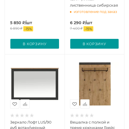
лиственница сибирская
изготовление под заказ
5 850
₽
/шт
6 290
₽
/шт
6 890
₽
7 400
₽
-
15
%
-
15
%
В КОРЗИНУ
В КОРЗИНУ
Зеркало Лофт LUS/90
Вешалка с полкой и
дуб вотан/черный
тремя крючками Грейс