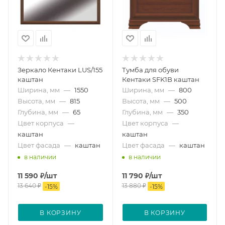
Зеркало Кентаки LUS/155
Тумба для обуви
каштан
Кентаки SFK1B каштан
Ширина, мм
—
1550
Ширина, мм
—
800
Высота, мм
—
815
Высота, мм
—
500
Глубина, мм
—
65
Глубина, мм
—
350
Цвет корпуса
—
Цвет корпуса
—
каштан
каштан
Цвет фасада
—
каштан
Цвет фасада
—
каштан
в наличии
в наличии
11 590
₽
/шт
11 790
₽
/шт
13 640
₽
13 880
₽
-
15
%
-
15
%
В КОРЗИНУ
В КОРЗИНУ