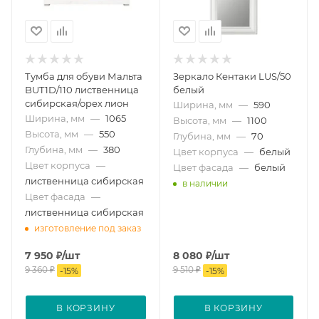
Тумба для обуви Мальта
Зеркало Кентаки LUS/50
BUT1D/110 лиственница
белый
сибирская/орех лион
Ширина, мм
—
590
Ширина, мм
—
1065
Высота, мм
—
1100
Высота, мм
—
550
Глубина, мм
—
70
Глубина, мм
—
380
Цвет корпуса
—
белый
Цвет корпуса
—
Цвет фасада
—
белый
лиственница сибирская
в наличии
Цвет фасада
—
лиственница сибирская
изготовление под заказ
7 950
₽
/шт
8 080
₽
/шт
9 360
₽
9 510
₽
-
15
%
-
15
%
В КОРЗИНУ
В КОРЗИНУ