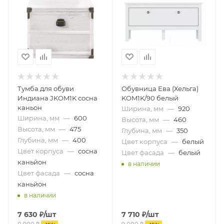
Тумба для обуви
Обувница Ева (Хельга)
Индиана JKOM1K сосна
KOM1K/90 белый
каньон
Ширина, мм
—
920
Ширина, мм
—
600
Высота, мм
—
460
Высота, мм
—
475
Глубина, мм
—
350
Глубина, мм
—
400
Цвет корпуса
—
белый
Цвет корпуса
—
сосна
Цвет фасада
—
белый
каньйон
в наличии
Цвет фасада
—
сосна
каньйон
в наличии
7 630
₽
/шт
7 710
₽
/шт