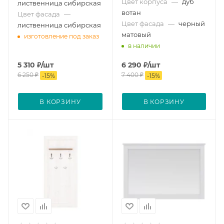
Цвет корпуса
—
дуб
лиственница сибирская
вотан
Цвет фасада
—
Цвет фасада
—
черный
лиственница сибирская
матовый
изготовление под заказ
в наличии
5 310
₽
/шт
6 290
₽
/шт
6 250
₽
7 400
₽
-
15
%
-
15
%
В КОРЗИНУ
В КОРЗИНУ