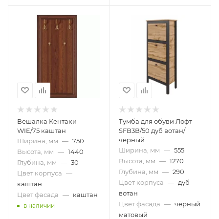
Вешалка Кентаки
Тумба для обуви Лофт
WIE/75 каштан
SFB3B/50 дуб вотан/
черный
Ширина, мм
—
750
Ширина, мм
—
555
Высота, мм
—
1440
Высота, мм
—
1270
Глубина, мм
—
30
Глубина, мм
—
290
Цвет корпуса
—
Цвет корпуса
—
дуб
каштан
вотан
Цвет фасада
—
каштан
Цвет фасада
—
черный
в наличии
матовый