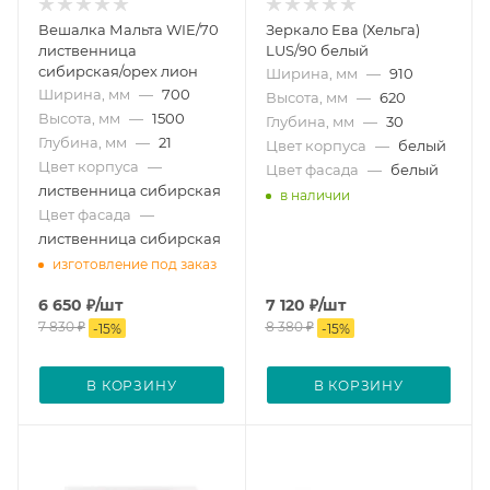
Вешалка Мальта WIE/70
Зеркало Ева (Хельга)
лиственница
LUS/90 белый
сибирская/орех лион
Ширина, мм
—
910
Ширина, мм
—
700
Высота, мм
—
620
Высота, мм
—
1500
Глубина, мм
—
30
Глубина, мм
—
21
Цвет корпуса
—
белый
Цвет корпуса
—
Цвет фасада
—
белый
лиственница сибирская
в наличии
Цвет фасада
—
лиственница сибирская
изготовление под заказ
6 650
₽
/шт
7 120
₽
/шт
7 830
₽
8 380
₽
-
15
%
-
15
%
В КОРЗИНУ
В КОРЗИНУ