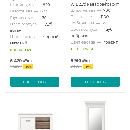
WIE дуб наварра/графит
Ширина, мм
—
920
Ширина, мм
—
790
Высота, мм
—
620
Высота, мм
—
1100
Глубина, мм
—
30
Глубина, мм
—
270
Цвет корпуса
—
дуб
Цвет корпуса
—
дуб
вотан
небраска
Цвет фасада
—
черный
Цвет фасада
—
графит
матовый
в наличии
в наличии
6 470
₽
/шт
6 910
₽
/шт
7 620
₽
8 140
₽
-
15
%
-
15
%
В КОРЗИНУ
В КОРЗИНУ