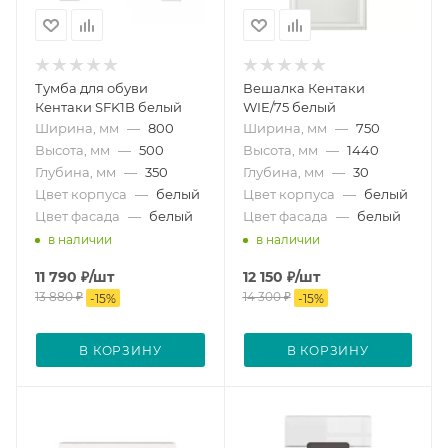
Тумба для обуви
Вешалка Кентаки
Кентаки SFK1B белый
WIE/75 белый
Ширина, мм
—
800
Ширина, мм
—
750
Высота, мм
—
500
Высота, мм
—
1440
Глубина, мм
—
350
Глубина, мм
—
30
Цвет корпуса
—
белый
Цвет корпуса
—
белый
Цвет фасада
—
белый
Цвет фасада
—
белый
в наличии
в наличии
11 790
₽
/шт
12 150
₽
/шт
13 880
₽
14 300
₽
-
15
%
-
15
%
В КОРЗИНУ
В КОРЗИНУ