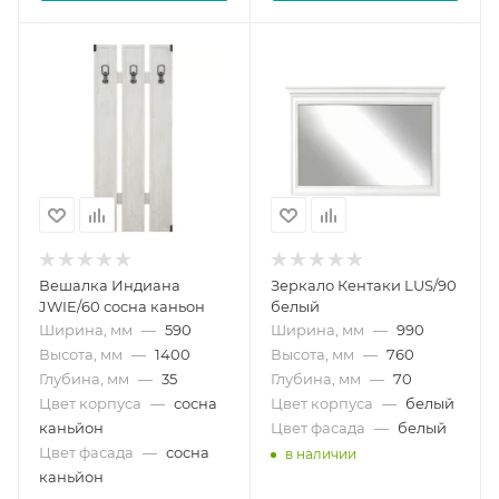
Вешалка Индиана
Зеркало Кентаки LUS/90
JWIE/60 сосна каньон
белый
Ширина, мм
—
590
Ширина, мм
—
990
Высота, мм
—
1400
Высота, мм
—
760
Глубина, мм
—
35
Глубина, мм
—
70
Цвет корпуса
—
сосна
Цвет корпуса
—
белый
каньйон
Цвет фасада
—
белый
Цвет фасада
—
сосна
в наличии
каньйон