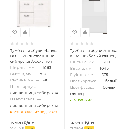
Тумба для обуви Мальта
Тумба для обуви Ацтека
BUT1D2B лиственница
KOM1D1S белый глянец
сибирская/орех лион
Ширина, мм
—
600
Ширина, мм
—
1065
Высота, мм
—
1045
Высота, мм
—
910
Глубина, мм
—
375
Глубина, мм
—
380
Цвет корпуса
—
белый
Цвет корпуса
—
Цвет фасада
—
белый
лиственница сибирская
глянец
Цвет фасада
—
в наличии
лиственница сибирская
изготовление под заказ
13 970
₽
/шт
14 770
₽
/шт
16 440
₽
17 380
₽