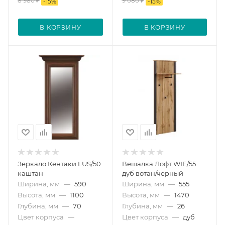
8 980
₽
9 080
₽
-
15
%
-
15
%
В КОРЗИНУ
В КОРЗИНУ
Зеркало Кентаки LUS/50
Вешалка Лофт WIE/55
каштан
дуб вотан/черный
Ширина, мм
—
590
Ширина, мм
—
555
Высота, мм
—
1100
Высота, мм
—
1470
Глубина, мм
—
70
Глубина, мм
—
26
Цвет корпуса
—
Цвет корпуса
—
дуб