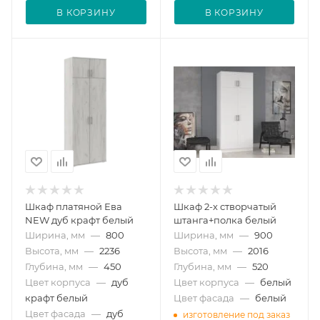
В КОРЗИНУ
В КОРЗИНУ
Шкаф платяной Ева
Шкаф 2-х створчатый
NEW дуб крафт белый
штанга+полка белый
Ширина, мм
—
800
Ширина, мм
—
900
Высота, мм
—
2236
Высота, мм
—
2016
Глубина, мм
—
450
Глубина, мм
—
520
Цвет корпуса
—
дуб
Цвет корпуса
—
белый
крафт белый
Цвет фасада
—
белый
Цвет фасада
—
дуб
изготовление под заказ