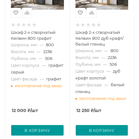
Шкаф 2-х створчатый
Шкаф 2-х створчатый
Келвин 800 графит
Келвин 800 дуб крафт/
белый глянец
Ширина, мм
—
800
Ширина, мм
—
800
Высота, мм
—
2236
Высота, мм
—
2236
Глубина, мм
—
506
Глубина, мм
—
506
Цвет корпуса
—
графит
Цвет корпуса
—
дуб
серый
крафт золотой
Цвет фасада
—
графит
Цвет фасада
—
белый
изготовление под заказ
глянец
изготовление под заказ
12 000
₽
/шт
12 250
₽
/шт
В КОРЗИНУ
В КОРЗИНУ