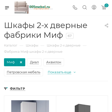
0
Шкафы 2-х дверные
фабрики Миф
67
—
—
—
Каталог
Шкафы
Шкафы 2-х дверные
Фабрика Миф шкафы 2-х дверные
Миф
Диал
Аквилон
Петровская мебель
Показать еще
ФИЛЬТР