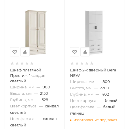
Шкаф платяной
Шкаф 2-х дверный Вега
Престиж-1 сандал
NEW
светлый
Ширина, мм
—
800
Ширина, мм
—
900
Высота, мм
—
2200
Высота, мм
—
2150
Глубина, мм
—
402
Глубина, мм
—
528
Цвет корпуса
—
белый
Цвет корпуса
—
сандал
Цвет фасада
—
белый
светлый
глянец
Цвет фасада
—
сандал
изготовление под заказ
светлый