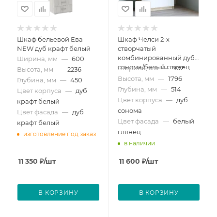
Шкаф бельевой Ева
Шкаф Челси 2-х
NEW дуб крафт белый
створчатый
комбинированный дуб
Ширина, мм
—
600
сонома/белый глянец
Ширина, мм
—
902
Высота, мм
—
2236
Высота, мм
—
1796
Глубина, мм
—
450
Глубина, мм
—
514
Цвет корпуса
—
дуб
Цвет корпуса
—
дуб
крафт белый
сонома
Цвет фасада
—
дуб
Цвет фасада
—
белый
крафт белый
глянец
изготовление под заказ
в наличии
11 350
₽
/шт
11 600
₽
/шт
В КОРЗИНУ
В КОРЗИНУ