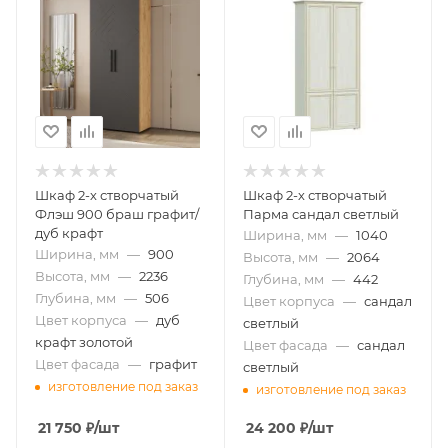
Шкаф 2-х створчатый
Шкаф 2-х створчатый
Флэш 900 браш графит/
Парма сандал светлый
дуб крафт
Ширина, мм
—
1040
Ширина, мм
—
900
Высота, мм
—
2064
Высота, мм
—
2236
Глубина, мм
—
442
Глубина, мм
—
506
Цвет корпуса
—
сандал
Цвет корпуса
—
дуб
светлый
крафт золотой
Цвет фасада
—
сандал
Цвет фасада
—
графит
светлый
изготовление под заказ
изготовление под заказ
21 750
₽
/шт
24 200
₽
/шт