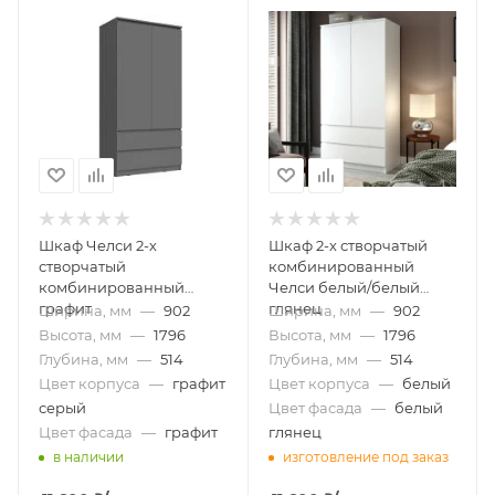
Шкаф Челси 2-х
Шкаф 2-х створчатый
створчатый
комбинированный
комбинированный
Челси белый/белый
графит
глянец
Ширина, мм
—
902
Ширина, мм
—
902
Высота, мм
—
1796
Высота, мм
—
1796
Глубина, мм
—
514
Глубина, мм
—
514
Цвет корпуса
—
графит
Цвет корпуса
—
белый
серый
Цвет фасада
—
белый
Цвет фасада
—
графит
глянец
в наличии
изготовление под заказ