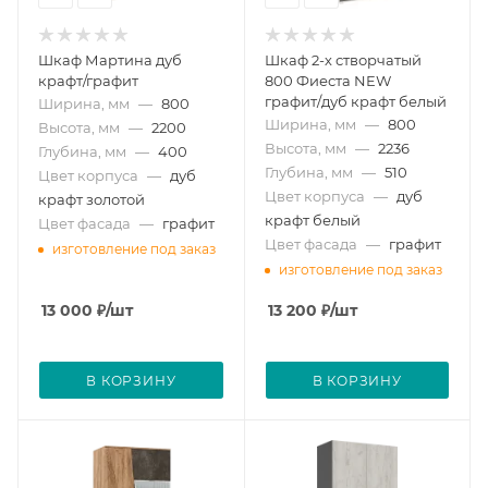
Шкаф Мартина дуб
Шкаф 2-х створчатый
крафт/графит
800 Фиеста NEW
графит/дуб крафт белый
Ширина, мм
—
800
Ширина, мм
—
800
Высота, мм
—
2200
Высота, мм
—
2236
Глубина, мм
—
400
Глубина, мм
—
510
Цвет корпуса
—
дуб
Цвет корпуса
—
дуб
крафт золотой
крафт белый
Цвет фасада
—
графит
Цвет фасада
—
графит
изготовление под заказ
изготовление под заказ
13 000
₽
/шт
13 200
₽
/шт
В КОРЗИНУ
В КОРЗИНУ