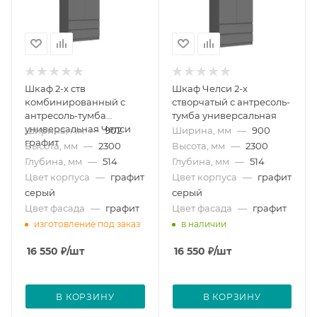
Шкаф 2-х ств
Шкаф Челси 2-х
комбинированный с
створчатый с антресоль-
антресоль-тумба
тумба универсальная
универсальная Челси
Ширина, мм
—
902
Ширина, мм
—
900
графит
Высота, мм
—
2300
Высота, мм
—
2300
Глубина, мм
—
514
Глубина, мм
—
514
Цвет корпуса
—
графит
Цвет корпуса
—
графит
серый
серый
Цвет фасада
—
графит
Цвет фасада
—
графит
изготовление под заказ
в наличии
16 550
₽
/шт
16 550
₽
/шт
В КОРЗИНУ
В КОРЗИНУ