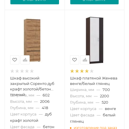
Шкаф высокий
Шкаф платяной Женева
закрытый Соренто дуб
венге/белый глянец
крафт золотой/бетон
Ширина, мм
—
700
темный
Ширина, мм
—
602
Высота, мм
—
2200
Высота, мм
—
2006
Глубина, мм
—
520
Глубина, мм
—
418
Цвет корпуса
—
венге
Цвет корпуса
—
дуб
Цвет фасада
—
белый
крафт золотой
глянец
Цвет фасада
—
бетон
изготовление под заказ