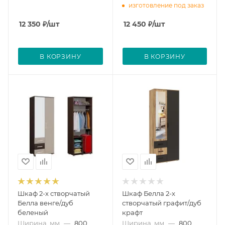
изготовление под заказ
12 350
₽
/шт
12 450
₽
/шт
В КОРЗИНУ
В КОРЗИНУ
Шкаф 2-х створчатый
Шкаф Белла 2-х
Белла венге/дуб
створчатый графит/дуб
беленый
крафт
Ширина, мм
—
800
Ширина, мм
—
800