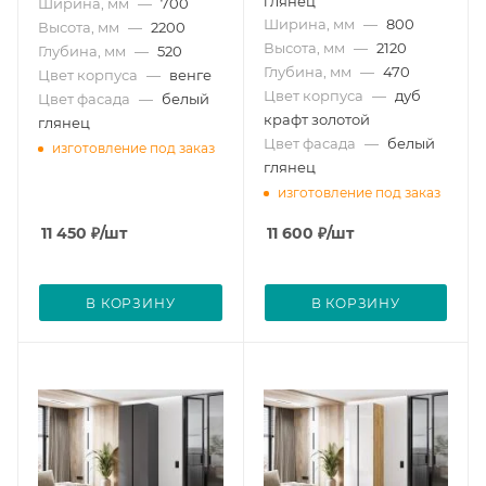
глянец
Ширина, мм
—
700
Ширина, мм
—
800
Высота, мм
—
2200
Высота, мм
—
2120
Глубина, мм
—
520
Глубина, мм
—
470
Цвет корпуса
—
венге
Цвет корпуса
—
дуб
Цвет фасада
—
белый
крафт золотой
глянец
Цвет фасада
—
белый
изготовление под заказ
глянец
изготовление под заказ
11 450
₽
/шт
11 600
₽
/шт
В КОРЗИНУ
В КОРЗИНУ