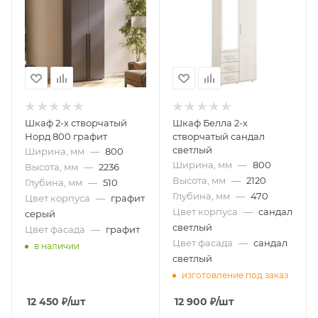
Шкаф 2-х створчатый
Шкаф Белла 2-х
Норд 800 графит
створчатый сандал
светлый
Ширина, мм
—
800
Ширина, мм
—
800
Высота, мм
—
2236
Высота, мм
—
2120
Глубина, мм
—
510
Глубина, мм
—
470
Цвет корпуса
—
графит
Цвет корпуса
—
сандал
серый
светлый
Цвет фасада
—
графит
Цвет фасада
—
сандал
в наличии
светлый
изготовление под заказ
12 450
₽
/шт
12 900
₽
/шт