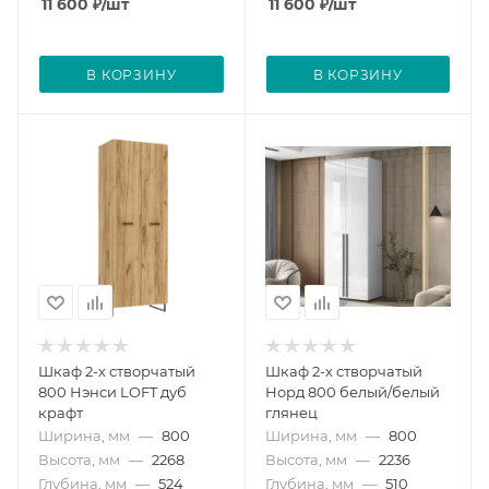
11 600
₽
/шт
11 600
₽
/шт
В КОРЗИНУ
В КОРЗИНУ
Шкаф 2-х створчатый
Шкаф 2-х створчатый
800 Нэнси LOFT дуб
Норд 800 белый/белый
крафт
глянец
Ширина, мм
—
800
Ширина, мм
—
800
Высота, мм
—
2268
Высота, мм
—
2236
Глубина, мм
—
524
Глубина, мм
—
510