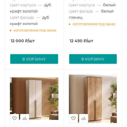
Цвет корпуса
—
дуб
Цвет корпуса
—
белый
крафт золотой
Цвет фасада
—
белый
Цвет фасада
—
дуб
глянец
крафт золотой
изготовление под заказ
изготовление под заказ
12 000
₽
/шт
12 450
₽
/шт
В КОРЗИНУ
В КОРЗИНУ