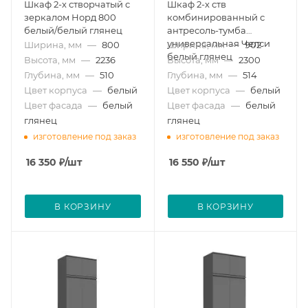
Шкаф 2-х створчатый с
Шкаф 2-х ств
зеркалом Норд 800
комбинированный с
белый/белый глянец
антресоль-тумба
универсальная Челси
Ширина, мм
—
800
Ширина, мм
—
902
белый глянец
Высота, мм
—
2236
Высота, мм
—
2300
Глубина, мм
—
510
Глубина, мм
—
514
Цвет корпуса
—
белый
Цвет корпуса
—
белый
Цвет фасада
—
белый
Цвет фасада
—
белый
глянец
глянец
изготовление под заказ
изготовление под заказ
16 350
₽
/шт
16 550
₽
/шт
В КОРЗИНУ
В КОРЗИНУ