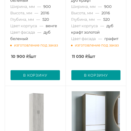
беленый
дуб крафт
Ширина, мм
—
900
Ширина, мм
—
900
Высота, мм
—
2016
Высота, мм
—
2016
Глубина, мм
—
520
Глубина, мм
—
520
Цвет корпуса
—
венге
Цвет корпуса
—
дуб
Цвет фасада
—
дуб
крафт золотой
беленый
Цвет фасада
—
графит
изготовление под заказ
изготовление под заказ
10 900
₽
/шт
11 050
₽
/шт
В КОРЗИНУ
В КОРЗИНУ