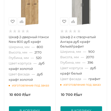
Шкаф 2-дверный Нэнси
Шкаф 2-х створчатый
New 800 дуб крафт
Ангара дуб крафт
белый/графит
Ширина, мм
—
800
Ширина, мм
—
900
Высота, мм
—
2170
Высота, мм
—
2070
Глубина, мм
—
520
Глубина, мм
—
396
Цвет корпуса
—
дуб
Цвет корпуса
—
дуб
крафт золотой
крафт белый
Цвет фасада
—
дуб
Цвет фасада
—
графит
крафт золотой
изготовление под заказ
изготовление под заказ
10 600
₽
/шт
10 700
₽
/шт
В КОРЗИНУ
В КОРЗИНУ