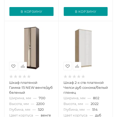
В КОРЗИНУ
В КОРЗИНУ
Шкаф платяной
Шкаф 2-х ств платяной
Гамма-15 NEW венге/дуб
Челси дуб сонома/белый
беленый
глянец
Ширина, мм
—
700
Ширина, мм
—
802
Высота, мм
—
2200
Высота, мм
—
2022
Глубина, мм
—
520
Глубина, мм
—
514
Цвет корпуса
—
венге
Цвет корпуса
—
дуб