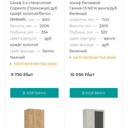
Шкаф 2-х створчатый
Шкаф бельевой
Соренто (Прихожая) дуб
Гамма-15 NEW венге/дуб
крафт золотой/бетон
беленый
темный
Ширина, мм
—
600
Ширина, мм
—
700
Высота, мм
—
2006
Высота, мм
—
2200
Глубина, мм
—
354
Глубина, мм
—
520
Цвет корпуса
—
дуб
Цвет корпуса
—
венге
крафт золотой
Цвет фасада
—
дуб
Цвет фасада
—
бетон
беленый
темный
изготовление под заказ
изготовление под заказ
9 750
₽
/шт
10 050
₽
/шт
В КОРЗИНУ
В КОРЗИНУ