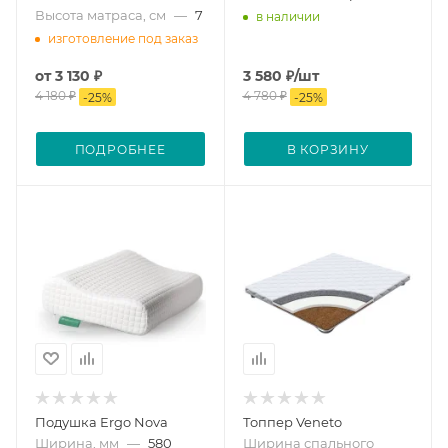
Высота матраса, см
—
7
в наличии
изготовление под заказ
от
3 130 ₽
3 580
₽
/шт
4 180 ₽
4 780
₽
-
25
%
-
25
%
ПОДРОБНЕЕ
В КОРЗИНУ
Подушка Ergo Nova
Топпер Veneto
Ширина, мм
—
580
Ширина спального