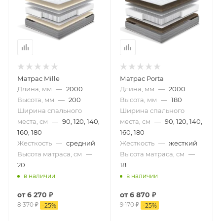
Матрас Mille
Матрас Porta
Длина, мм
—
2000
Длина, мм
—
2000
Высота, мм
—
200
Высота, мм
—
180
Ширина спального
Ширина спального
места, см
—
90, 120, 140,
места, см
—
90, 120, 140,
160, 180
160, 180
Жесткость
—
средний
Жесткость
—
жесткий
Высота матраса, см
—
Высота матраса, см
—
20
18
в наличии
в наличии
от
6 270 ₽
от
6 870 ₽
8 370 ₽
9 170 ₽
-
25
%
-
25
%