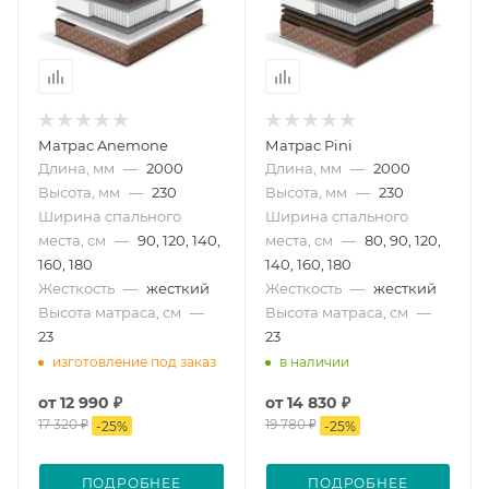
Матрас Anemone
Матрас Pini
Длина, мм
—
2000
Длина, мм
—
2000
Высота, мм
—
230
Высота, мм
—
230
Ширина спального
Ширина спального
места, см
—
90, 120, 140,
места, см
—
80, 90, 120,
160, 180
140, 160, 180
Жесткость
—
жесткий
Жесткость
—
жесткий
Высота матраса, см
—
Высота матраса, см
—
23
23
изготовление под заказ
в наличии
от
12 990 ₽
от
14 830 ₽
17 320 ₽
19 780 ₽
-
25
%
-
25
%
ПОДРОБНЕЕ
ПОДРОБНЕЕ