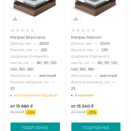
Матрас Bracciano
Матрас Nazioni
Длина, мм
—
2000
Длина, мм
—
2000
Высота, мм
—
230
Высота, мм
—
230
Ширина спального
Ширина спального
места, см
—
80, 90, 120,
места, см
—
80, 90, 120,
140, 160, 180
140, 160, 180
Жесткость
—
жесткий
Жесткость
—
жесткий
Высота матраса, см
—
Высота матраса, см
—
23
23
изготовление под заказ
в наличии
от
13 680 ₽
от
15 240 ₽
18 240 ₽
20 320 ₽
-
25
%
-
25
%
ПОДРОБНЕЕ
ПОДРОБНЕЕ