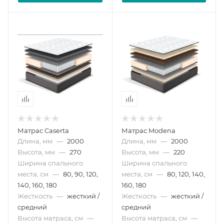
Матрас Caserta
Матрас Modena
Длина, мм
—
2000
Длина, мм
—
2000
Высота, мм
—
270
Высота, мм
—
220
Ширина спального
Ширина спального
места, см
—
80, 90, 120,
места, см
—
80, 120, 140,
140, 160, 180
160, 180
Жесткость
—
жесткий /
Жесткость
—
жесткий /
средний
средний
Высота матраса, см
—
Высота матраса, см
—