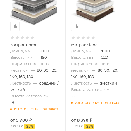
Матрас Como
Матрас Siena
Длина, мм
—
2000
Длина, мм
—
2000
Высота, мм
—
190
Высота, мм
—
220
Ширина спального
Ширина спального
места, см
—
80, 90, 120,
места, см
—
80, 90, 120,
140, 160, 180
140, 160, 180
Жесткость
—
средний /
Жесткость
—
жесткий
мягкий
Высота матраса, см
—
Высота матраса, см
—
22
19
изготовление под заказ
изготовление под заказ
от
5 700 ₽
от
8 370 ₽
7 600 ₽
11 160 ₽
-
25
%
-
25
%