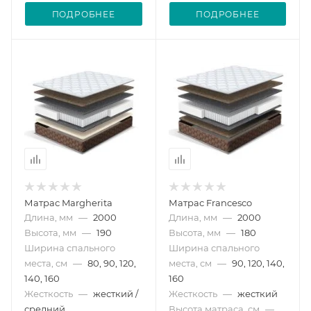
ПОДРОБНЕЕ
ПОДРОБНЕЕ
Матрас Margherita
Матрас Francesco
Длина, мм
—
2000
Длина, мм
—
2000
Высота, мм
—
190
Высота, мм
—
180
Ширина спального
Ширина спального
места, см
—
80, 90, 120,
места, см
—
90, 120, 140,
140, 160
160
Жесткость
—
жесткий /
Жесткость
—
жесткий
средний
Высота матраса, см
—