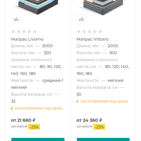
Матрас Livorno
Матрас Vittorio
Длина, мм
—
2000
Длина, мм
—
2000
Высота, мм
—
320
Высота, мм
—
300
Ширина спального
Ширина спального
места, см
—
80, 90, 120,
места, см
—
80, 120, 140,
140, 160, 180
160, 180
Жесткость
—
средний /
Жесткость
—
мягкий
мягкий
Высота матраса, см
—
Высота матраса, см
—
30
32
изготовление под заказ
изготовление под заказ
от
21 660 ₽
от
24 360 ₽
28 880 ₽
32 480 ₽
-
25
%
-
25
%