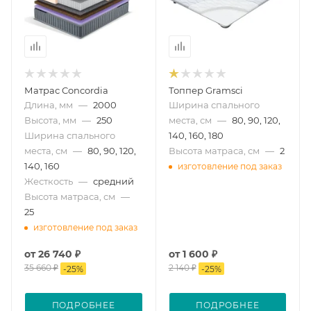
Матрас Concordia
Топпер Gramsci
Длина, мм
—
2000
Ширина спального
Высота, мм
—
250
места, см
—
80, 90, 120,
Ширина спального
140, 160, 180
места, см
—
80, 90, 120,
Высота матраса, см
—
2
140, 160
изготовление под заказ
Жесткость
—
средний
Высота матраса, см
—
25
изготовление под заказ
от
26 740 ₽
от
1 600 ₽
35 660 ₽
2 140 ₽
-
25
%
-
25
%
ПОДРОБНЕЕ
ПОДРОБНЕЕ