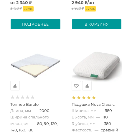
от
2 340 ₽
2 940
₽
/шт
3 120 ₽
3 920
₽
-
25
%
-
25
%
ПОДРОБНЕЕ
В КОРЗИНУ
Топпер Barolo
Подушка Nova Classic
Длина, мм
—
2000
Ширина, мм
—
580
Ширина спального
Высота, мм
—
110
места, см
—
80, 90, 120,
Глубина, мм
—
380
140, 160, 180
Жесткость
—
средний