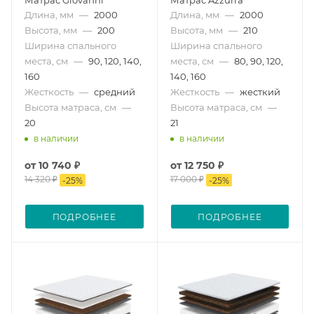
Длина, мм
—
2000
Длина, мм
—
2000
Высота, мм
—
200
Высота, мм
—
210
Ширина спального
Ширина спального
места, см
—
90, 120, 140,
места, см
—
80, 90, 120,
160
140, 160
Жесткость
—
средний
Жесткость
—
жесткий
Высота матраса, см
—
Высота матраса, см
—
20
21
в наличии
в наличии
от
10 740 ₽
от
12 750 ₽
14 320 ₽
17 000 ₽
-
25
%
-
25
%
ПОДРОБНЕЕ
ПОДРОБНЕЕ