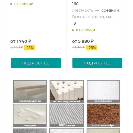
160
в наличии
Жесткость
—
средний
Высота матраса, см
—
19
в наличии
от
1 740 ₽
от
5 880 ₽
2 330 ₽
7 840 ₽
-
25
%
-
25
%
ПОДРОБНЕЕ
ПОДРОБНЕЕ