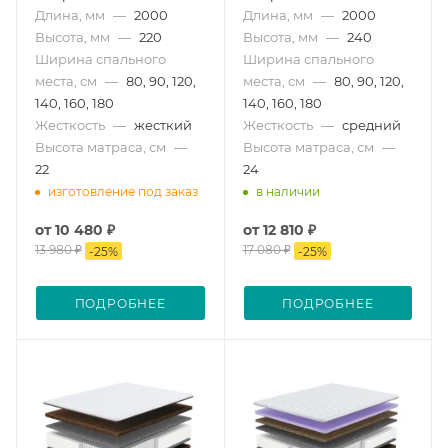
Длина, мм
—
2000
Длина, мм
—
2000
Высота, мм
—
220
Высота, мм
—
240
Ширина спального
Ширина спального
места, см
—
80, 90, 120,
места, см
—
80, 90, 120,
140, 160, 180
140, 160, 180
Жесткость
—
жесткий
Жесткость
—
средний
Высота матраса, см
—
Высота матраса, см
—
22
24
изготовление под заказ
в наличии
от
10 480 ₽
от
12 810 ₽
13 980 ₽
17 080 ₽
-
25
%
-
25
%
ПОДРОБНЕЕ
ПОДРОБНЕЕ