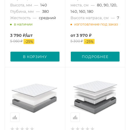
Высота, мм
—
140
места, см
—
80, 90, 120,
Глубина, мм
—
380
140, 160, 180
Жесткость
—
средний
Высота матраса, см
—
7
в наличии
изготовление под заказ
3 790
₽
/шт
от
3 970 ₽
5 060
₽
5 300 ₽
-
25
%
-
25
%
В КОРЗИНУ
ПОДРОБНЕЕ