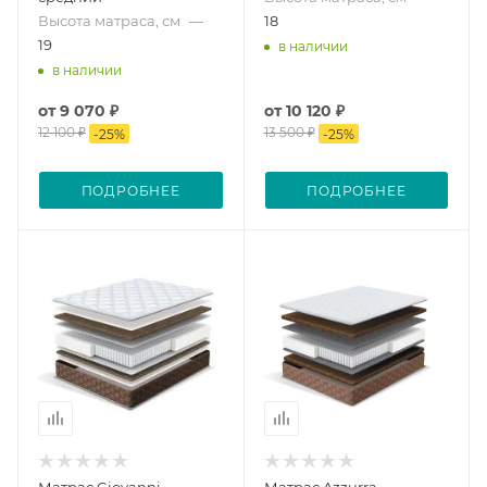
Высота матраса, см
—
18
19
в наличии
в наличии
от
9 070 ₽
от
10 120 ₽
12 100 ₽
13 500 ₽
-
25
%
-
25
%
ПОДРОБНЕЕ
ПОДРОБНЕЕ
Матрас Giovanni
Матрас Azzurra