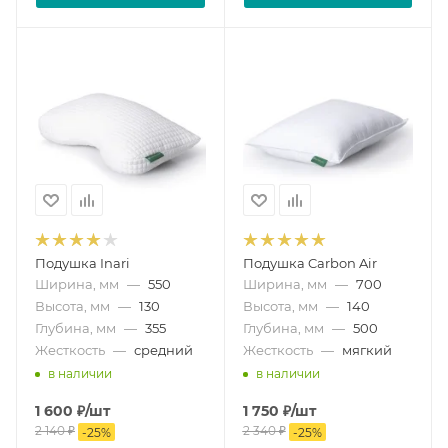
Подушка Inari
Подушка Carbon Air
Ширина, мм
—
550
Ширина, мм
—
700
Высота, мм
—
130
Высота, мм
—
140
Глубина, мм
—
355
Глубина, мм
—
500
Жесткость
—
средний
Жесткость
—
мягкий
в наличии
в наличии
1 600
₽
/шт
1 750
₽
/шт
2 140
₽
2 340
₽
-
25
%
-
25
%