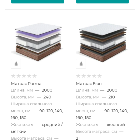
Матрас Parma
Матрас Fiori
Длина, мм
—
2000
Длина, мм
—
2000
Высота, мм
—
240
Высота, мм
—
210
Ширина спального
Ширина спального
места, см
—
90, 120, 140,
места, см
—
90, 120, 140,
160, 180
160, 180
Жесткость
—
средний /
Жесткость
—
жесткий
мягкий
Высота матраса, см
—
Высота матраса, см
—
21