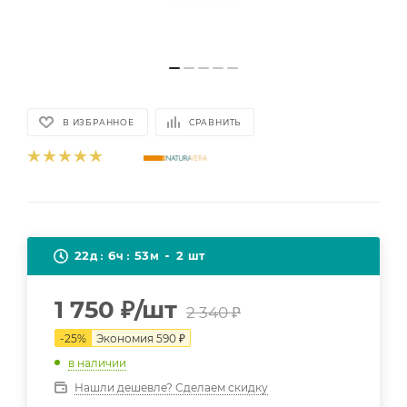
В ИЗБРАННОЕ
СРАВНИТЬ
22
6
53
2
д
ч
м
шт
1 750
₽
/шт
2 340
₽
-
25
%
Экономия
590
₽
в наличии
Нашли дешевле? Сделаем скидку