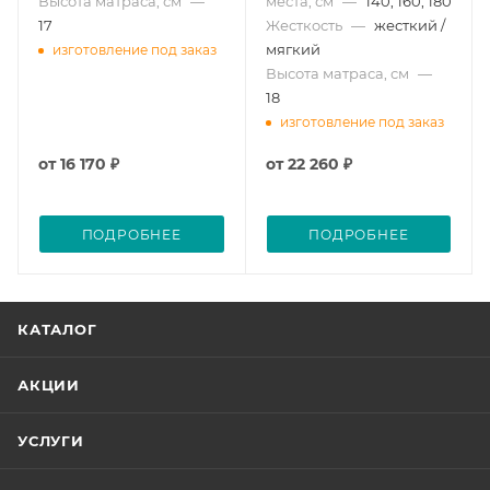
Высота матраса, см
—
места, см
—
140, 160, 180
17
Жесткость
—
жесткий /
мягкий
изготовление под заказ
Высота матраса, см
—
18
изготовление под заказ
от
16 170 ₽
от
22 260 ₽
ПОДРОБНЕЕ
ПОДРОБНЕЕ
КАТАЛОГ
АКЦИИ
УСЛУГИ