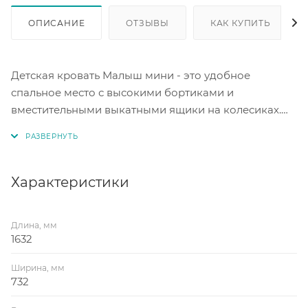
ОПИСАНИЕ
ОТЗЫВЫ
КАК КУПИТЬ
Детская кровать Малыш мини - это удобное
спальное место с высокими бортиками и
вместительными выкатными ящики на колесиках.
Спальное место под матрас 700*1600 мм. Корпус:
белое дерево. Цвет фасада белое дерево. Материал
ЛДСП.
Характеристики
Сборка кровати универсальная - собирается как на
правую, так и на левую сторону.
Длина, мм
1632
Ширина, мм
732