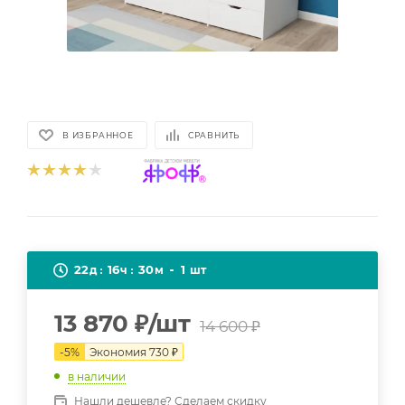
В ИЗБРАННОЕ
СРАВНИТЬ
22
16
30
1
д
ч
м
шт
13 870
₽
/шт
14 600
₽
-
5
%
Экономия
730
₽
в наличии
Нашли дешевле? Сделаем скидку