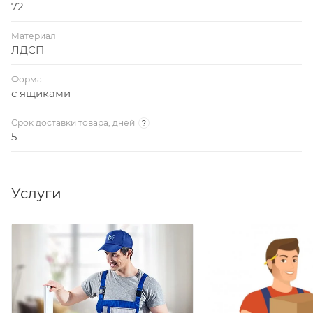
72
Материал
ЛДСП
Форма
с ящиками
Срок доставки товара, дней
?
5
Услуги