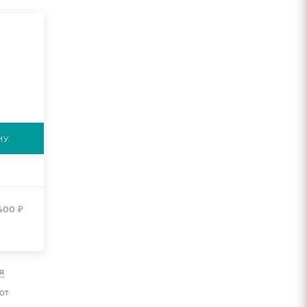
НУ
400
₽
я
от