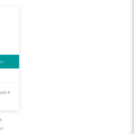
НУ
400
₽
я
от