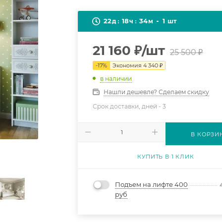
22
18
34
1
д
ч
м
шт
21 160
₽
/шт
25 500
₽
-
17
%
Экономия
4 340
₽
в наличии
Нашли дешевле? Сделаем скидку
Срок доставки, дней -
3
В КОРЗИ
КУПИТЬ В 1 КЛИК
Подъем на лифте 400
руб