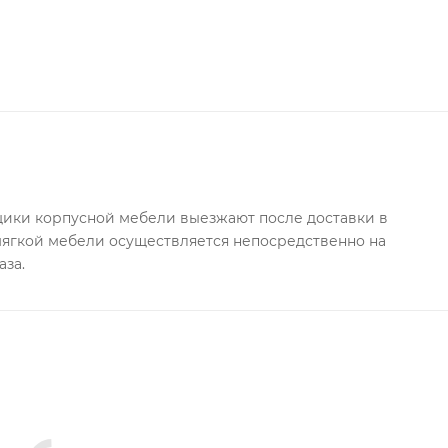
вная резная отделка, дополняющая стиль модульной си
ки корпусной мебели выезжают после доставки в
 мягкой мебели осуществляется непосредственно на
аза.