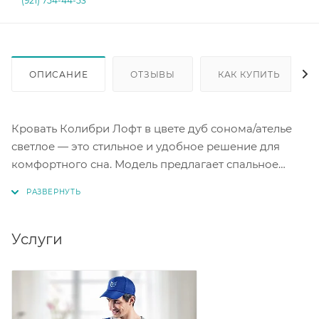
(921) 754-44-53
ОПИСАНИЕ
ОТЗЫВЫ
КАК КУПИТЬ
Кровать Колибри Лофт в цвете дуб сонома/ателье
светлое — это стильное и удобное решение для
комфортного сна. Модель предлагает спальное
место размером 900 х 2000 мм. Основание кровати
— настил под матрас, что обеспечивает надёжную
поддержку. Кровать Колибри Лофт станет отличным
дополнением к интерьеру детской комнаты. Эта
Услуги
модель сочетает в себе функциональность и
современный дизайн.