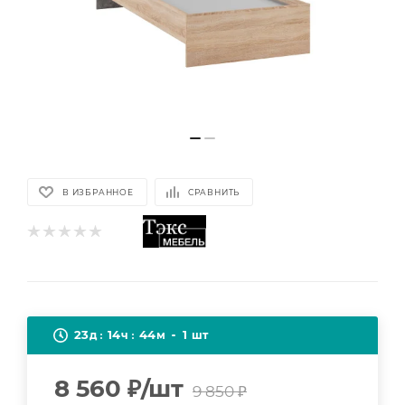
В ИЗБРАННОЕ
СРАВНИТЬ
23
14
44
1
д
ч
м
шт
8 560
₽
/шт
9 850
₽