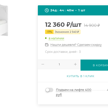
24
4
40
1
д
ч
м
шт
12 360
₽
/шт
14 900
₽
-
17
%
Экономия
2 540
₽
в наличии
Нашли дешевле? Сделаем скидку
Срок доставки, дней -
3
В КОРЗИ
КУПИТЬ В 1 КЛИК
Подъем на лифте 400
руб