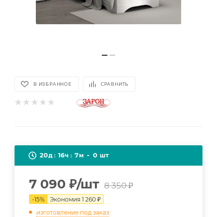
В ИЗБРАННОЕ
СРАВНИТЬ
20
16
7
0
д
ч
м
шт
7 090
₽
/шт
8 350
₽
-
15
%
Экономия
1 260
₽
изготовление под заказ