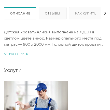
ОПИСАНИЕ
ОТЗЫВЫ
КАК КУПИТЬ
Детская кровать Алисия выполнена из ЛДСП в
светлом цвете анкор. Размер спального места под
матрас — 900 х 2000 мм. Головной щиток кровати
имеет оригинальный дизайн. Нагрузка на одно
спальное место составляет до 90 кг. Кровать
Алисия — практичный и стильный выбор для
ребёнка.
Услуги