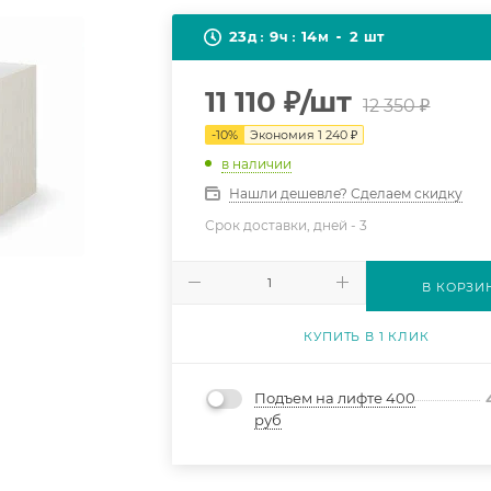
23
9
14
2
д
ч
м
шт
11 110
₽
/шт
12 350
₽
-
10
%
Экономия
1 240
₽
в наличии
Нашли дешевле? Сделаем скидку
Срок доставки, дней -
3
В КОРЗИ
КУПИТЬ В 1 КЛИК
Подъем на лифте 400
руб