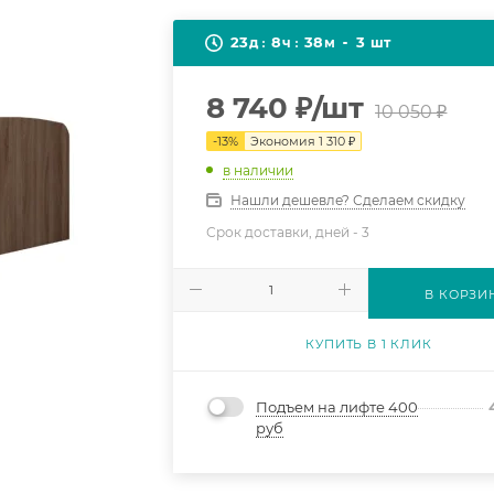
23
8
38
3
д
ч
м
шт
8 740
₽
/шт
10 050
₽
-
13
%
Экономия
1 310
₽
в наличии
Нашли дешевле? Сделаем скидку
Срок доставки, дней -
3
В КОРЗИ
КУПИТЬ В 1 КЛИК
Подъем на лифте 400
руб