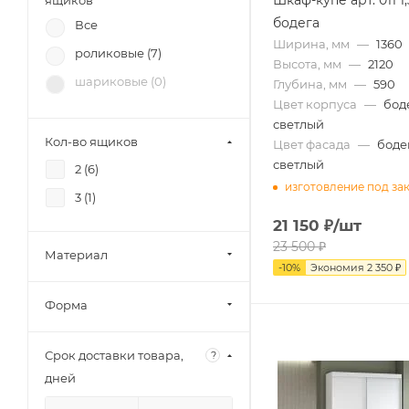
ящиков
бодега
Все
Ширина, мм
—
1360
роликовые (
7
)
Высота, мм
—
2120
шариковые (
0
)
Глубина, мм
—
590
Цвет корпуса
—
бод
светлый
Кол-во ящиков
Цвет фасада
—
боде
светлый
2 (
6
)
изготовление под за
3 (
1
)
21 150
₽
/шт
23 500
₽
Материал
-
10
%
Экономия
2 350
₽
Форма
Срок доставки товара,
?
дней