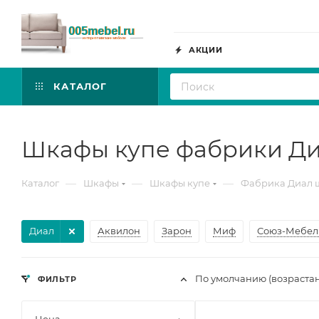
АКЦИИ
КАТАЛОГ
Шкафы купе фабрики Д
—
—
—
Каталог
Шкафы
Шкафы купе
Фабрика Диал 
Диал
Аквилон
Зарон
Миф
Союз-Мебел
По умолчанию (возраста
ФИЛЬТР