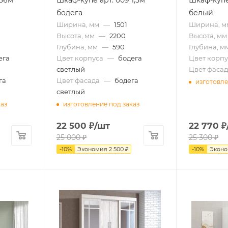
бодега
белый
Ширина, мм
—
1501
Ширина, м
Высота, мм
—
2200
Высота, мм
Глубина, мм
—
590
Глубина, м
ега
Цвет корпуса
—
бодега
Цвет корпу
светлый
Цвет фасад
га
Цвет фасада
—
бодега
изготовле
светлый
каз
изготовление под заказ
22 500
₽
/шт
22 770
₽
25 000
₽
25 300
₽
-
10
%
Экономия
2 500
₽
-
10
%
Экон