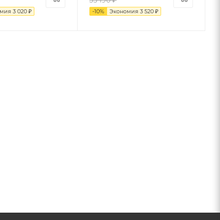
35 190
₽
омия
3 020
₽
-
10
%
Экономия
3 520
₽