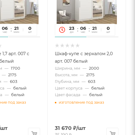
06
21
54
0
23
06
21
54
0
час
мин
сек
шт
дн
час
мин
сек
шт
1,7 арт. 007 с
Шкаф-купе с зеркалом 2,0
 белый
арт. 007 белый
м
—
1700
Ширина, мм
—
2000
—
2175
Высота, мм
—
2175
м
—
603
Глубина, мм
—
603
са
—
белый
Цвет корпуса
—
белый
а
—
белый
Цвет фасада
—
белый
ние под заказ
изготовление под заказ
/шт
31 670
₽
/шт