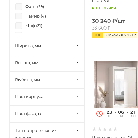
светлый
Фант (
29
)
в наличии
Памир (
4
)
30 240
₽
/шт
Миф (
31
)
33 600
₽
SV-Мебель (
4
)
-
10
%
Экономия
3 360
₽
МК Стиль (
14
)
Ширина, мм
Тэкс (
10
)
Высота, мм
Союз-Мебель (
7
)
Диал (
12
)
Глубина, мм
Аквилон (
1
)
Зарон (
6
)
Цвет корпуса
23
06
21
Цвет фасада
дн
час
мин
Тип направляющих
Шкаф-купе арт. 011 1