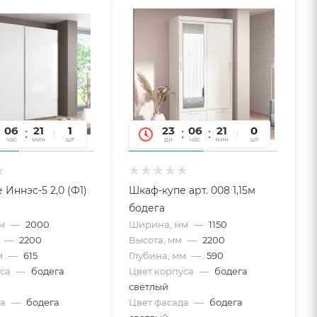
06
21
54
1
23
06
21
54
0
час
мин
сек
шт
дн
час
мин
сек
шт
Иннэс-5 2,0 (Ф1)
Шкаф-купе арт. 008 1,15м
бодега
м
—
2000
Ширина, мм
—
1150
—
2200
Высота, мм
—
2200
м
—
615
Глубина, мм
—
590
са
—
бодега
Цвет корпуса
—
бодега
светлый
а
—
бодега
Цвет фасада
—
бодега