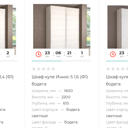
54
2
23
06
21
54
1
23
сек
шт
дн
час
мин
сек
шт
дн
,4 (Ф1)
Шкаф-купе Иннэс-5 1,6 (Ф1)
Шкаф-купе 
бодега
бодега
Ширина, мм
—
1600
Ширина, м
Высота, мм
—
2200
Высота, мм
Глубина, мм
—
615
Глубина, м
ега
Цвет корпуса
—
бодега
Цвет корпу
светлый
светлый
га
Цвет фасада
—
бодега
Цвет фасад