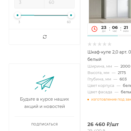
3
60
23
06
21
дн
час
мин
Шкаф-купе 2,0 арт. 
белый
Ширина, мм
—
2000
Высота, мм
—
2175
Глубина, мм
—
603
Цвет корпуса
—
бел
Цвет фасада
—
бел
Будьте в курсе наших
изготовление под за
акций и новостей
26 460
₽
/шт
ПОДПИСАТЬСЯ