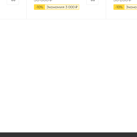
30 000
₽
30 200
₽
-
10
%
Экономия
3 000
₽
-
10
%
Экон