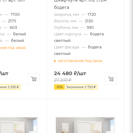
бодега
м
—
1700
Ширина, мм
—
1720
—
2175
Высота, мм
—
2120
м
—
603
Глубина, мм
—
590
са
—
белый
Цвет корпуса
—
бодега
а
—
белый
светлый
Цвет фасада
—
бодега
ние под заказ
светлый
изготовление под заказ
/шт
24 480
₽
/шт
27 200
₽
омия
2 530
₽
-
10
%
Экономия
2 720
₽