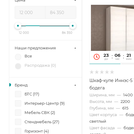
Цена
12 000
84 350
Наши предложения
23
06
21
Все
дн
час
мин
Распродажа (
0
)
Шкаф-купе Иннэс-5 1
Бренд
бодега
БТС (
17
)
Ширина, мм
—
1400
Высота, мм
—
2200
Интерьер-Центр (
9
)
Глубина, мм
—
615
Мебель СВК (
2
)
Цвет корпуса
—
бод
светлый
Стендмебель (
27
)
Цвет фасада
—
боде
Горизонт (
4
)