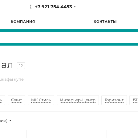
+7 921 754 4453
КОМПАНИЯ
КОНТАКТЫ
иал
12
шкафы купе
ь
Фант
МК Стиль
Интерьер-Центр
Горизонт
БТ
ние)