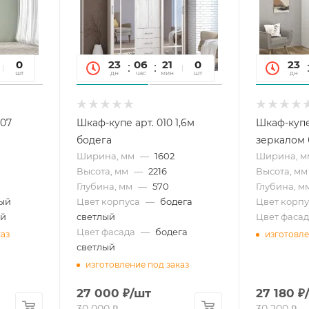
54
0
23
06
21
54
0
23
сек
шт
дн
час
мин
сек
шт
дн
007
Шкаф-купе арт. 010 1,6м
Шкаф-купе 
бодега
зеркалом
Ширина, мм
—
1602
Ширина, м
Высота, мм
—
2216
Высота, мм
Глубина, мм
—
570
Глубина, м
ый
Цвет корпуса
—
бодега
Цвет корпу
ый
светлый
Цвет фасад
Цвет фасада
—
бодега
каз
изготовле
светлый
изготовление под заказ
27 000
₽
/шт
27 180
₽