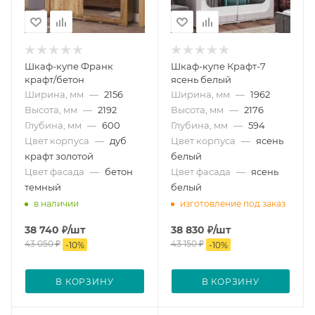
Шкаф-купе Франк
Шкаф-купе Крафт-7
крафт/бетон
ясень белый
Ширина, мм
—
2156
Ширина, мм
—
1962
Высота, мм
—
2192
Высота, мм
—
2176
Глубина, мм
—
600
Глубина, мм
—
594
Цвет корпуса
—
дуб
Цвет корпуса
—
ясень
крафт золотой
белый
Цвет фасада
—
бетон
Цвет фасада
—
ясень
темный
белый
в наличии
изготовление под заказ
38 740
₽
/шт
38 830
₽
/шт
43 050
₽
43 150
₽
-
10
%
-
10
%
В КОРЗИНУ
В КОРЗИНУ