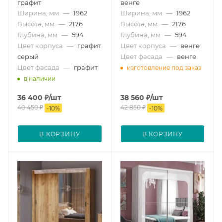
графит
венге
Ширина, мм
—
1962
Ширина, мм
—
1962
Высота, мм
—
2176
Высота, мм
—
2176
Глубина, мм
—
594
Глубина, мм
—
594
Цвет корпуса
—
графит
Цвет корпуса
—
венге
серый
Цвет фасада
—
венге
Цвет фасада
—
графит
изготовление под заказ
в наличии
36 400
₽
/шт
38 560
₽
/шт
40 450
₽
42 850
₽
-
10
%
-
10
%
В КОРЗИНУ
В КОРЗИНУ