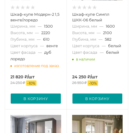
Шкаф-купе Модерн-2 1,5
Шкаф-купе Симпл
венге/лоредо
ШКК-06 белый
Ширина, мм
—
1500
Ширина, мм
—
1600
Высота, мм
—
2220
Высота, мм
—
2100
Глубина, мм
—
610
Глубина, мм
—
582
Цвет корпуса
—
венге
Цвет корпуса
—
белый
Цвет фасада
—
дуб
Цвет фасада
—
белый
лоредо
в наличии
изготовление под заказ
21 820
₽
/шт
24 250
₽
/шт
24 250
₽
26 950
₽
-
10
%
-
10
%
В КОРЗИНУ
В КОРЗИНУ