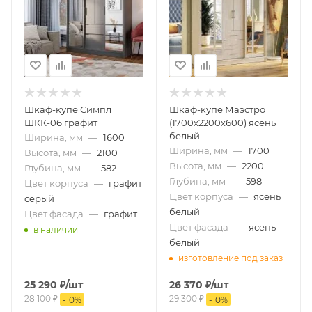
Шкаф-купе Симпл
Шкаф-купе Маэстро
ШКК-06 графит
(1700х2200х600) ясень
белый
Ширина, мм
—
1600
Ширина, мм
—
1700
Высота, мм
—
2100
Высота, мм
—
2200
Глубина, мм
—
582
Глубина, мм
—
598
Цвет корпуса
—
графит
Цвет корпуса
—
ясень
серый
белый
Цвет фасада
—
графит
Цвет фасада
—
ясень
в наличии
белый
изготовление под заказ
25 290
₽
/шт
26 370
₽
/шт
28 100
₽
29 300
₽
-
10
%
-
10
%