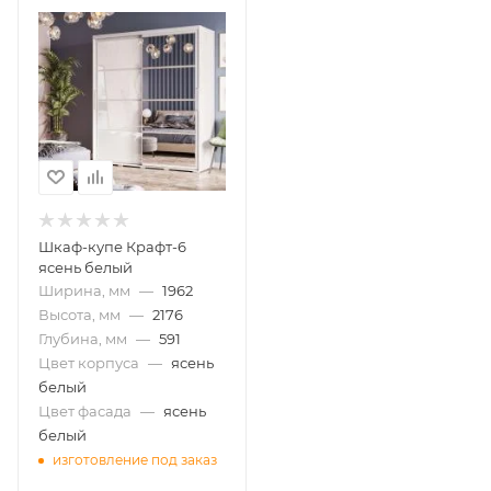
Шкаф-купе Крафт-6
ясень белый
Ширина, мм
—
1962
Высота, мм
—
2176
Глубина, мм
—
591
Цвет корпуса
—
ясень
белый
Цвет фасада
—
ясень
белый
изготовление под заказ