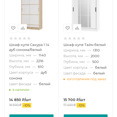
Шкаф-купе Сакура 1.14
Шкаф-купе Тайм белый
дуб сонома/белый
Ширина, мм
—
1310
Ширина, мм
—
1140
Высота, мм
—
2000
Высота, мм
—
2216
Глубина, мм
—
500
Глубина, мм
—
610
Цвет корпуса
—
белый
Цвет корпуса
—
дуб
Цвет фасада
—
белый
сонома
изготовление под заказ
Цвет фасада
—
белый
в наличии
14 850
₽
/шт
15 700
₽
/шт
16 500
₽
17 450
₽
-
10
%
-
10
%