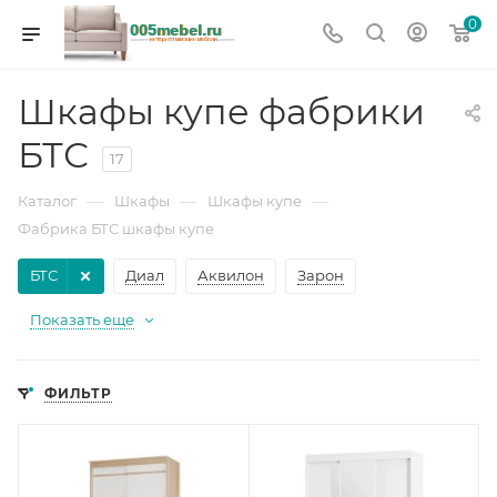
0
Шкафы купе фабрики
БТС
17
—
—
—
Каталог
Шкафы
Шкафы купе
Фабрика БТС шкафы купе
БТС
Диал
Аквилон
Зарон
Показать еще
ФИЛЬТР