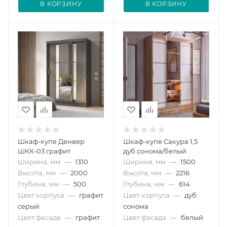
В КОРЗИНУ
В КОРЗИНУ
Шкаф-купе Денвер
Шкаф-купе Сакура 1,5
ШКК-03 графит
дуб сонома/белый
Ширина, мм
—
1310
Ширина, мм
—
1500
Высота, мм
—
2000
Высота, мм
—
2216
Глубина, мм
—
500
Глубина, мм
—
614
Цвет корпуса
—
графит
Цвет корпуса
—
дуб
серый
сонома
Цвет фасада
—
графит
Цвет фасада
—
белый