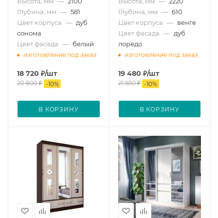
Высота, мм
—
2100
Высота, мм
—
2220
Глубина, мм
—
581
Глубина, мм
—
610
Цвет корпуса
—
дуб
Цвет корпуса
—
венге
сонома
Цвет фасада
—
дуб
Цвет фасада
—
белый
лоредо
изготовление под заказ
изготовление под заказ
18 720
₽
/шт
19 480
₽
/шт
20 800
₽
21 650
₽
-
10
%
-
10
%
В КОРЗИНУ
В КОРЗИНУ