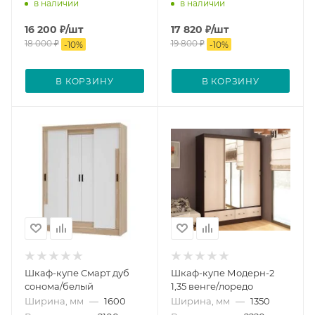
в наличии
в наличии
16 200
₽
/шт
17 820
₽
/шт
18 000
₽
19 800
₽
-
10
%
-
10
%
В КОРЗИНУ
В КОРЗИНУ
Шкаф-купе Смарт дуб
Шкаф-купе Модерн-2
сонома/белый
1,35 венге/лоредо
Ширина, мм
—
1600
Ширина, мм
—
1350