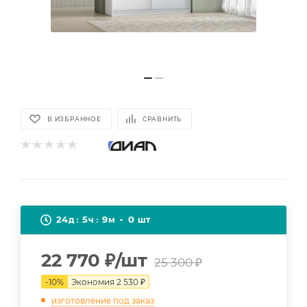
В ИЗБРАННОЕ
СРАВНИТЬ
24
5
9
0
д
ч
м
шт
22 770
₽
/шт
25 300
₽
-
10
%
Экономия
2 530
₽
изготовление под заказ