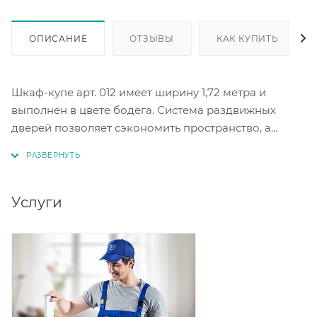
ОПИСАНИЕ
ОТЗЫВЫ
КАК КУПИТЬ
Шкаф-купе арт. 012 имеет ширину 1,72 метра и
выполнен в цвете бодега. Система раздвижных
дверей позволяет сэкономить пространство, а
зеркальный фасад создаёт ощущение большего
объёма. В крайних секциях шкафа расположены
антресольная полка и металлическая штанга для
одежды. В центральной секции есть отделение с
Услуги
тремя полками и выдвижными ящиками. Это
удобное и функциональное решение для хранения
вещей.