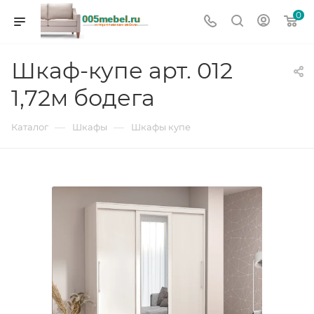
0
Шкаф-купе арт. 012
1,72м бодега
—
—
Каталог
Шкафы
Шкафы купе