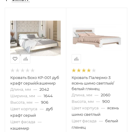
Кровать Бохо КР-001 дуб
Кровать Палермо-3
крафт серый/кашемир
ясень шимо светлый/
белый глянец
Длина, мм
—
2042
Длина, мм
—
2060
Ширина, мм
—
1644
Высота, мм
—
900
Высота, мм
—
906
Цвет корпуса
—
ясень
Цвет корпуса
—
дуб
шимо светлый
крафт серый
Цвет фасада
—
белый
Цвет фасада
—
глянец
кашемир