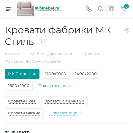
0
Кровати фабрики МК
Стиль
2
—
—
—
Каталог
Мебель для спальни
Кровати
Фабрика МК Стиль кровати
МК Стиль
1200х2000
1400х2000
1600х2000
Показать еще
Кровати икеа
Кровати с ящиками
Кровати мягкие
Показать еще
ФИЛЬТР