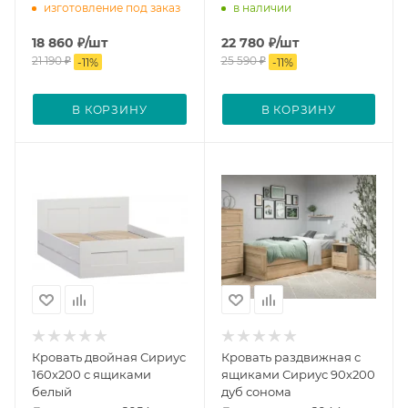
изготовление под заказ
в наличии
18 860
₽
/шт
22 780
₽
/шт
21 190
₽
25 590
₽
-
11
%
-
11
%
В КОРЗИНУ
В КОРЗИНУ
Кровать двойная Сириус
Кровать раздвижная с
160х200 с ящиками
ящиками Сириус 90х200
белый
дуб сонома