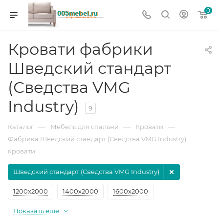
0
Кровати фабрики
Шведский стандарт
(Сведства VMG
Industry)
9
—
—
—
Каталог
Мебель для спальни
Кровати
Фабрика Шведский стандарт (Сведства VMG Industry)
кровати
Шведский стандарт (Сведства VMG Industry)
1200х2000
1400х2000
1600х2000
Показать еще