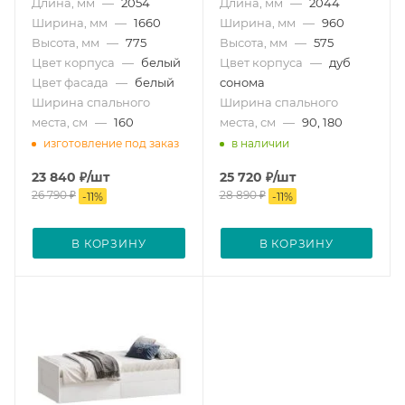
Длина, мм
—
2054
Длина, мм
—
2044
Ширина, мм
—
1660
Ширина, мм
—
960
Высота, мм
—
775
Высота, мм
—
575
Цвет корпуса
—
белый
Цвет корпуса
—
дуб
Цвет фасада
—
белый
сонома
Ширина спального
Ширина спального
места, см
—
160
места, см
—
90, 180
изготовление под заказ
в наличии
23 840
₽
/шт
25 720
₽
/шт
26 790
₽
28 890
₽
-
11
%
-
11
%
В КОРЗИНУ
В КОРЗИНУ