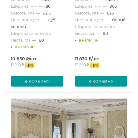
Ширина, мм
—
86
Ширина, мм
—
965
Высота, мм
—
82,5
Высота, мм
—
825
Цвет корпуса
—
дуб
Цвет корпуса
—
белый
сонома
Ширина спального
Ширина спального
места, см
—
90
места, см
—
80
в наличии
в наличии
10 850
₽
/шт
11 830
₽
/шт
12 190
₽
13 290
₽
-
11
%
-
11
%
В КОРЗИНУ
В КОРЗИНУ