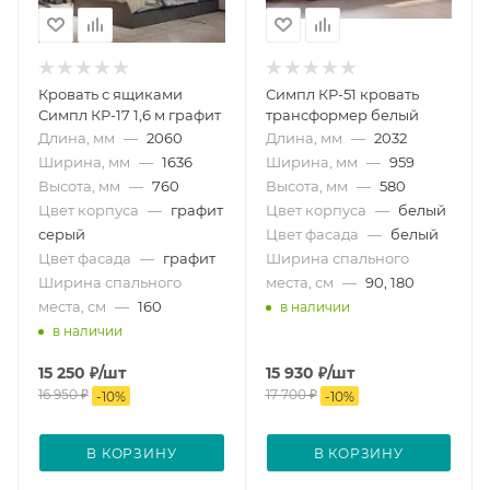
Кровать с ящиками
Симпл КР-51 кровать
Симпл КР-17 1,6 м графит
трансформер белый
Длина, мм
—
2060
Длина, мм
—
2032
Ширина, мм
—
1636
Ширина, мм
—
959
Высота, мм
—
760
Высота, мм
—
580
Цвет корпуса
—
графит
Цвет корпуса
—
белый
серый
Цвет фасада
—
белый
Цвет фасада
—
графит
Ширина спального
Ширина спального
места, см
—
90, 180
места, см
—
160
в наличии
в наличии
15 250
₽
/шт
15 930
₽
/шт
16 950
₽
17 700
₽
-
10
%
-
10
%
В КОРЗИНУ
В КОРЗИНУ