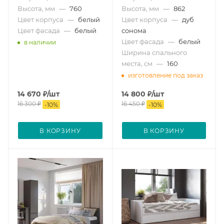
Высота, мм
—
760
Высота, мм
—
862
Цвет корпуса
—
белый
Цвет корпуса
—
дуб
Цвет фасада
—
белый
сонома
Цвет фасада
—
белый
в наличии
Ширина спального
места, см
—
160
изготовление под заказ
14 670
₽
/шт
14 800
₽
/шт
16 300
₽
16 450
₽
-
10
%
-
10
%
В КОРЗИНУ
В КОРЗИНУ