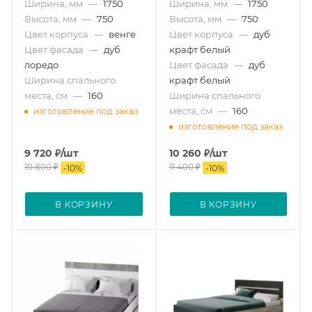
Ширина, мм
—
1750
Ширина, мм
—
1750
Высота, мм
—
750
Высота, мм
—
750
Цвет корпуса
—
венге
Цвет корпуса
—
дуб
Цвет фасада
—
дуб
крафт белый
лоредо
Цвет фасада
—
дуб
Ширина спального
крафт белый
места, см
—
160
Ширина спального
места, см
—
160
изготовление под заказ
изготовление под заказ
9 720
₽
/шт
10 260
₽
/шт
10 800
₽
11 400
₽
-
10
%
-
10
%
В КОРЗИНУ
В КОРЗИНУ