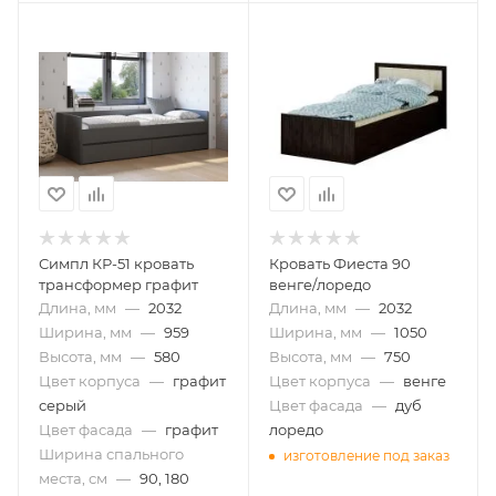
Симпл КР-51 кровать
Кровать Фиеста 90
трансформер графит
венге/лоредо
Длина, мм
—
2032
Длина, мм
—
2032
Ширина, мм
—
959
Ширина, мм
—
1050
Высота, мм
—
580
Высота, мм
—
750
Цвет корпуса
—
графит
Цвет корпуса
—
венге
серый
Цвет фасада
—
дуб
Цвет фасада
—
графит
лоредо
Ширина спального
изготовление под заказ
места, см
—
90, 180