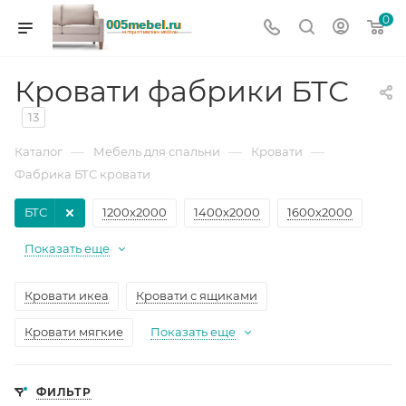
0
Кровати фабрики БТС
13
—
—
—
Каталог
Мебель для спальни
Кровати
Фабрика БТС кровати
БТС
1200х2000
1400х2000
1600х2000
Показать еще
Кровати икеа
Кровати с ящиками
Кровати мягкие
Показать еще
ФИЛЬТР