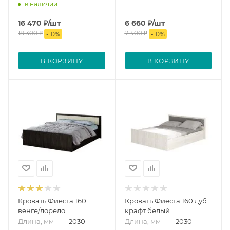
в наличии
16 470
₽
/шт
6 660
₽
/шт
18 300
₽
7 400
₽
-
10
%
-
10
%
В КОРЗИНУ
В КОРЗИНУ
Кровать Фиеста 160
Кровать Фиеста 160 дуб
венге/лоредо
крафт белый
Длина, мм
—
2030
Длина, мм
—
2030