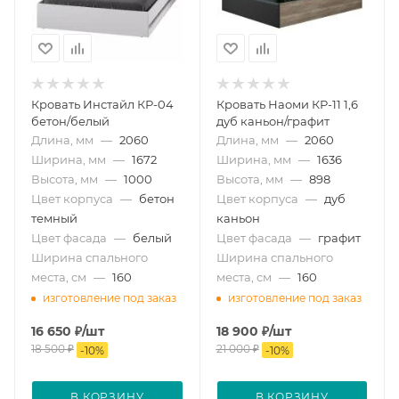
Кровать Инстайл КР-04
Кровать Наоми КР-11 1,6
бетон/белый
дуб каньон/графит
Длина, мм
—
2060
Длина, мм
—
2060
Ширина, мм
—
1672
Ширина, мм
—
1636
Высота, мм
—
1000
Высота, мм
—
898
Цвет корпуса
—
бетон
Цвет корпуса
—
дуб
темный
каньон
Цвет фасада
—
белый
Цвет фасада
—
графит
Ширина спального
Ширина спального
места, см
—
160
места, см
—
160
изготовление под заказ
изготовление под заказ
16 650
₽
/шт
18 900
₽
/шт
18 500
₽
21 000
₽
-
10
%
-
10
%
В КОРЗИНУ
В КОРЗИНУ