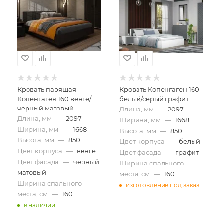
Кровать парящая
Кровать Копенгаген 160
Копенгаген 160 венге/
белый/серый графит
черный матовый
Длина, мм
—
2097
Длина, мм
—
2097
Ширина, мм
—
1668
Ширина, мм
—
1668
Высота, мм
—
850
Высота, мм
—
850
Цвет корпуса
—
белый
Цвет корпуса
—
венге
Цвет фасада
—
графит
Цвет фасада
—
черный
Ширина спального
матовый
места, см
—
160
Ширина спального
изготовление под заказ
места, см
—
160
в наличии