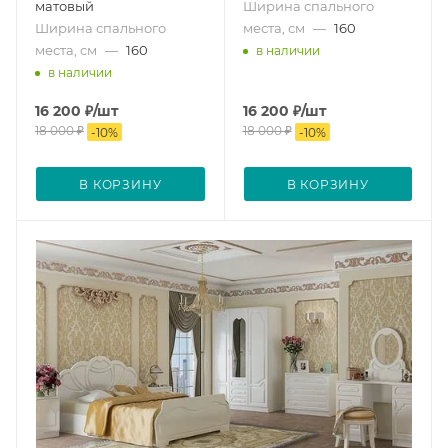
матовый
Ширина спального
Ширина спального
места, см
—
160
места, см
—
160
в наличии
в наличии
16 200
₽
/шт
16 200
₽
/шт
18 000
₽
18 000
₽
-
10
%
-
10
%
В КОРЗИНУ
В КОРЗИНУ