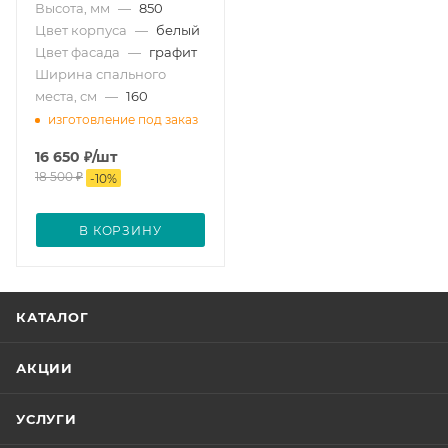
Высота, мм
—
850
Цвет корпуса
—
белый
Цвет фасада
—
графит
Ширина спального
места, см
—
160
изготовление под заказ
16 650
₽
/шт
18 500
₽
-
10
%
В КОРЗИНУ
КАТАЛОГ
АКЦИИ
УСЛУГИ