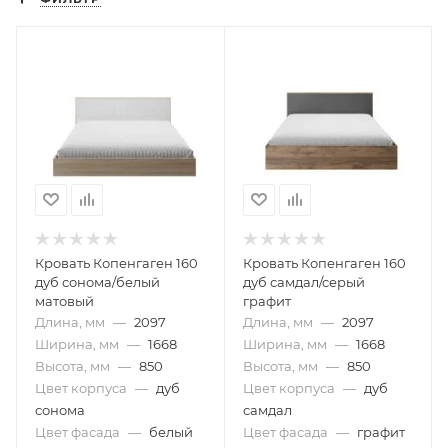
Кровать Копенгаген 160
Кровать Копенгаген 160
дуб сонома/белый
дуб самдал/серый
матовый
графит
Длина, мм
—
2097
Длина, мм
—
2097
Ширина, мм
—
1668
Ширина, мм
—
1668
Высота, мм
—
850
Высота, мм
—
850
Цвет корпуса
—
дуб
Цвет корпуса
—
дуб
сонома
самдал
Цвет фасада
—
белый
Цвет фасада
—
графит