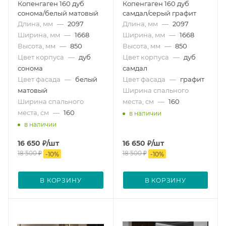
Копенгаген 160 дуб
Копенгаген 160 дуб
сонома/белый матовый
самдал/серый графит
Длина, мм
—
2097
Длина, мм
—
2097
Ширина, мм
—
1668
Ширина, мм
—
1668
Высота, мм
—
850
Высота, мм
—
850
Цвет корпуса
—
дуб
Цвет корпуса
—
дуб
сонома
самдал
Цвет фасада
—
белый
Цвет фасада
—
графит
матовый
Ширина спального
Ширина спального
места, см
—
160
места, см
—
160
в наличии
в наличии
16 650
₽
/шт
16 650
₽
/шт
18 500
₽
18 500
₽
-
10
%
-
10
%
В КОРЗИНУ
В КОРЗИНУ