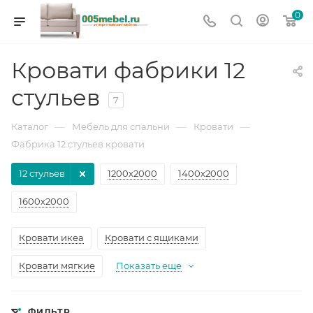
0
Кровати фабрики 12
стульев
7
—
—
—
Каталог
Мебель для спальни
Кровати
Фабрика 12 стульев кровати
12 стульев
1200х2000
1400х2000
1600х2000
Кровати икеа
Кровати с ящиками
Кровати мягкие
Показать еще
ФИЛЬТР