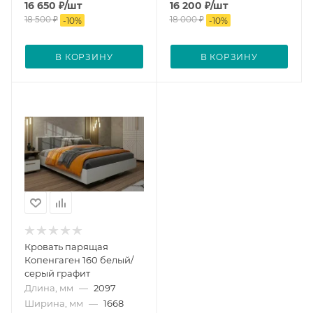
16 650
₽
/шт
16 200
₽
/шт
18 500
₽
18 000
₽
-
10
%
-
10
%
В КОРЗИНУ
В КОРЗИНУ
Кровать парящая
Копенгаген 160 белый/
серый графит
Длина, мм
—
2097
Ширина, мм
—
1668