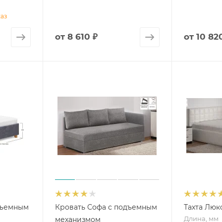
каз
от
8 610 ₽
от
10 82
дъемным
Кровать Софа с подъемным
Тахта Люк
Длина, мм
механизмом