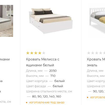
иками
Кровать Мелисса с
Кровать М
ящиками белый
эмаль
Длина, мм
—
2050
Длина, мм
Высота, мм
—
710
Высота, мм
на
Цвет корпуса
—
белый
Цвет корпу
Цвет фасада
—
белый
Ширина спа
а
Ширина спального места, см
—
90, 120,
—
80, 90, 120, 140, 160
изготовле
ста, см
изготовление под заказ