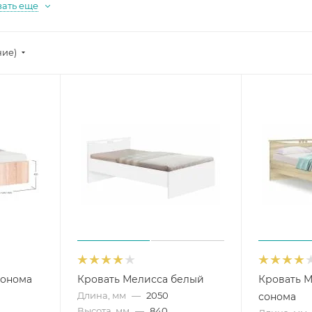
зать еще
ние)
сонома
Кровать Мелисса белый
Кровать М
Длина, мм
—
2050
сонома
Высота, мм
—
840