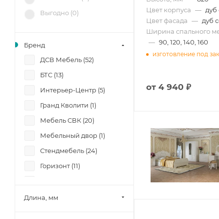
Цвет корпуса
—
дуб
Выгодно (
0
)
Цвет фасада
—
дуб 
Ширина спального ме
—
90, 120, 140, 160
Бренд
изготовление под за
ДСВ Мебель (
52
)
БТС (
13
)
от
4 940 ₽
Интерьер-Центр (
5
)
Гранд Кволити (
1
)
Мебель СВК (
20
)
Мебельный двор (
1
)
Стендмебель (
24
)
Горизонт (
11
)
Фант (
12
)
Боровичи-мебель (
11
)
Длина, мм
Лион (
8
)