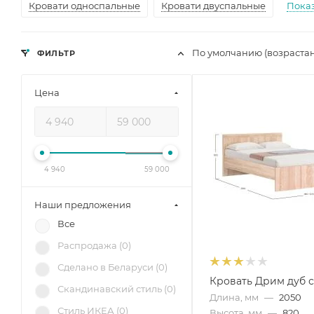
Кровати односпальные
Кровати двуспальные
Пока
По умолчанию (возраста
ФИЛЬТР
Цена
4 940
59 000
Наши предложения
Все
Распродажа (
0
)
Сделано в Беларуси (
0
)
Кровать Дрим дуб 
Скандинавский стиль (
0
)
Длина, мм
—
2050
Стиль ИКЕА (
0
)
Высота, мм
—
820