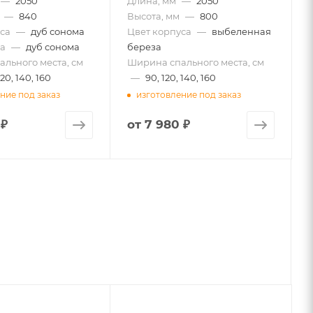
—
2050
Длина, мм
—
2050
—
840
Высота, мм
—
800
са
—
дуб сонома
Цвет корпуса
—
выбеленная
а
—
дуб сонома
береза
льного места, см
Ширина спального места, см
120, 140, 160
—
90, 120, 140, 160
ние под заказ
изготовление под заказ
 ₽
от
7 980 ₽