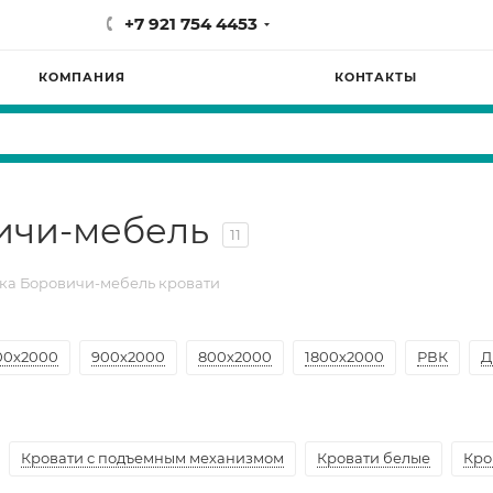
+7 921 754 4453
КОМПАНИЯ
КОНТАКТЫ
ичи-мебель
11
а Боровичи-мебель кровати
00х2000
900х2000
800х2000
1800х2000
РВК
Д
Кровати с подъемным механизмом
Кровати белые
Кро