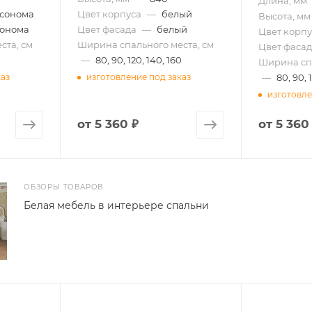
Длина, мм
 сонома
Цвет корпуса
—
белый
Высота, мм
сонома
Цвет фасада
—
белый
Цвет корпу
ста, см
Ширина спального места, см
Цвет фасад
—
80, 90, 120, 140, 160
Ширина спа
—
80, 90, 
каз
изготовление под заказ
изготовле
от
5 360 ₽
от
5 360
ОБЗОРЫ ТОВАРОВ
Белая мебель в интерьере спальни