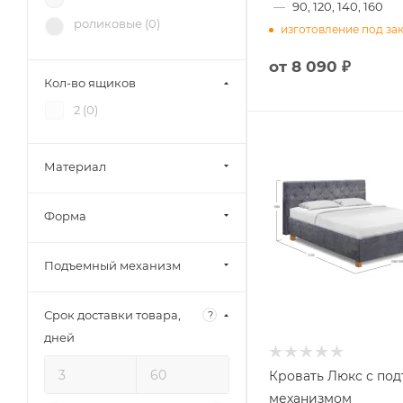
—
90, 120, 140, 160
Диал (
7
)
роликовые (
0
)
изготовление под за
RAUS (
4
)
Аквилон (
2
)
от
8 090 ₽
Кол-во ящиков
Зарон (
8
)
2 (
0
)
Петровская мебель (
4
)
Материал
Форма
Подъемный механизм
Срок доставки товара,
?
дней
Кровать Люкс с по
механизмом