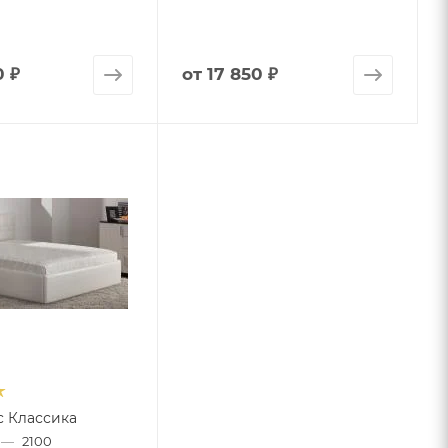
0 ₽
от
17 850 ₽
с Классика
—
2100