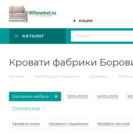
АКЦИИ
КАТАЛОГ
Кровати фабрики Боров
—
—
—
Каталог
Мебель для спальни
Кровати
Фабрик
Боровичи-мебель
1200х2000
1400х2000
16
Показать еще
Кровати икеа
Кровати с ящиками
Кровати мягкие