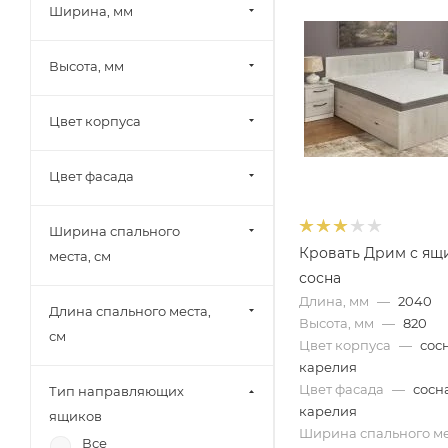
Ширина, мм
Памир (
10
)
Олмеко (
5
)
Высота, мм
Миф (
39
)
Шведский стандарт
Цвет корпуса
(Сведства VMG Industry)
(
9
)
Цвет фасада
SV-Мебель (
8
)
Mobi (
9
)
Ширина спального
МК Стиль (
2
)
Кровать Дрим с ящ
места, см
Тэкс (
7
)
сосна
Длина, мм
—
2040
Союз-Мебель (
8
)
Длина спального места,
Высота, мм
—
820
БРВ-Мебель (
6
)
см
Цвет корпуса
—
сос
Элегия Боровичи (
1
)
карелия
Цвет фасада
—
сосн
Тип направляющих
12 стульев (
7
)
карелия
ящиков
РВК (
7
)
Ширина спального ме
Все