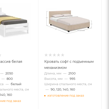
ассив белая
Кровать софт с подъемным
механизмом
—
2050
Длина, мм
—
2100
—
800
Высота, мм
—
995
са
—
белый
Ширина спального места, см
льного места, см
—
90, 120, 140, 160
 140, 160
изготовление под заказ
ние под заказ