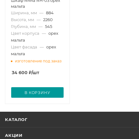
Шкаф Янна ЯН-03 орех
мальта
Ширина, мм
—
884
Высота, мм
—
2260
Глубина, мм
—
545
Цвет корпуса
—
орех
мальта
Цвет фасада
—
орех
мальта
изготовление под заказ
34 600
₽
/шт
В КОРЗИНУ
КАТАЛОГ
АКЦИИ