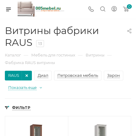
0
Витрины фабрики
RAUS
13
—
—
—
Каталог
Мебель для гостиных
Витрины
Фабрика RAUS витрины
RAUS
Диал
Петровская мебель
Зарон
Показать еще
ФИЛЬТР