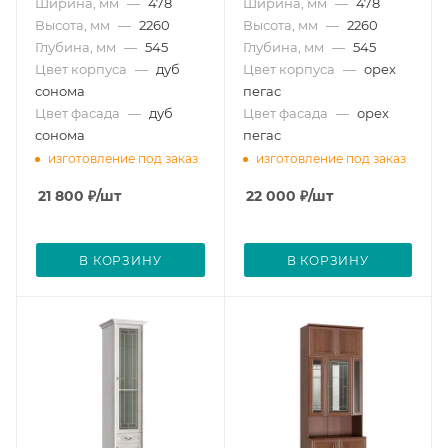
Ширина, мм
—
478
Ширина, мм
—
478
Высота, мм
—
2260
Высота, мм
—
2260
Глубина, мм
—
545
Глубина, мм
—
545
Цвет корпуса
—
дуб
Цвет корпуса
—
орех
сонома
пегас
Цвет фасада
—
дуб
Цвет фасада
—
орех
сонома
пегас
изготовление под заказ
изготовление под заказ
21 800
₽
/шт
22 000
₽
/шт
В КОРЗИНУ
В КОРЗИНУ