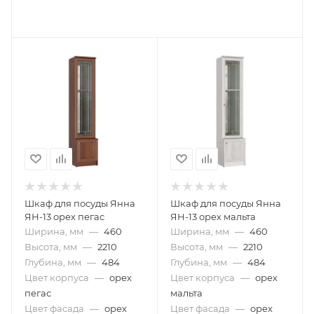
Шкаф для посуды Янна
Шкаф для посуды Янна
ЯН-13 орех пегас
ЯН-13 орех мальта
Ширина, мм
—
460
Ширина, мм
—
460
Высота, мм
—
2210
Высота, мм
—
2210
Глубина, мм
—
484
Глубина, мм
—
484
Цвет корпуса
—
орех
Цвет корпуса
—
орех
пегас
мальта
Цвет фасада
—
орех
Цвет фасада
—
орех