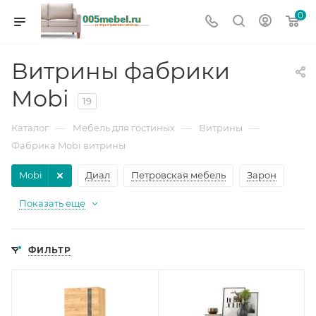
0
Витрины фабрики
Mobi
19
—
—
—
Каталог
Мебель для гостиных
Витрины
Фабрика Mobi витрины
Mobi
Диал
Петровская мебель
Зарон
Показать еще
ФИЛЬТР