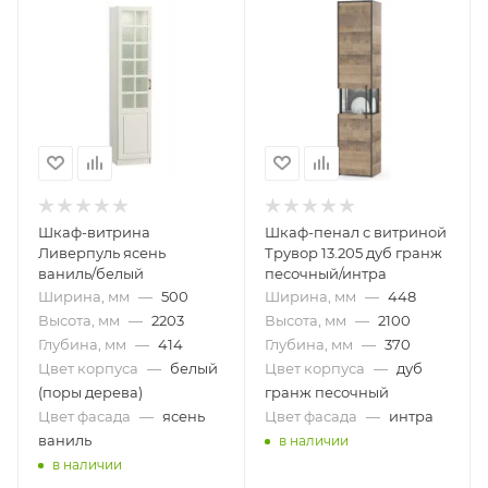
Шкаф-витрина
Шкаф-пенал с витриной
Ливерпуль ясень
Трувор 13.205 дуб гранж
ваниль/белый
песочный/интра
Ширина, мм
—
500
Ширина, мм
—
448
Высота, мм
—
2203
Высота, мм
—
2100
Глубина, мм
—
414
Глубина, мм
—
370
Цвет корпуса
—
белый
Цвет корпуса
—
дуб
(поры дерева)
гранж песочный
Цвет фасада
—
ясень
Цвет фасада
—
интра
ваниль
в наличии
в наличии