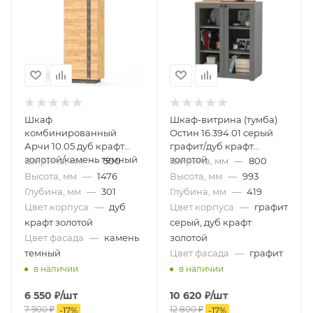
Шкаф
Шкаф-витрина (тумба)
комбинированный
Остин 16.394.01 серый
Арчи 10.05 дуб крафт
графит/дуб крафт
золотой/камень тёмный
золотой
Ширина, мм
—
500
Ширина, мм
—
800
Высота, мм
—
1476
Высота, мм
—
993
Глубина, мм
—
301
Глубина, мм
—
419
Цвет корпуса
—
дуб
Цвет корпуса
—
графит
крафт золотой
серый, дуб крафт
Цвет фасада
—
камень
золотой
темный
Цвет фасада
—
графит
в наличии
в наличии
6 550
₽
/шт
10 620
₽
/шт
7 900
₽
12 800
₽
-
17
%
-
17
%