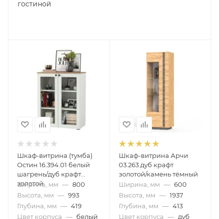
гостиной
Шкаф-витрина (тумба)
Шкаф-витрина Арчи
Остин 16.394.01 белый
03.263 дуб крафт
шагрень/дуб крафт
золотой/камень тёмный
золотой
Ширина, мм
—
800
Ширина, мм
—
600
Высота, мм
—
993
Высота, мм
—
1937
Глубина, мм
—
419
Глубина, мм
—
413
Цвет корпуса
—
белый
Цвет корпуса
—
дуб