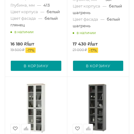
Глубина, мм
—
413
Цвет корпуса
—
белый
Цвет корпуса
—
белый
шагрень
Цвет фасада
—
белый
Цвет фасада
—
белый
глянец
шагрень
в наличии
в наличии
16 180
₽
/шт
17 430
₽
/шт
19 500
₽
21 000
₽
-
17
%
-
17
%
В КОРЗИНУ
В КОРЗИНУ