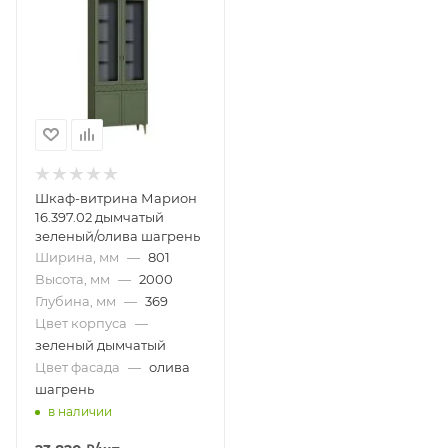
Шкаф-витрина Марион
16.397.02 дымчатый
зеленый/олива шагрень
Ширина, мм
—
801
Высота, мм
—
2000
Глубина, мм
—
369
Цвет корпуса
—
зеленый дымчатый
Цвет фасада
—
олива
шагрень
в наличии