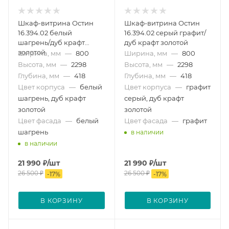
Шкаф-витрина Остин
Шкаф-витрина Остин
16.394.02 белый
16.394.02 серый графит/
шагрень/дуб крафт
дуб крафт золотой
золотой
Ширина, мм
—
800
Ширина, мм
—
800
Высота, мм
—
2298
Высота, мм
—
2298
Глубина, мм
—
418
Глубина, мм
—
418
Цвет корпуса
—
белый
Цвет корпуса
—
графит
шагрень, дуб крафт
серый, дуб крафт
золотой
золотой
Цвет фасада
—
белый
Цвет фасада
—
графит
шагрень
в наличии
в наличии
21 990
₽
/шт
21 990
₽
/шт
26 500
₽
26 500
₽
-
17
%
-
17
%
В КОРЗИНУ
В КОРЗИНУ