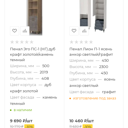
Пенал Эго ПС-1 (НГ) дуб
Пенал Лион П-1 ясень
крафт золотой/камень
анкор светлый/графит
темный
Ширина, мм
—
450
Ширина, мм
—
500
Высота, мм
—
2300
Высота, мм
—
2019
Глубина, мм
—
450
Глубина, мм
—
408
Цвет корпуса
—
ясень
Цвет корпуса
—
дуб
анкор светлый
крафт золотой
Цвет фасада
—
графит
Цвет фасада
—
камень
изготовление под заказ
темный
в наличии
9 690
₽
/шт
10 460
₽
/шт
10 770
₽
11 630
₽
-
10
%
-
10
%