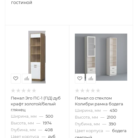
гостиной
Пенал Эго ПС-1 (ПД) дуб
Пенал со стеклом
крафт золотой/белый
Колибри рамка бодега
глянец
Ширина, мм
—
450
Ширина, мм
—
500
Высота, мм
—
2100
Высота, мм
—
1974
Глубина, мм
—
390
Глубина, мм
—
408
Цвет корпуса
—
бодега
Цвет корпуса
—
дуб
светлый