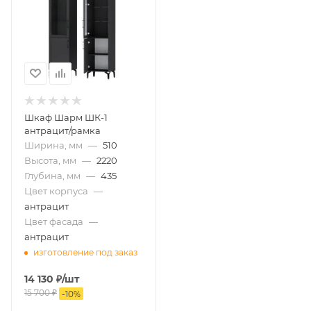
Шкаф Шарм ШК-1
антрацит/рамка
Ширина, мм
—
510
Высота, мм
—
2220
Глубина, мм
—
435
Цвет корпуса
—
антрацит
Цвет фасада
—
антрацит
изготовление под заказ
14 130
₽
/шт
15 700
₽
-
10
%