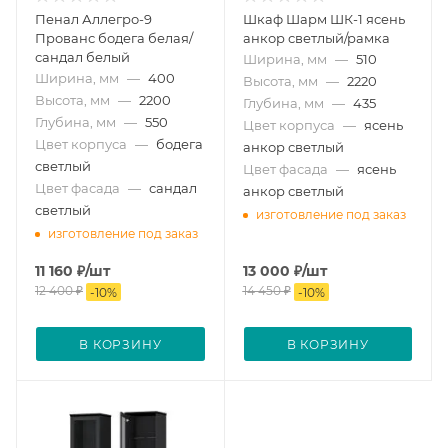
Пенал Аллегро-9
Шкаф Шарм ШК-1 ясень
Прованс бодега белая/
анкор светлый/рамка
сандал белый
Ширина, мм
—
510
Ширина, мм
—
400
Высота, мм
—
2220
Высота, мм
—
2200
Глубина, мм
—
435
Глубина, мм
—
550
Цвет корпуса
—
ясень
Цвет корпуса
—
бодега
анкор светлый
светлый
Цвет фасада
—
ясень
Цвет фасада
—
сандал
анкор светлый
светлый
изготовление под заказ
изготовление под заказ
11 160
₽
/шт
13 000
₽
/шт
12 400
₽
14 450
₽
-
10
%
-
10
%
В КОРЗИНУ
В КОРЗИНУ