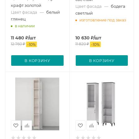
крафт золотой
Цвет фасада
—
бодега
Цвет фасада
—
белый
светлый
глянец
изготовление под заказ
в наличии
11 480
₽
/шт
10 630
₽
/шт
12 760
₽
11 820
₽
-
10
%
-
10
%
В КОРЗИНУ
В КОРЗИНУ