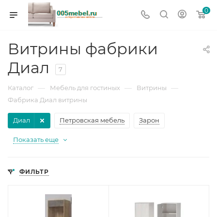
0
Витрины фабрики
Диал
7
—
—
—
Каталог
Мебель для гостиных
Витрины
Фабрика Диал витрины
Диал
Петровская мебель
Зарон
Показать еще
ФИЛЬТР