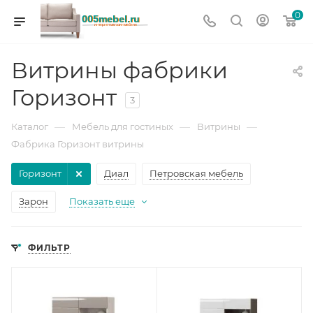
0
Витрины фабрики
Горизонт
3
—
—
—
Каталог
Мебель для гостиных
Витрины
Фабрика Горизонт витрины
Горизонт
Диал
Петровская мебель
Зарон
Показать еще
ФИЛЬТР