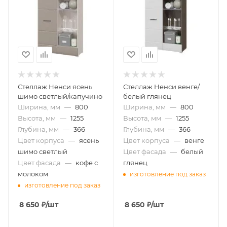
Стеллаж Ненси ясень
Стеллаж Ненси венге/
шимо светлый/капучино
белый глянец
Ширина, мм
—
800
Ширина, мм
—
800
Высота, мм
—
1255
Высота, мм
—
1255
Глубина, мм
—
366
Глубина, мм
—
366
Цвет корпуса
—
ясень
Цвет корпуса
—
венге
шимо светлый
Цвет фасада
—
белый
Цвет фасада
—
кофе с
глянец
молоком
изготовление под заказ
изготовление под заказ
8 650
₽
/шт
8 650
₽
/шт