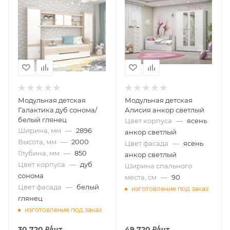
Модульная детская
Модульная детская
Галактика дуб сонома/
Алисия анкор светлый
белый глянец
Цвет корпуса
—
ясень
Ширина, мм
—
2896
анкор светлый
Высота, мм
—
2000
Цвет фасада
—
ясень
Глубина, мм
—
850
анкор светлый
Цвет корпуса
—
дуб
Ширина спального
сонома
места, см
—
90
Цвет фасада
—
белый
изготовление под заказ
глянец
изготовление под заказ
30 720
₽
/шт
49 720
₽
/шт