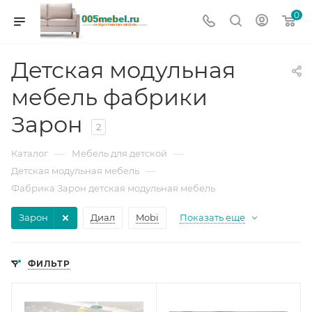
0
Детская модульная
мебель фабрики
Зарон
2
—
—
Каталог
Мебель для детской
—
Детская модульная мебель
Фабрика Зарон детская модульная мебель
Зарон
Диал
Mobi
Показать еще
ФИЛЬТР