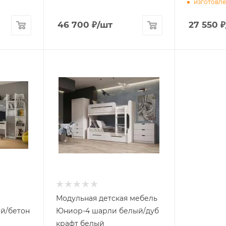
изготовле
46 700
₽
/шт
27 550
₽
Модульная детская мебель
й/бетон
Юниор-4 шарли белый/дуб
крафт белый