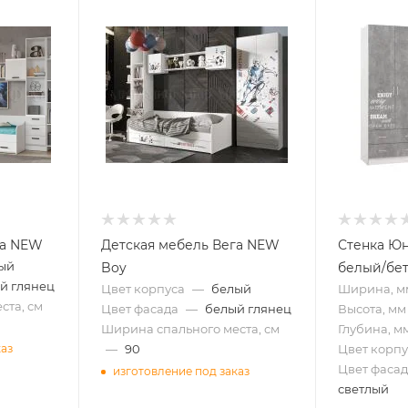
га NEW
Детская мебель Вега NEW
Стенка Юн
ый
Boy
белый/бет
й глянец
Цвет корпуса
—
белый
Ширина, м
ста, см
Цвет фасада
—
белый глянец
Высота, мм
Ширина спального места, см
Глубина, м
—
90
Цвет корпу
каз
Цвет фасад
изготовление под заказ
светлый