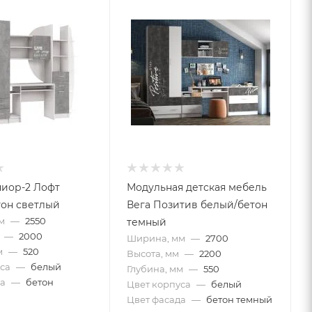
иор-2 Лофт
Модульная детская мебель
он светлый
Вега Позитив белый/бетон
м
—
2550
темный
—
2000
Ширина, мм
—
2700
м
—
520
Высота, мм
—
2200
са
—
белый
Глубина, мм
—
550
а
—
бетон
Цвет корпуса
—
белый
Цвет фасада
—
бетон темный