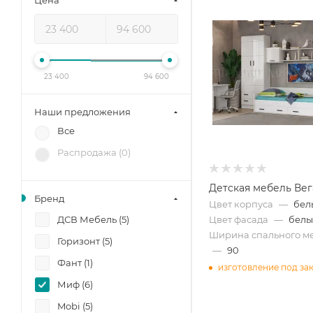
Цена
23 400
94 600
Наши предложения
Все
Распродажа (
0
)
Детская мебель Ве
Бренд
Цвет корпуса
—
бел
Цвет фасада
—
белы
ДСВ Мебель (
5
)
Ширина спального ме
Горизонт (
5
)
—
90
Фант (
1
)
изготовление под за
Миф (
6
)
Mobi (
5
)