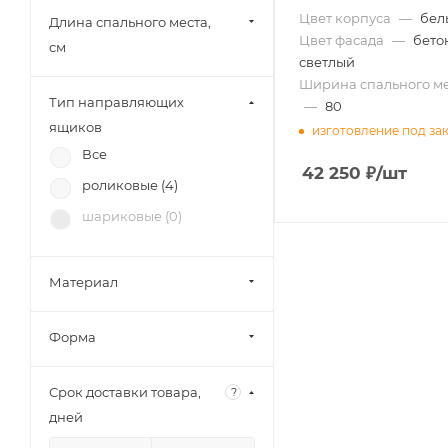
Цвет корпуса
—
бел
Длина спального места,
Цвет фасада
—
бето
см
светлый
Ширина спального ме
Тип направляющих
—
80
ящиков
изготовление под за
Все
42 250
₽
/шт
роликовые (
4
)
шариковые (
0
)
Материал
Форма
Срок доставки товара,
?
дней