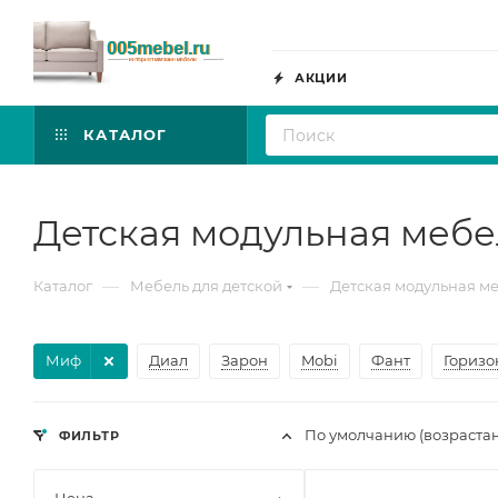
АКЦИИ
КАТАЛОГ
Детская модульная меб
—
—
Каталог
Мебель для детской
Детская модульная м
Миф
Диал
Зарон
Mobi
Фант
Горизо
По умолчанию (возраста
ФИЛЬТР