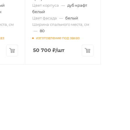
ый
Цвет корпуса
—
дуб крафт
н
белый
Цвет фасада
—
белый
ста, см
Ширина спального места, см
—
80
каз
изготовление под заказ
50 700
₽
/шт