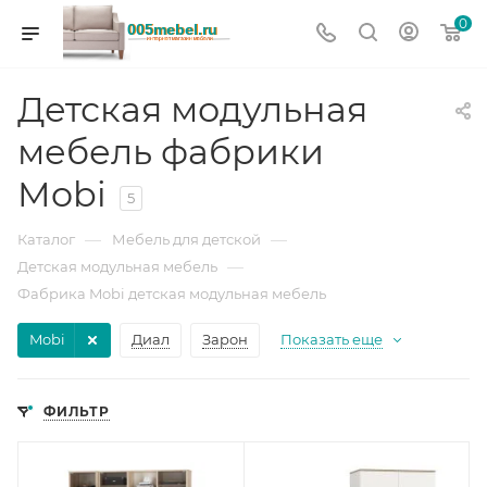
0
Детская модульная
мебель фабрики
Mobi
5
—
—
Каталог
Мебель для детской
—
Детская модульная мебель
Фабрика Mobi детская модульная мебель
Mobi
Диал
Зарон
Показать еще
ФИЛЬТР