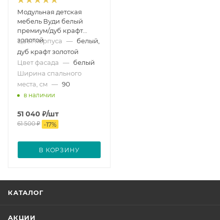
Модульная детская
мебель Вуди белый
премиум/дуб крафт
золотой
Цвет корпуса
—
белый,
дуб крафт золотой
Цвет фасада
—
белый
Ширина спального
места, см
—
90
в наличии
51 040
₽
/шт
61 500
₽
-
17
%
В КОРЗИНУ
КАТАЛОГ
АКЦИИ