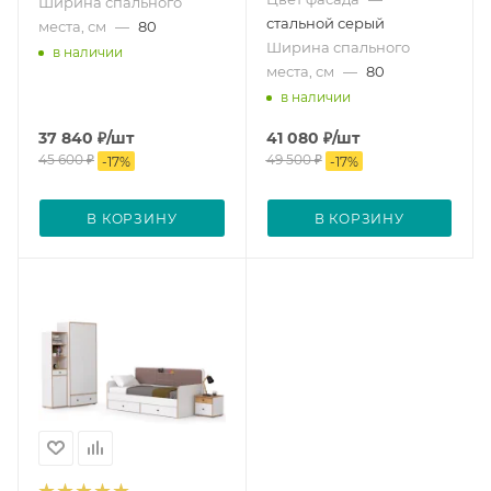
Ширина спального
стальной серый
места, см
—
80
Ширина спального
в наличии
места, см
—
80
в наличии
37 840
₽
/шт
41 080
₽
/шт
45 600
₽
49 500
₽
-
17
%
-
17
%
В КОРЗИНУ
В КОРЗИНУ