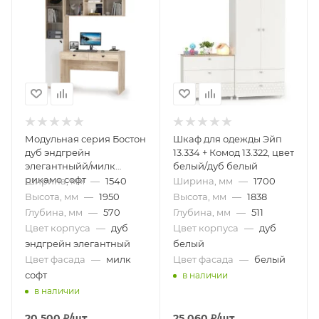
Модульная серия Бостон
Шкаф для одежды Эйп
дуб эндгрейн
13.334 + Комод 13.322, цвет
элегантныйй/милк
белый/дуб белый
рикамо софт
Ширина, мм
—
1540
Ширина, мм
—
1700
Высота, мм
—
1950
Высота, мм
—
1838
Глубина, мм
—
570
Глубина, мм
—
511
Цвет корпуса
—
дуб
Цвет корпуса
—
дуб
эндгрейн элегантный
белый
Цвет фасада
—
милк
Цвет фасада
—
белый
софт
в наличии
в наличии
20 500
₽
/шт
25 060
₽
/шт