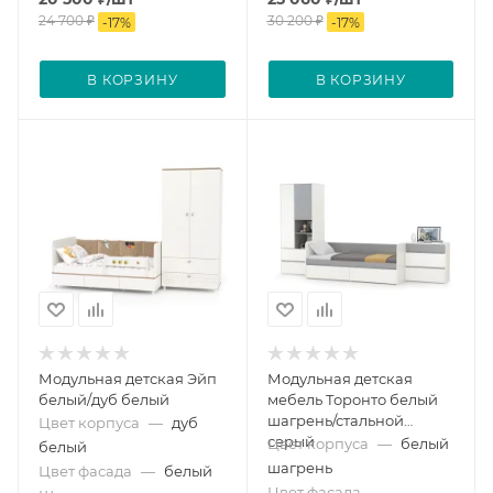
24 700
₽
30 200
₽
-
17
%
-
17
%
В КОРЗИНУ
В КОРЗИНУ
Модульная детская Эйп
Модульная детская
белый/дуб белый
мебель Торонто белый
шагрень/стальной
Цвет корпуса
—
дуб
серый
Цвет корпуса
—
белый
белый
шагрень
Цвет фасада
—
белый
Цвет фасада
—