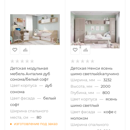
Детская модульная
Детская Ненси ясень
мебель Анталия дуб
шимо светлый/капучино
сонома/белый софт
Ширина, мм
—
3232
Цвет корпуса
—
дуб
Высота, мм
—
2000
сонома
Глубина, мм
—
800
Цвет фасада
—
белый
Цвет корпуса
—
ясень
софт
шимо светлый
Ширина спального
Цвет фасада
—
кофе с
места, см
—
80
молоком
изготовление под заказ
Ширина спального