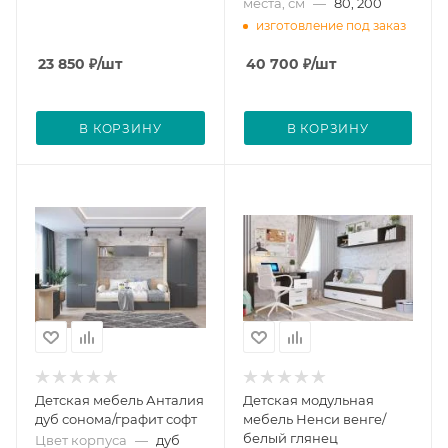
места, см
—
80, 200
изготовление под заказ
23 850
₽
/шт
40 700
₽
/шт
В КОРЗИНУ
В КОРЗИНУ
Детская мебель Анталия
Детская модульная
дуб сонома/графит софт
мебель Ненси венге/
белый глянец
Цвет корпуса
—
дуб