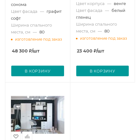
Цвет корпуса
—
венге
сонома
Цвет фасада
—
белый
Цвет фасада
—
графит
глянец
софт
Ширина спального
Ширина спального
места, см
—
80
места, см
—
80
изготовление под заказ
изготовление под заказ
48 300
₽
/шт
23 400
₽
/шт
В КОРЗИНУ
В КОРЗИНУ