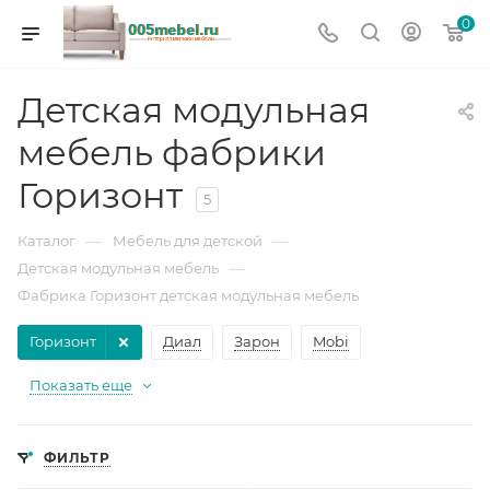
0
Детская модульная
мебель фабрики
Горизонт
5
—
—
Каталог
Мебель для детской
—
Детская модульная мебель
Фабрика Горизонт детская модульная мебель
Горизонт
Диал
Зарон
Mobi
Показать еще
ФИЛЬТР